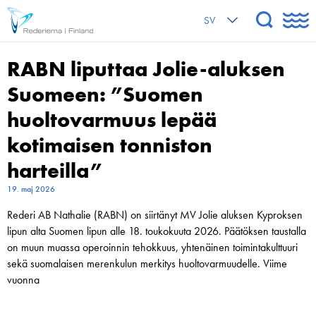
SV
RABN liputtaa Jolie-aluksen
Suomeen: ”Suomen
huoltovarmuus lepää
kotimaisen tonniston
harteilla”
19. maj 2026
Rederi AB Nathalie (RABN) on siirtänyt MV Jolie aluksen Kyproksen
lipun alta Suomen lipun alle 18. toukokuuta 2026. Päätöksen taustalla
on muun muassa operoinnin tehokkuus, yhtenäinen toimintakulttuuri
sekä suomalaisen merenkulun merkitys huoltovarmuudelle. Viime
vuonna