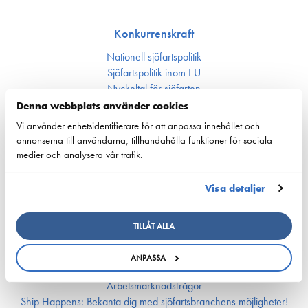
Konkurrenskraft
Nationell sjöfartspolitik
Sjöfarts­politik inom EU
Nyckeltal för sjöfarten
Denna webbplats använder cookies
Ansvarsfullhet
Vi använder enhetsidentifierare för att anpassa innehållet och
annonserna till användarna, tillhandahålla funktioner för sociala
Försörjnings­beredskap
medier och analysera vår trafik.
Miljön och klimat
Säkerhet
Visa detaljer
Arbetsmarknad och kompetens
TILLÅT ALLA
Bemannings och kompetens­frågor
Utbildning och kompetens
ANPASSA
Rederierna i Finland med i Företagsbyn
Arbetsmarknadsfrågor
Ship Happens: Bekanta dig med sjöfartsbranchens möjligheter!