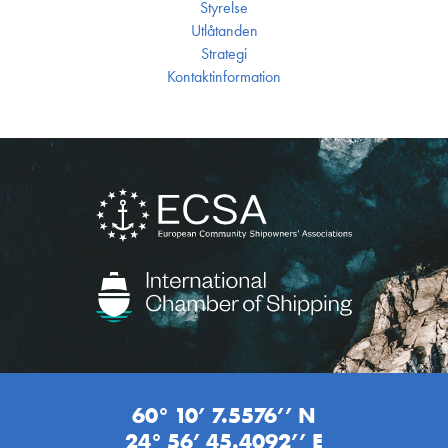
Styrelse
Utlåtanden
Strategi
Kontakt­information
60° 10’ 7.5576’’ N
24° 56’ 45.4092’’ E