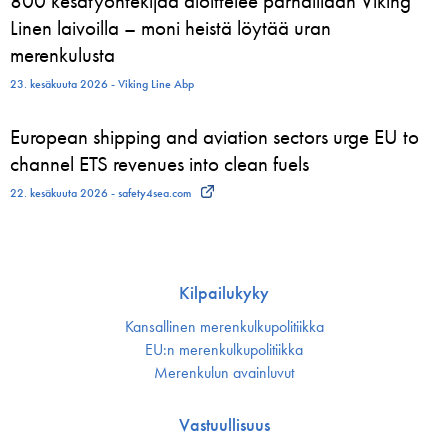
800 kesätyöntekijää aloittelee parhaillaan Viking
Linen laivoilla – moni heistä löytää uran
merenkulusta
23. kesäkuuta 2026 - Viking Line Abp
European shipping and aviation sectors urge EU to
channel ETS revenues into clean fuels
22. kesäkuuta 2026 - safety4sea.com
Kilpailukyky
Kansallinen merenkulku­politiikka
EU:n merenkulku­politiikka
Merenkulun avainluvut
Vastuullisuus