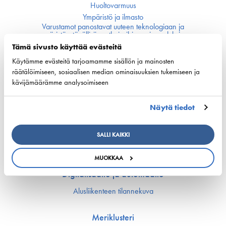
Huoltovarmuus
Ympäristö ja ilmasto
Varustamot panostavat uuteen teknologiaan ja
ympäristöystävällisiin ratkaisuihin uusissa aluksissa
Turvallisuus
Tämä sivusto käyttää evästeitä
Käytämme evästeitä tarjoamamme sisällön ja mainosten
räätälöimiseen, sosiaalisen median ominaisuuksien tukemiseen ja
Työmarkkinat ja osaaminen
kävijämäärämme analysoimiseen
Työmarkkina-asiat
Miehitys ja pätevyys­asiat
Näytä tiedot
Koulutus ja osaaminen
Suomen Varustamoiden Yrityskylä
Merenkulun HarjoitteluMylly
SALLI KAIKKI
Ship Happens: Tutustu merenkulkualan mahdollisuuksiin
MUOKKAA
Digitalisaatio ja automaatio
Alusliikenteen tilannekuva
Meriklusteri