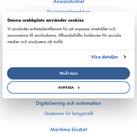
Ansvarsfullhet
Försörjnings­beredskap
Miljön och klimat
Denna webbplats använder cookies
Säkerhet
Vi använder enhetsidentifierare för att anpassa innehållet och
annonserna till användarna, tillhandahålla funktioner för sociala
Arbetsmarknad och kompetens
medier och analysera vår trafik.
Bemannings och kompetens­frågor
Visa detaljer
Utbildning och kompetens
Rederierna i Finland med i Företagsbyn
Arbetsmarknadsfrågor
TILLÅT ALLA
Ship Happens: Bekanta dig med sjöfartsbranchens möjligheter!
Sjöfartens PraktikKvarn
ANPASSA
Digitalisering och automation
Situationen för fartygstrafik
Maritima klustret