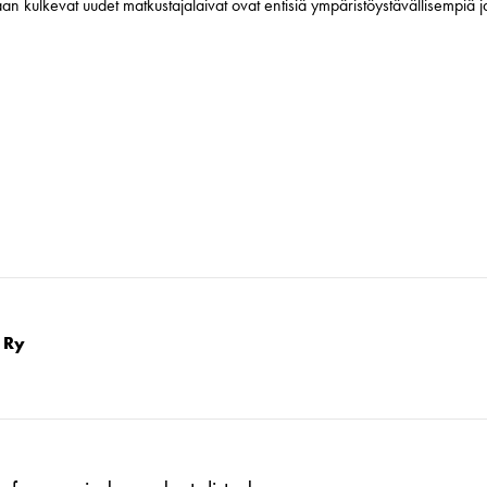
n kulkevat uudet matkustajalaivat ovat entisiä ympäristöystävällisempiä 
 Ry