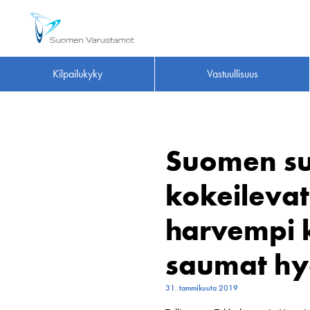
Kilpailukyky
Vastuullisuus
Suomen su
kokeilevat
harvempi ku
saumat hyö
31. tammikuuta 2019