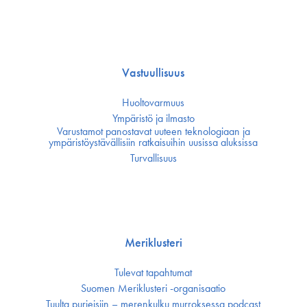
Vastuullisuus
Huoltovarmuus
Ympäristö ja ilmasto
Varustamot panostavat uuteen teknologiaan ja
ympäristöystävällisiin ratkaisuihin uusissa aluksissa
Turvallisuus
Meriklusteri
Tulevat tapahtumat
Suomen Meriklusteri -organisaatio
Tuulta purjeisiin – merenkulku murroksessa podcast