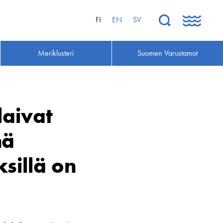
FI
EN
SV
Meriklusteri
Suomen Varustamot
laivat
hä
ksillä on