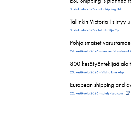
ESL Shipping is planned 
3. elokuuta 2026 - ESL Shipping Ltd
Tallinkin Victoria I siirtyy
3. elokuuta 2026 - Tallink Silja Oy
Pohjoismaiset varustamoed
24. kesäkuuta 2026 - Suomen Varustamot 
800 kesätyöntekijää aloit
23. kesäkuuta 2026 - Viking Line Abp
European shipping and avi
22. kesäkuuta 2026 - safety4sea.com