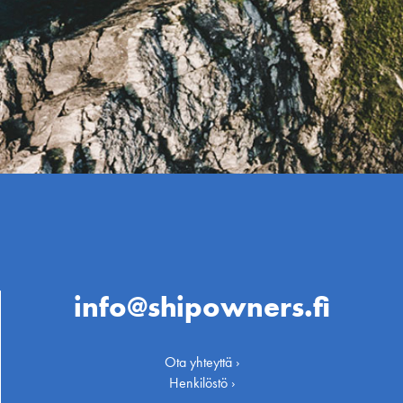
info@shipowners.fi
Ota yhteyttä ›
Henkilöstö ›