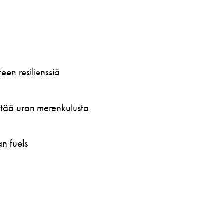
en resilienssiä
öytää uran merenkulusta
n fuels