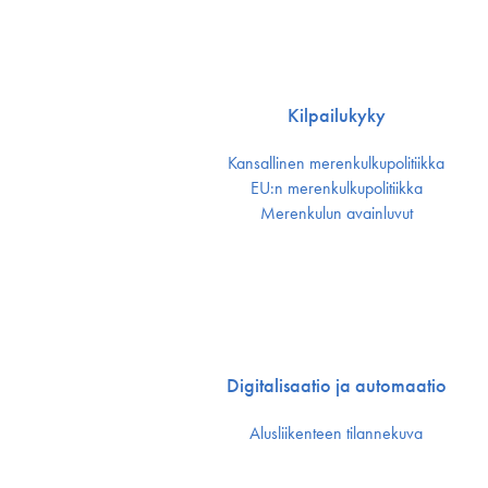
Kilpailukyky
Kansallinen merenkulku­politiikka
EU:n merenkulku­politiikka
Merenkulun avainluvut
Digitalisaatio ja automaatio
Alusliikenteen tilannekuva