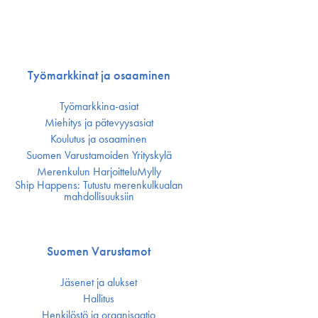
Työmarkkinat ja osaaminen
Työmarkkina-asiat
Miehitys ja pätevyys­asiat
Koulutus ja osaaminen
Suomen Varustamoiden Yrityskylä
Merenkulun HarjoitteluMylly
Ship Happens: Tutustu merenkulkualan
mahdollisuuksiin
Suomen Varustamot
Jäsenet ja alukset
Hallitus
Henkilöstö ja organisaatio