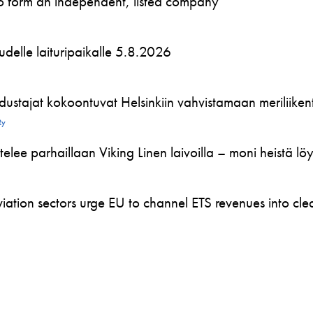
to form an independent, listed company
 uudelle laituripaikalle 5.8.2026
ustajat kokoontuvat Helsinkiin vahvistamaan meriliikente
Ry
telee parhaillaan Viking Linen laivoilla – moni heistä l
ation sectors urge EU to channel ETS revenues into clea