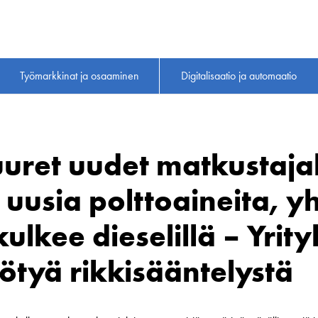
Työmarkkinat ja osaaminen
Digitalisaatio ja automaatio
uret uudet matkustaja
 uusia polttoaineita, y
lkee dieselillä – Yrity
tyä rikkisääntelystä