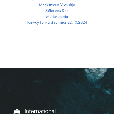
Meriklusterin Vuosikirja
Sjöfartens Dag
Meriakatemia
Fairway Forward seminar 22.10.2024