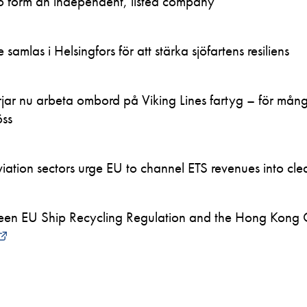
to form an independent, listed company
samlas i Helsingfors för att stärka sjöfartens resiliens
ar nu arbeta ombord på Viking Lines fartyg – för mån
öss
ation sectors urge EU to channel ETS revenues into clea
en EU Ship Recycling Regulation and the Hong Kong 