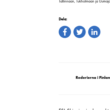
Tallinnaan, Tukholmaan ja Uumajaa
Dela:
Rederierna i Finla