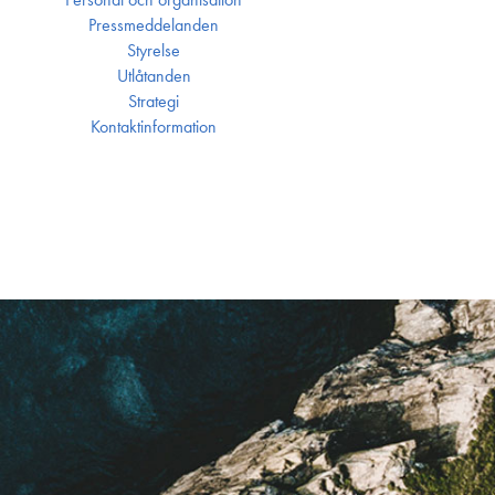
Press­meddelanden
Styrelse
Utlåtanden
Strategi
Kontakt­information