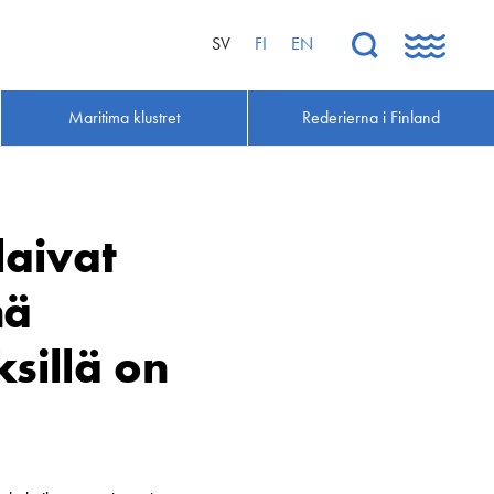
SV
FI
EN
Maritima klustret
Rederierna i Finland
laivat
hä
ksillä on