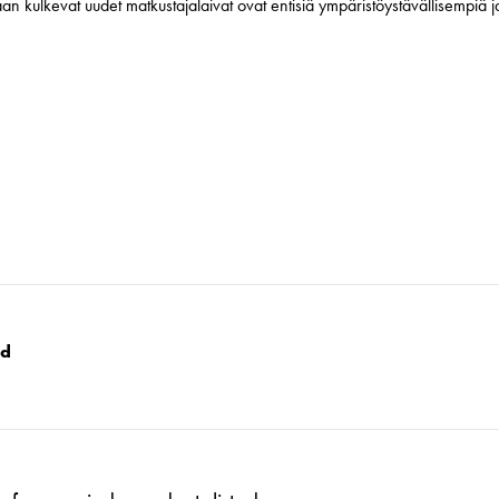
n kulkevat uudet matkustajalaivat ovat entisiä ympäristöystävällisempiä 
nd