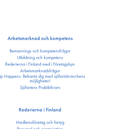
Arbetsmarknad och kompetens
Bemannings och kompetens­frågor
Utbildning och kompetens
Rederierna i Finland med i Företagsbyn
Arbetsmarknadsfrågor
ip Happens: Bekanta dig med sjöfartsbranchens
möjligheter!
Sjöfartens PraktikKvarn
Rederierna i Finland
Medlemsföretag och fartyg
Personal och organisation