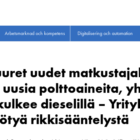
Arbetsmarknad och kompetens
Digitalisering och automation
uret uudet matkustaja
 uusia polttoaineita, y
lkee dieselillä – Yrity
tyä rikkisääntelystä