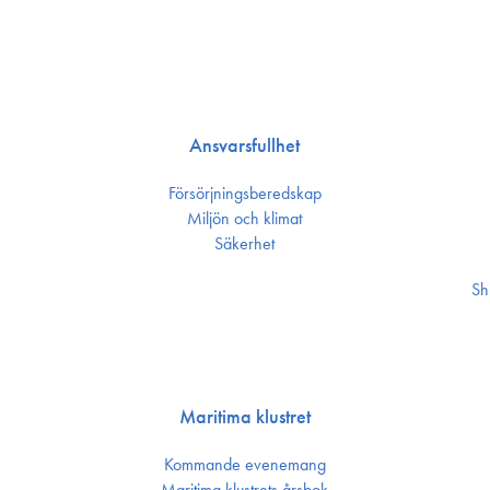
Ansvarsfullhet
Försörjnings­beredskap
Miljön och klimat
Säkerhet
Sh
Maritima klustret
Kommande evenemang
Maritima klustrets årsbok