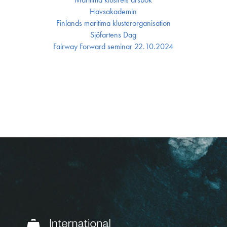
Havsakademin
Finlands maritima kluster­organisation
Sjöfartens Dag
Fairway Forward seminar 22.10.2024