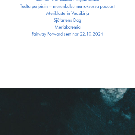
Tuulta purjeisiin – merenkulku murroksessa podcast
Meriklusterin Vuosikirja
Sjöfartens Dag
Meriakatemia
Fairway Forward seminar 22.10.2024