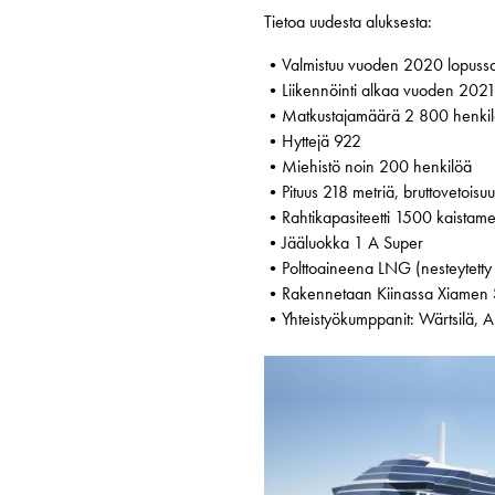
Tietoa uudesta aluksesta:
•Valmistuu vuoden 2020 lopuss
•Liikennöinti alkaa vuoden 2021
•Matkustajamäärä 2 800 henki
•Hyttejä 922
•Miehistö noin 200 henkilöä
•Pituus 218 metriä, bruttovetois
•Rahtikapasiteetti 1500 kaistame
•Jääluokka 1 A Super
•Polttoaineena LNG (nesteytett
•Rakennetaan Kiinassa Xiamen Shi
•Yhteistyökumppanit: Wärtsilä, 