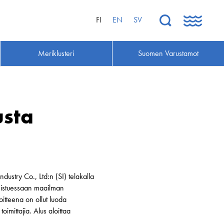
FI
EN
SV
Meriklusteri
Suomen Varustamot
usta
ustry Co., Ltd:n (SI) telakalla
lmistuessaan maailman
oitteena on ollut luoda
imittajia. Alus aloittaa