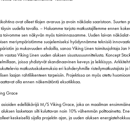
ökohtina ovat olleet tilojen avaruus ja avoin näköala saaristoon. Suurte
n täysin uudella tavalla. – Haluamme tarjota matkustajillemme ennen kok
, ja toivomme sen näkyvän myös toiminnassamme. Uuden laivan näköalat 
atuisen meriympäristömme suojelemiseksi hyödynnämme teknisiä innovaatio
äristön ja mukavuuden ehdoilla, sanoo Viking Linen toimitusjohtaja Jan
olm vastaa Viking Linen uuden aluksen sisustussuunnittelusta. Koncept Sto
telmillaan, joissa yhdistyvät skandinaavinen keveys ja leikkisyys. Arkkiteh
oukuttelevia matkustuskokemuksia eri kohderyhmille risteilymatkustajista ja
isen laajan rahtiliikenteen tarpeisiin. Projektissa on myös otettu huomioon 
 saattavat olla ennen näkemätöntä eksotiikkaa.
king Grace
stö asioiden edelläkävijä M/S Viking Grace, joka on maailman ensimmäi
 aluksen lasketaan silti kuluttavan noin 10% vähemmän polttoainetta. Ener
 olleet keskeisellä sijalla projektin ajan, ja uuden aluksen energiatehok