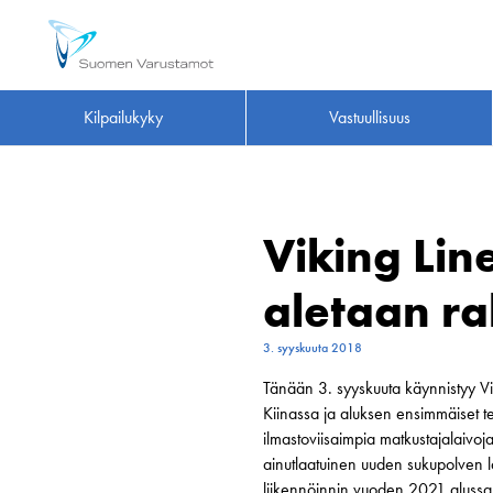
Kilpailukyky
Vastuullisuus
Viking Lin
aletaan r
3. syyskuuta 2018
Tänään 3. syyskuuta käynnistyy Vi
Kiinassa ja aluksen ensimmäiset t
ilmastoviisaimpia matkustajalaivoja
ainutlaatuinen uuden sukupolven la
liikennöinnin vuoden 2021 alussa