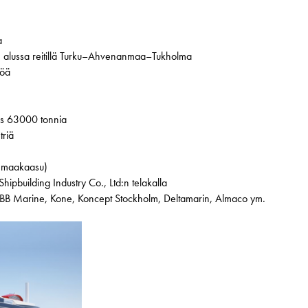
a
 alussa reitillä Turku–Ahvenanmaa–Tukholma
löä
uus 63000 tonnia
triä
y maakaasu)
pbuilding Industry Co., Ltd:n telakalla
ABB Marine, Kone, Koncept Stockholm, Deltamarin, Almaco ym.