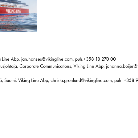
ing Line Abp, jan.hanses@vikingline.com, puh.+358 18 270 00
tusjohtaja, Corporate Communications, Viking Line Abp, johanna.boijer
kkö, Suomi, Viking Line Abp, christa.gronlund@vikingline.com, puh. +358