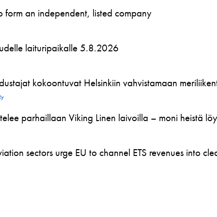
to form an independent, listed company
 uudelle laituripaikalle 5.8.2026
ustajat kokoontuvat Helsinkiin vahvistamaan meriliikente
Ry
telee parhaillaan Viking Linen laivoilla – moni heistä l
ation sectors urge EU to channel ETS revenues into clea