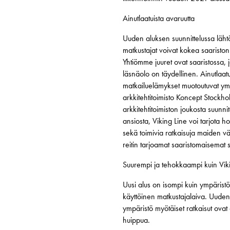
Ainutlaatuista avaruutta
Uuden aluksen suunnittelussa läht
matkustajat voivat kokea saaristo
Yhtiömme juuret ovat saaristossa
läsnäolo on täydellinen. Ainutla
matkailuelämykset muotoutuvat ymp
arkkitehtitoimisto Koncept Stockh
arkkitehtitoimiston joukosta suunni
ansiosta, Viking Line voi tarjota h
sekä toimivia ratkaisuja maiden väl
reitin tarjoamat saaristomaisemat
Suurempi ja tehokkaampi kuin Vi
Uusi alus on isompi kuin ympäri
käyttöinen matkustajalaiva. Uuden
ympäristö myötäiset ratkaisut ovat
huippua.