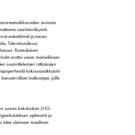
n panoraamaikkunoiden ansiosta
emattomia saaristonäkymiä.
ovat esteettömät ja meren
ita. Tulevaisuudessa
 Hanses. Ruotsalainen
ckholm erottui usean maineikkaan
tien suunnittelemien ratkaisujen
 lapsiperheistä kokousasiakkaisiin
kansainväliset matkustajat, joille
nen suuren kokoluokan LNG-
giankulutuksen optimointi ja
kuus tulee olemaan maailman