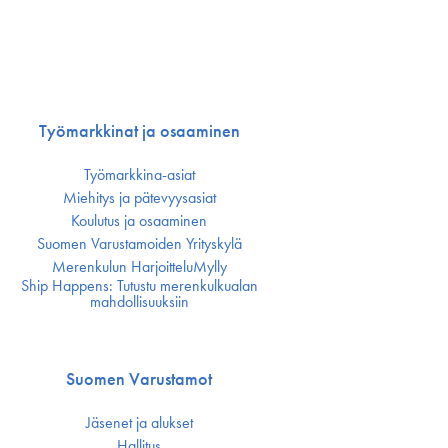
Työmarkkinat ja osaaminen
Työmarkkina-asiat
Miehitys ja pätevyys­asiat
Koulutus ja osaaminen
Suomen Varustamoiden Yrityskylä
Merenkulun HarjoitteluMylly
Ship Happens: Tutustu merenkulkualan
mahdollisuuksiin
Suomen Varustamot
Jäsenet ja alukset
Hallitus