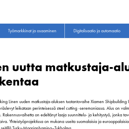
Työmarkkinat ja osaaminen
Digitalisaatio ja automaatio
en uutta matkustaja-al
akentaa
king Linen uuden matkustaja-aluksen tuotantovaihe Xiamen Shipbuilding Ind
eräslevyt leikataan perinteisessä steel cutting -seremoniassa. Alus on va
. Rakennusvaihetta on edeltänyt laaja suunnittelu- ja kehitystyö, jonka tav
iva. Yhteistyöprojektissa on mukana useita suomalaisia ja eurooppalaisia to
 reitillä Turku-Maarianhamina–Tukholma.