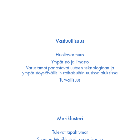
Vastuullisuus
Huoltovarmuus
Ympäristö ja ilmasto
Varustamot panostavat uuteen teknologiaan ja
ympäristöystävällisiin ratkaisuihin uusissa aluksissa
Turvallisuus
Meriklusteri
Tulevat tapahtumat
Suomen Meriklusteri -organisaatio