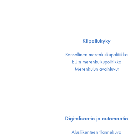
Kilpailukyky
Kansallinen merenkulku­politiikka
EU:n merenkulku­politiikka
Merenkulun avainluvut
Digitalisaatio ja automaatio
Alusliikenteen tilannekuva