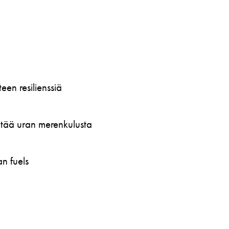
en resilienssiä
öytää uran merenkulusta
n fuels