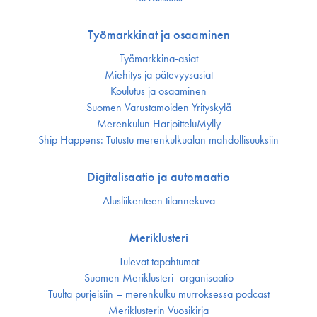
Työmarkkinat ja osaaminen
Työmarkkina-asiat
Miehitys ja pätevyys­asiat
Koulutus ja osaaminen
Suomen Varustamoiden Yrityskylä
Merenkulun HarjoitteluMylly
Ship Happens: Tutustu merenkulkualan mahdollisuuksiin
Digitalisaatio ja automaatio
Alusliikenteen tilannekuva
Meriklusteri
Tulevat tapahtumat
Suomen Meriklusteri -organisaatio
Tuulta purjeisiin – merenkulku murroksessa podcast
Meriklusterin Vuosikirja