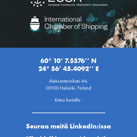
60° 10’ 7.5576’’ N
24° 56’ 45.4092’’ E
Aleksanterinkatu 44,
00100 Helsinki, Finland
Katso kartalla ›
Seuraa meitä LinkedIn:issa