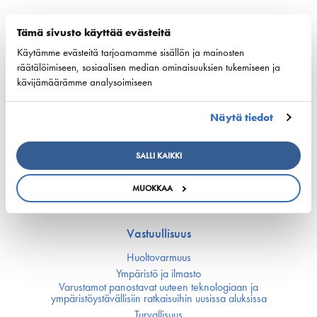
European shipping and aviation sectors urge EU to
Tämä sivusto käyttää evästeitä
channel ETS revenues into clean fuels
Käytämme evästeitä tarjoamamme sisällön ja mainosten
räätälöimiseen, sosiaalisen median ominaisuuksien tukemiseen ja
22. kesäkuuta 2026 - safety4sea.com
kävijämäärämme analysoimiseen
Näytä tiedot
Kilpailukyky
SALLI KAIKKI
Kansallinen merenkulku­politiikka
EU:n merenkulku­politiikka
MUOKKAA
Merenkulun avainluvut
Vastuullisuus
Huoltovarmuus
Ympäristö ja ilmasto
Varustamot panostavat uuteen teknologiaan ja
ympäristöystävällisiin ratkaisuihin uusissa aluksissa
Turvallisuus