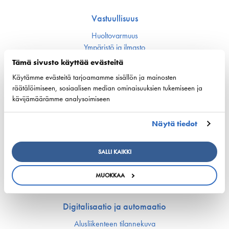
Vastuullisuus
Huoltovarmuus
Ympäristö ja ilmasto
Varustamot panostavat uuteen teknologiaan ja
Tämä sivusto käyttää evästeitä
ympäristöystävällisiin ratkaisuihin uusissa aluksissa
Turvallisuus
Käytämme evästeitä tarjoamamme sisällön ja mainosten
räätälöimiseen, sosiaalisen median ominaisuuksien tukemiseen ja
kävijämäärämme analysoimiseen
Työmarkkinat ja osaaminen
Työmarkkina-asiat
Näytä tiedot
Miehitys ja pätevyys­asiat
Koulutus ja osaaminen
SALLI KAIKKI
Suomen Varustamoiden Yrityskylä
Merenkulun HarjoitteluMylly
MUOKKAA
Ship Happens: Tutustu merenkulkualan mahdollisuuksiin
Digitalisaatio ja automaatio
Alusliikenteen tilannekuva