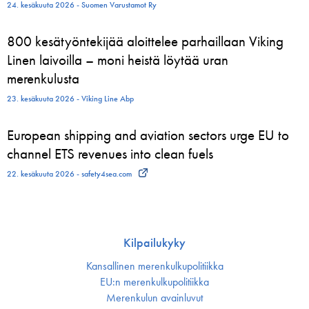
24. kesäkuuta 2026 - Suomen Varustamot Ry
800 kesätyöntekijää aloittelee parhaillaan Viking
Linen laivoilla – moni heistä löytää uran
merenkulusta
23. kesäkuuta 2026 - Viking Line Abp
European shipping and aviation sectors urge EU to
channel ETS revenues into clean fuels
22. kesäkuuta 2026 - safety4sea.com
Kilpailukyky
Kansallinen merenkulku­politiikka
EU:n merenkulku­politiikka
Merenkulun avainluvut