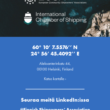
60° 10’ 7.5576’’ N
24° 56’ 45.4092’’ E
Aleksanterinkatu 44,
00100 Helsinki, Finland
Katso kartalla ›
Seuraa meitä LinkedIn:issa
@Finnish Shipowners’ Association