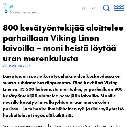
FI
800 kesätyöntekijää aloittelee
parhaillaan Viking Linen
laivoilla – moni heistä löytää
uran merenkulusta
23. kesäkuuta 2026
Laivatöiden suosio kesätyönhakijoiden keskuudessa on
suurta suhdanteista riippumatta. Tänä keväänä Viking
Line sai 13 500 hakemusta meritöihin, ja parhaillaan 800
kesätyöntekijää aloittelee pestejään laivoilla. Monille
nuorille kesätyö laivalla johtaa uraan merenkulun
parissa – ja toisaalta ihmisläheinen työ ja tiivis työyhteisö
houkuttelevat myös eläkeikäisiä.
Suomen suurimman meriliikenteen työnantajan Viking Linen viidellä