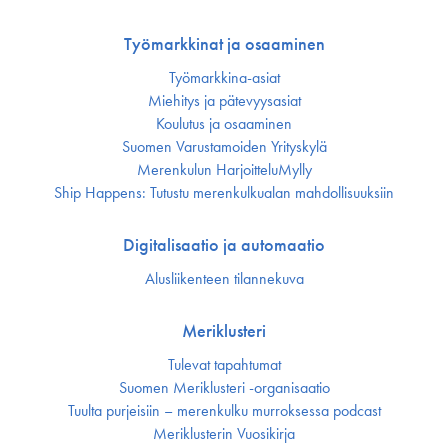
Työmarkkinat ja osaaminen
Työmarkkina-asiat
Miehitys ja pätevyys­asiat
Koulutus ja osaaminen
Suomen Varustamoiden Yrityskylä
Merenkulun HarjoitteluMylly
Ship Happens: Tutustu merenkulkualan mahdollisuuksiin
Digitalisaatio ja automaatio
Alusliikenteen tilannekuva
Meriklusteri
Tulevat tapahtumat
Suomen Meriklusteri -organisaatio
Tuulta purjeisiin – merenkulku murroksessa podcast
Meriklusterin Vuosikirja