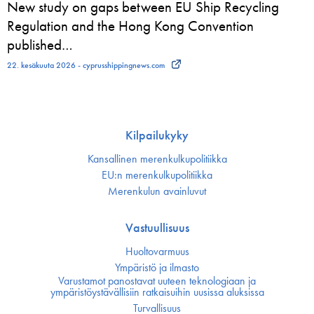
New study on gaps between EU Ship Recycling
Regulation and the Hong Kong Convention
published…
22. kesäkuuta 2026 - cyprusshippingnews.com
Kilpailukyky
Kansallinen merenkulku­politiikka
EU:n merenkulku­politiikka
Merenkulun avainluvut
Vastuullisuus
Huoltovarmuus
Ympäristö ja ilmasto
Varustamot panostavat uuteen teknologiaan ja
ympäristöystävällisiin ratkaisuihin uusissa aluksissa
Turvallisuus