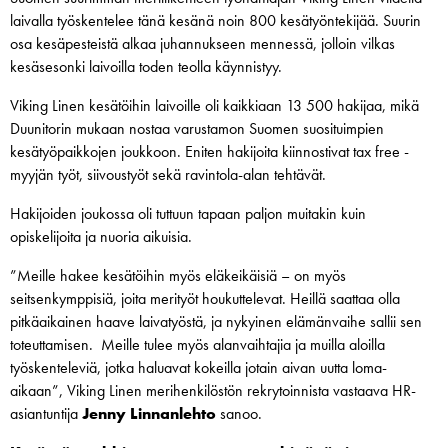
laivalla työskentelee tänä kesänä noin 800 kesätyöntekijää. Suurin
osa kesäpesteistä alkaa juhannukseen mennessä, jolloin vilkas
kesäsesonki laivoilla toden teolla käynnistyy.
Viking Linen kesätöihin laivoille oli kaikkiaan 13 500 hakijaa, mikä
Duunitorin mukaan nostaa varustamon Suomen suosituimpien
kesätyöpaikkojen joukkoon. Eniten hakijoita kiinnostivat tax free -
myyjän työt, siivoustyöt sekä ravintola-alan tehtävät.
Hakijoiden joukossa oli tuttuun tapaan paljon muitakin kuin
opiskelijoita ja nuoria aikuisia.
”Meille hakee kesätöihin myös eläkeikäisiä – on myös
seitsenkymppisiä, joita merityöt houkuttelevat. Heillä saattaa olla
pitkäaikainen haave laivatyöstä, ja nykyinen elämänvaihe sallii sen
toteuttamisen. Meille tulee myös alanvaihtajia ja muilla aloilla
työskenteleviä, jotka haluavat kokeilla jotain aivan uutta loma-
aikaan”, Viking Linen merihenkilöstön rekrytoinnista vastaava HR-
asiantuntija
Jenny Linnanlehto
sanoo.