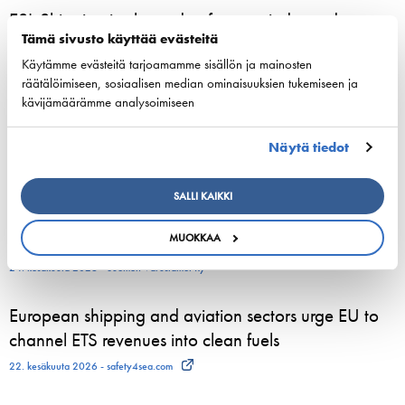
ESL Shipping is planned to form an independent,
Tämä sivusto käyttää evästeitä
listed company
Käytämme evästeitä tarjoamamme sisällön ja mainosten
3. elokuuta 2026 - ESL Shipping Ltd
räätälöimiseen, sosiaalisen median ominaisuuksien tukemiseen ja
kävijämäärämme analysoimiseen
Tallinkin Victoria I siirtyy uudelle laituripaikalle
5.8.2026
Näytä tiedot
3. elokuuta 2026 - Tallink Silja Oy
SALLI KAIKKI
Pohjoismaiset varustamoedustajat kokoontuvat
Helsinkiin vahvistamaan meriliikenteen resilienssiä
MUOKKAA
24. kesäkuuta 2026 - Suomen Varustamot Ry
European shipping and aviation sectors urge EU to
channel ETS revenues into clean fuels
22. kesäkuuta 2026 - safety4sea.com