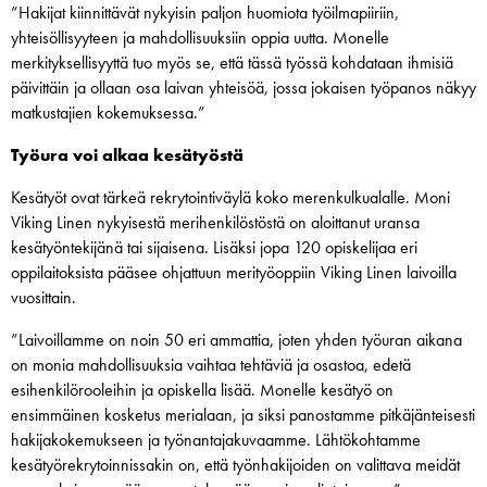
”Hakijat kiinnittävät nykyisin paljon huomiota työilmapiiriin,
yhteisöllisyyteen ja mahdollisuuksiin oppia uutta. Monelle
merkityksellisyyttä tuo myös se, että tässä työssä kohdataan ihmisiä
päivittäin ja ollaan osa laivan yhteisöä, jossa jokaisen työpanos näkyy
matkustajien kokemuksessa.”
Työura voi alkaa kesätyöstä
Kesätyöt ovat tärkeä rekrytointiväylä koko merenkulkualalle. Moni
Viking Linen nykyisestä merihenkilöstöstä on aloittanut uransa
kesätyöntekijänä tai sijaisena. Lisäksi jopa 120 opiskelijaa eri
oppilaitoksista pääsee ohjattuun merityöoppiin Viking Linen laivoilla
vuosittain.
”Laivoillamme on noin 50 eri ammattia, joten yhden työuran aikana
on monia mahdollisuuksia vaihtaa tehtäviä ja osastoa, edetä
esihenkilörooleihin ja opiskella lisää. Monelle kesätyö on
ensimmäinen kosketus merialaan, ja siksi panostamme pitkäjänteisesti
hakijakokemukseen ja työnantajakuvaamme. Lähtökohtamme
kesätyörekrytoinnissakin on, että työnhakijoiden on valittava meidät