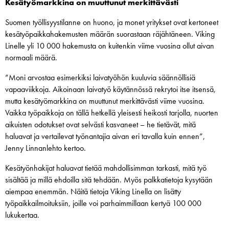
Kesätyömarkkina on muuttunut merkittävästi
Suomen työllisyystilanne on huono, ja monet yritykset ovat kertoneet
kesätyöpaikkahakemusten määrän suorastaan räjähtäneen. Viking
Linelle yli 10 000 hakemusta on kuitenkin viime vuosina ollut aivan
normaali määrä.
”Moni arvostaa esimerkiksi laivatyöhön kuuluvia säännöllisiä
vapaaviikkoja. Aikoinaan laivatyö käytännössä rekrytoi itse itsensä,
mutta kesätyömarkkina on muuttunut merkittävästi viime vuosina.
Vaikka työpaikkoja on tällä hetkellä yleisesti heikosti tarjolla, nuorten
aikuisten odotukset ovat selvästi kasvaneet – he tietävät, mitä
haluavat ja vertailevat työnantajia aivan eri tavalla kuin ennen”,
Jenny Linnanlehto kertoo.
Kesätyönhakijat haluavat tietää mahdollisimman tarkasti, mitä työ
sisältää ja millä ehdoilla sitä tehdään. Myös palkkatietoja kysytään
aiempaa enemmän. Näitä tietoja Viking Linella on lisätty
työpaikkailmoituksiin, joille voi parhaimmillaan kertyä 100 000
lukukertaa.