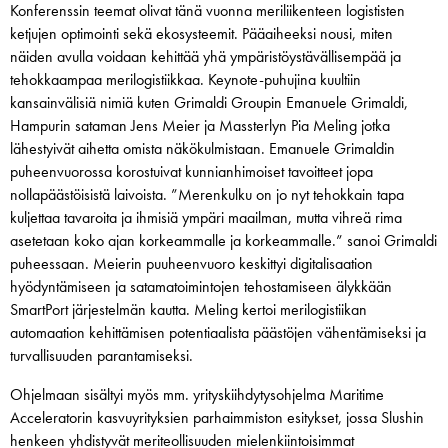
Konferenssin teemat olivat tänä vuonna meriliikenteen logististen
ketjujen optimointi sekä ekosysteemit. Pääaiheeksi nousi, miten
näiden avulla voidaan kehittää yhä ympäristöystävällisempää ja
tehokkaampaa merilogistiikkaa. Keynote-puhujina kuultiin
kansainvälisiä nimiä kuten Grimaldi Groupin Emanuele Grimaldi,
Hampurin sataman Jens Meier ja Massterlyn Pia Meling jotka
lähestyivät aihetta omista näkökulmistaan. Emanuele Grimaldin
puheenvuorossa korostuivat kunnianhimoiset tavoitteet jopa
nollapäästöisistä laivoista. ”Merenkulku on jo nyt tehokkain tapa
kuljettaa tavaroita ja ihmisiä ympäri maailman, mutta vihreä rima
asetetaan koko ajan korkeammalle ja korkeammalle.” sanoi Grimaldi
puheessaan. Meierin puuheenvuoro keskittyi digitalisaation
hyödyntämiseen ja satamatoimintojen tehostamiseen älykkään
SmartPort järjestelmän kautta. Meling kertoi merilogistiikan
automaation kehittämisen potentiaalista päästöjen vähentämiseksi ja
turvallisuuden parantamiseksi.
Ohjelmaan sisältyi myös mm. yrityskiihdytysohjelma Maritime
Acceleratorin kasvuyrityksien parhaimmiston esitykset, jossa Slushin
henkeen yhdistyvät meriteollisuuden mielenkiintoisimmat