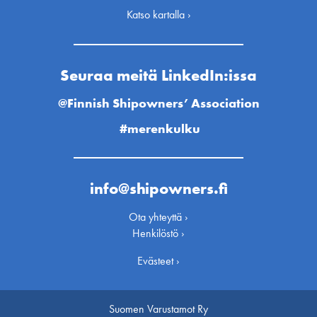
Katso kartalla ›
Seuraa meitä LinkedIn:issa
@Finnish Shipowners’ Association
#merenkulku
info@shipowners.fi
Ota yhteyttä ›
Henkilöstö ›
Evästeet ›
Suomen Varustamot Ry