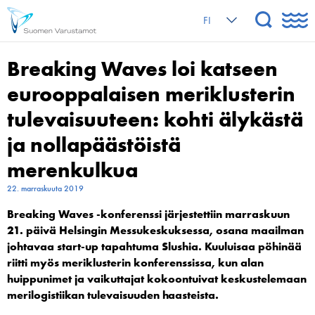
FI
Breaking Waves loi katseen
eurooppalaisen meriklusterin
tulevaisuuteen: kohti älykästä
ja nollapäästöistä
merenkulkua
22. marraskuuta 2019
Breaking Waves -konferenssi järjestettiin marraskuun
21. päivä Helsingin Messukeskuksessa, osana maailman
johtavaa start-up tapahtuma Slushia. Kuuluisaa pöhinää
riitti myös meriklusterin konferenssissa, kun alan
huippunimet ja vaikuttajat kokoontuivat keskustelemaan
merilogistiikan tulevaisuuden haasteista.