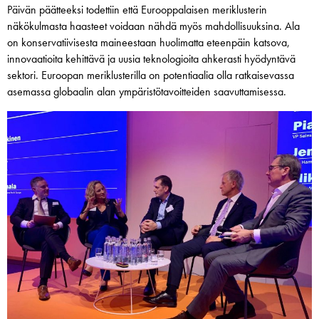
Päivän päätteeksi todettiin että Eurooppalaisen meriklusterin
näkökulmasta haasteet voidaan nähdä myös mahdollisuuksina. Ala
on konservatiivisesta maineestaan huolimatta eteenpäin katsova,
innovaatioita kehittävä ja uusia teknologioita ahkerasti hyödyntävä
sektori. Euroopan meriklusterilla on potentiaalia olla ratkaisevassa
asemassa globaalin alan ympäristötavoitteiden saavuttamisessa.