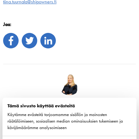
tiina.tuurnala@shipowners.fi
Jaa:
Tiina Tuurnala
Tämä sivusto käyttää evästeitä
Toimitusjohtaja
Käytämme evästeitä tarjoamamme sisällön ja mainosten
räätälöimiseen, sosiaalisen median ominaisuuksien tukemiseen ja
Tiina Tuurnala on Suomen Varustamot Ry:n toimitusjohtaja.
kävijämäärämme analysoimiseen
+358 40 5476762