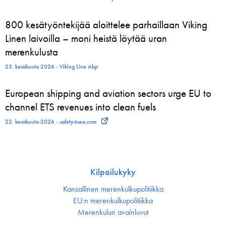
800 kesätyöntekijää aloittelee parhaillaan Viking
Linen laivoilla – moni heistä löytää uran
merenkulusta
23. kesäkuuta 2026 - Viking Line Abp
European shipping and aviation sectors urge EU to
channel ETS revenues into clean fuels
22. kesäkuuta 2026 - safety4sea.com
Kilpailukyky
Kansallinen merenkulku­politiikka
EU:n merenkulku­politiikka
Merenkulun avainluvut