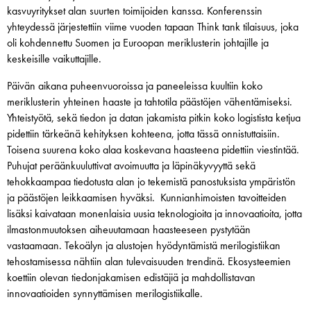
kasvuyritykset alan suurten toimijoiden kanssa. Konferenssin
yhteydessä järjestettiin viime vuoden tapaan Think tank tilaisuus, joka
oli kohdennettu Suomen ja Euroopan meriklusterin johtajille ja
keskeisille vaikuttajille.
Päivän aikana puheenvuoroissa ja paneeleissa kuultiin koko
meriklusterin yhteinen haaste ja tahtotila päästöjen vähentämiseksi.
Yhteistyötä, sekä tiedon ja datan jakamista pitkin koko logistista ketjua
pidettiin tärkeänä kehityksen kohteena, jotta tässä onnistuttaisiin.
Toisena suurena koko alaa koskevana haasteena pidettiin viestintää.
Puhujat peräänkuuluttivat avoimuutta ja läpinäkyvyyttä sekä
tehokkaampaa tiedotusta alan jo tekemistä panostuksista ympäristön
ja päästöjen leikkaamisen hyväksi. Kunnianhimoisten tavoitteiden
lisäksi kaivataan monenlaisia uusia teknologioita ja innovaatioita, jotta
ilmastonmuutoksen aiheuutamaan haasteeseen pystytään
vastaamaan. Tekoälyn ja alustojen hyödyntämistä merilogistiikan
tehostamisessa nähtiin alan tulevaisuuden trendinä. Ekosysteemien
koettiin olevan tiedonjakamisen edistäjiä ja mahdollistavan
innovaatioiden synnyttämisen merilogistiikalle.