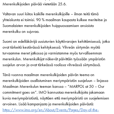
Merenkulkijoiden päivää vietetään 25.6.
Valtavan suuri kiitos kaikille merenkulkijoille – ilman teitä tämä
yhteiskunta ei toimisi. 90 % maailman kaupasta kulkee meriteitse ja
Suomalaisten merenkulkijoiden huippuosaamisen ansioista
merenkulku on sujuvaa.
Suomi on edelläkävijä uusiutuvien käyttövarojen kehittämisessä, jotka
ovat tärkeitä kestävässä kehityksessä. Vihreän siirtymän myötä
turvaamme meret jatkossa ja varmistamme myös turvallisemman
merenkulun. Merenkulkijat näkevät päivittäin työssään ympäristön
suojelun arvon ja ovat tärkeässä roolissa vihreässä siirtymässä.
Tänä vuonna maailman merenkulkijoiden päivän teema on
merenkulkijoiden osallistuminen meriympäristön suojeluun – linjassa
Maailman Merenkulun teeman kanssa – “MARPOL at 50 – Our
commitment goes on”. IMO kannustaa merenkulkijoita jakamaan
kuvia meriympäristöstä, näyttäen että meriympäristö on suojelemisen
arvoinen. Lisää kampanjasta ja merenkulkijoiden päivästä:
https://www.imo.org/en/About/Events/Pages/Day-of-the-