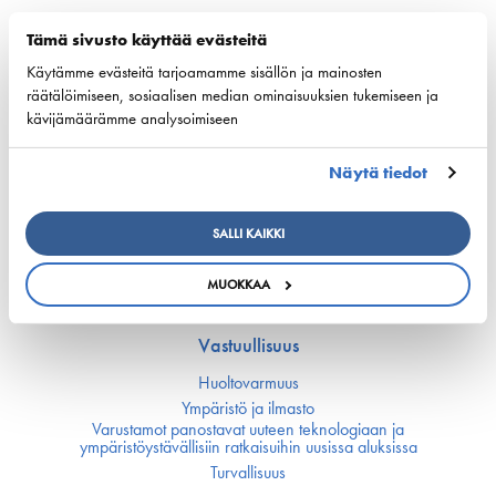
European shipping and aviation sectors urge EU to
Tämä sivusto käyttää evästeitä
channel ETS revenues into clean fuels
Käytämme evästeitä tarjoamamme sisällön ja mainosten
22. kesäkuuta 2026 - safety4sea.com
räätälöimiseen, sosiaalisen median ominaisuuksien tukemiseen ja
kävijämäärämme analysoimiseen
Näytä tiedot
Kilpailukyky
Kansallinen merenkulku­politiikka
SALLI KAIKKI
EU:n merenkulku­politiikka
Merenkulun avainluvut
MUOKKAA
Vastuullisuus
Huoltovarmuus
Ympäristö ja ilmasto
Varustamot panostavat uuteen teknologiaan ja
ympäristöystävällisiin ratkaisuihin uusissa aluksissa
Turvallisuus