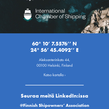
60° 10’ 7.5576’’ N
24° 56’ 45.4092’’ E
Aleksanterinkatu 44,
00100 Helsinki, Finland
Katso kartalla ›
Seuraa meitä LinkedIn:issa
@Finnish Shipowners’ Association