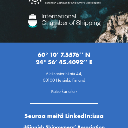
60° 10’ 7.5576’’ N
24° 56’ 45.4092’’ E
Aleksanterinkatu 44,
00100 Helsinki, Finland
Katso kartalla ›
Seuraa meitä LinkedIn:issa
@Finnish Shipowners’ Association