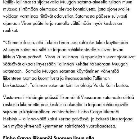
Koillis-Tallinnassa sijaitsevalla Muugan satama-alueella tullaan muun
muassa siirtämään olemassa olevaa konttialuetta, jotta ajoneuvoille
voidaan varmistaa riittävät odotustilat. Satamasta pääsee sujuvasti
ajamaan Viron pääteille ja samalla välttämään myös keskustan
ruuhkat.
”Olemme iloisia, että Eckerö Linen uusi rahtialus tulee käyttämään
Muugan satamaa, sillä se tarjoaa rahtiliikenteelle sujuvan tavan
liikkua Viron päässä. Viron ja Tallinnan ulkopuolelta tulevat ajoneuvot
säästävät aikaa siirtyessään Tallinnan kehäteiltä suoraan Muugan
satamaan. Samalla Muugan sataman käyttäminen vähentää
liikenteen tuomaa kuormitusta ja ilmansaasteita Tallinnan
keskustassa”, Tallinnan sataman toimitusjohtaja Valdo Kalm kertoo.
Vastaavasti Helsingin päässä liikennöinti Vuosaaren satamasta siirtää
raskasta liikennettä pois keskusta-alueelta ja tarjoaa rahtia ajaville
sujuvan ja käytännöllisen vaihtoehdon. Finbo Cargo liikennöi
Helsinki–Tallinna-väliä kaksi kertaa päivässä, ja Eckerö Line tarjoaa
sen myötä yhteensä kymmenen rahtilähtöä vuorokaudessa.
Finbo Cargo liikennöi Suomen lipun alla