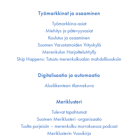
Työmarkkinat ja osaaminen
Työmarkkina-asiat
Miehitys ja pätevyys­asiat
Koulutus ja osaaminen
Suomen Varustamoiden Yrityskylä
Merenkulun HarjoitteluMylly
Ship Happens: Tutustu merenkulkualan mahdollisuuksiin
Digitalisaatio ja automaatio
Alusliikenteen tilannekuva
Meriklusteri
Tulevat tapahtumat
Suomen Meriklusteri -organisaatio
Tuulta purjeisiin – merenkulku murroksessa podcast
Meriklusterin Vuosikirja