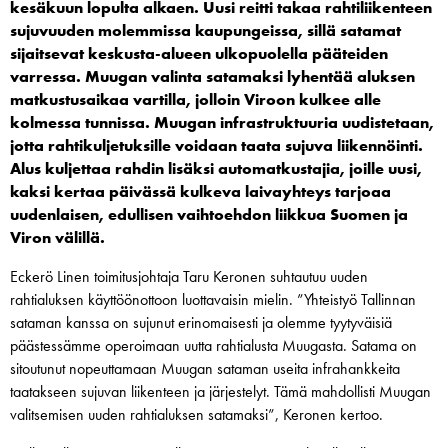
kesäkuun lopulta alkaen. Uusi reitti takaa rahtiliikenteen
sujuvuuden molemmissa kaupungeissa, sillä satamat
sijaitsevat keskusta-alueen ulkopuolella pääteiden
varressa. Muugan valinta satamaksi lyhentää aluksen
matkustusaikaa vartilla, jolloin Viroon kulkee alle
kolmessa tunnissa. Muugan infrastruktuuria uudistetaan,
jotta rahtikuljetuksille voidaan taata sujuva liikennöinti.
Alus kuljettaa rahdin lisäksi automatkustajia, joille uusi,
kaksi kertaa päivässä kulkeva laivayhteys tarjoaa
uudenlaisen, edullisen vaihtoehdon liikkua Suomen ja
Viron välillä.
Eckerö Linen toimitusjohtaja Taru Keronen suhtautuu uuden
rahtialuksen käyttöönottoon luottavaisin mielin. ”Yhteistyö Tallinnan
sataman kanssa on sujunut erinomaisesti ja olemme tyytyväisiä
päästessämme operoimaan uutta rahtialusta Muugasta. Satama on
sitoutunut nopeuttamaan Muugan sataman useita infrahankkeita
taatakseen sujuvan liikenteen ja järjestelyt. Tämä mahdollisti Muugan
valitsemisen uuden rahtialuksen satamaksi”, Keronen kertoo.