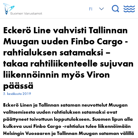
FI
Eckerö Line vahvisti Tallinnan
Muugan uuden Finbo Cargo -
rahtialuksen satamaksi –
takaa rahtiliikenteelle sujuvan
liikennöinnin myös Viron
päässä
5. kesäkuuta 2019
Eckerö Linen ja Tallinnan sataman neuvottelut Muugan
valitsemisesta uuden rahtialuksen satamaksi ovat
päättyneet toivottuun lopputulokseen. Suomen lipun alla
kulkeva uusi Finbo Cargo -rahtialus tulee liikennöimään
Helsingin Vuosaaren ja Tallinnan Muugan sataman välillä