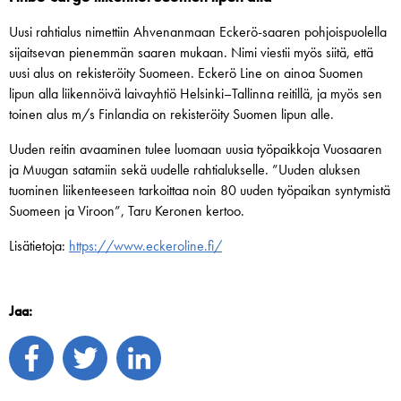
Uusi rahtialus nimettiin Ahvenanmaan Eckerö-saaren pohjoispuolella
sijaitsevan pienemmän saaren mukaan. Nimi viestii myös siitä, että
uusi alus on rekisteröity Suomeen. Eckerö Line on ainoa Suomen
lipun alla liikennöivä laivayhtiö Helsinki–Tallinna reitillä, ja myös sen
toinen alus m/s Finlandia on rekisteröity Suomen lipun alle.
Uuden reitin avaaminen tulee luomaan uusia työpaikkoja Vuosaaren
ja Muugan satamiin sekä uudelle rahtialukselle. ”Uuden aluksen
tuominen liikenteeseen tarkoittaa noin 80 uuden työpaikan syntymistä
Suomeen ja Viroon”, Taru Keronen kertoo.
Lisätietoja:
https://www.eckeroline.fi/
Jaa: