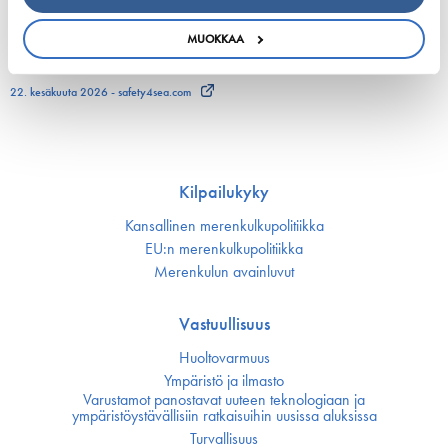
European shipping and aviation sectors urge EU to
MUOKKAA
channel ETS revenues into clean fuels
22. kesäkuuta 2026 - safety4sea.com
Kilpailukyky
Kansallinen merenkulku­politiikka
EU:n merenkulku­politiikka
Merenkulun avainluvut
Vastuullisuus
Huoltovarmuus
Ympäristö ja ilmasto
Varustamot panostavat uuteen teknologiaan ja
ympäristöystävällisiin ratkaisuihin uusissa aluksissa
Turvallisuus