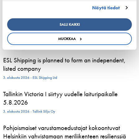
+358 40 5476762
Näytä tiedot
tiina.tuurnala@shipowners.fi
SALLI KAIKKI
MUOKKAA
ESL Shipping is planned to form an independent,
listed company
3. elokuuta 2026 - ESL Shipping Ltd
Tallinkin Victoria I siirtyy uudelle laituripaikalle
5.8.2026
3. elokuuta 2026 - Tallink Silja Oy
Pohjoismaiset varustamoedustajat kokoontuvat
Helsinkiin vahvistamaan meriliikenteen resilienssiä