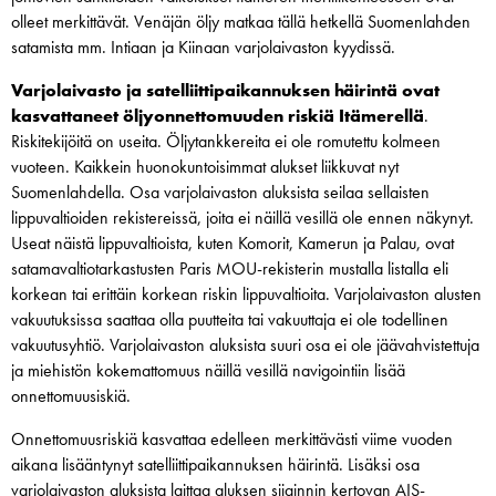
olleet merkittävät. Venäjän öljy matkaa tällä hetkellä Suomenlahden
satamista mm. Intiaan ja Kiinaan varjolaivaston kyydissä.
Varjolaivasto ja satelliittipaikannuksen häirintä ovat
kasvattaneet öljyonnettomuuden riskiä Itämerellä
.
Riskitekijöitä on useita. Öljytankkereita ei ole romutettu kolmeen
vuoteen. Kaikkein huonokuntoisimmat alukset liikkuvat nyt
Suomenlahdella. Osa varjolaivaston aluksista seilaa sellaisten
lippuvaltioiden rekistereissä, joita ei näillä vesillä ole ennen näkynyt.
Useat näistä lippuvaltioista, kuten Komorit, Kamerun ja Palau, ovat
satamavaltiotarkastusten Paris MOU-rekisterin mustalla listalla eli
korkean tai erittäin korkean riskin lippuvaltioita. Varjolaivaston alusten
vakuutuksissa saattaa olla puutteita tai vakuuttaja ei ole todellinen
vakuutusyhtiö. Varjolaivaston aluksista suuri osa ei ole jäävahvistettuja
ja miehistön kokemattomuus näillä vesillä navigointiin lisää
onnettomuusiskiä.
Onnettomuusriskiä kasvattaa edelleen merkittävästi viime vuoden
aikana lisääntynyt satelliittipaikannuksen häirintä. Lisäksi osa
varjolaivaston aluksista laittaa aluksen sijainnin kertovan AIS-