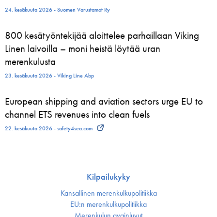
24. kesäkuuta 2026 - Suomen Varustamot Ry
800 kesätyöntekijää aloittelee parhaillaan Viking
Linen laivoilla – moni heistä löytää uran
merenkulusta
23. kesäkuuta 2026 - Viking Line Abp
European shipping and aviation sectors urge EU to
channel ETS revenues into clean fuels
22. kesäkuuta 2026 - safety4sea.com
Kilpailukyky
Kansallinen merenkulku­politiikka
EU:n merenkulku­politiikka
Merenkulun avainluvut