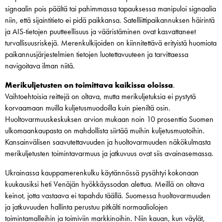
signaalin pois päältä tai pahimmassa tapauksessa manipuloi signaalia
niin, että sijaintitieto ei pidä paikkansa. Satelliittipaikannuksen häirintä
ja AIS-tietojen puutteellisuus ja vääristäminen ovat kasvattaneet
turvallisuusriskejä. Merenkulkijoiden on kiinnitettävä erityistä huomiota
paikannusjärjestelmien tietojen luotettavuuteen ja tarvittaessa
navigoitava ilman niitä.
Merikuljetusten on toimittava kaikissa oloissa
.
Vaihtoehtoisia reittejä on oltava, mutta merikuljetuksia ei pystytä
korvaamaan muilla kuljetusmuodoilla kuin pieniltä osin.
Huoltovarmuuskeskuksen arvion mukaan noin 10 prosenttia Suomen
ulkomaankaupasta on mahdollista siirtää muihin kuljetusmuotoihin.
Kansainvälisen saavutettavuuden ja huoltovarmuuden näkökulmasta
merikuljetusten toimintavarmuus ja jatkuvuus ovat siis avainasemassa.
Ukrainassa kauppamerenkulku käytännössä pysähtyi kokonaan
kuukausiksi heti Venäjän hyökkäyssodan alettua. Meillä on oltava
keinot, jotta vastaava ei tapahdu täällä. Suomessa huoltovarmuuden
ja jatkuvuuden hallinta perustuu pitkälti normaaliolojen
toimintamalleihin ja toimiviin markkinoihin. Niin kauan, kun väylät,