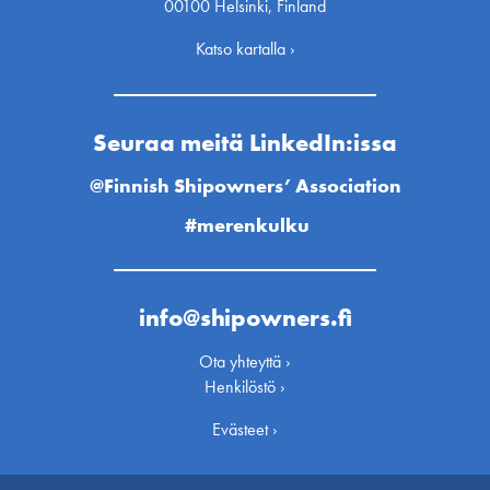
00100 Helsinki, Finland
Katso kartalla ›
Seuraa meitä LinkedIn:issa
@Finnish Shipowners’ Association
#merenkulku
info@shipowners.fi
Ota yhteyttä ›
Henkilöstö ›
Evästeet ›