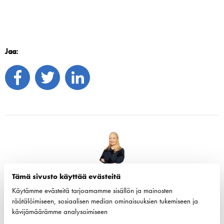
Jaa:
Tämä sivusto käyttää evästeitä
Tiina Tuurnala
Toimitusjohtaja
Käytämme evästeitä tarjoamamme sisällön ja mainosten
räätälöimiseen, sosiaalisen median ominaisuuksien tukemiseen ja
Tiina Tuurnala on Suomen Varustamot Ry:n toimitusjohtaja.
kävijämäärämme analysoimiseen