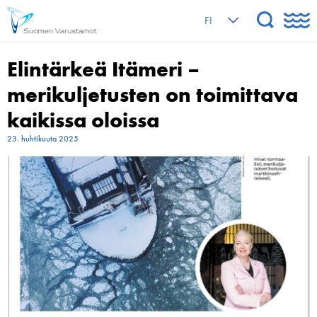
FI
Elintärkeä Itämeri –
merikuljetusten on toimittava
kaikissa oloissa
23. huhtikuuta 2025