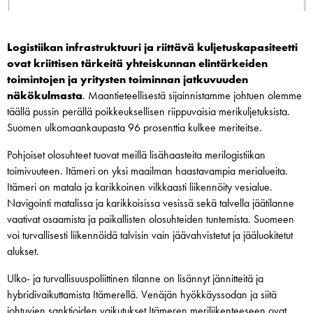
Logistiikan infrastruktuuri ja riittävä kuljetuskapasiteetti
ovat kriittisen tärkeitä yhteiskunnan elintärkeiden
toimintojen ja yritysten toiminnan jatkuvuuden
näkökulmasta
. Maantieteellisestä sijainnistamme johtuen olemme
täällä pussin perällä poikkeuksellisen riippuvaisia merikuljetuksista.
Suomen ulkomaankaupasta 96 prosenttia kulkee meriteitse.
Pohjoiset olosuhteet tuovat meillä lisähaasteita merilogistiikan
toimivuuteen. Itämeri on yksi maailman haastavampia merialueita.
Itämeri on matala ja karikkoinen vilkkaasti liikennöity vesialue.
Navigointi matalissa ja karikkoisissa vesissä sekä talvella jäätilanne
vaativat osaamista ja paikallisten olosuhteiden tuntemista. Suomeen
voi turvallisesti liikennöidä talvisin vain jäävahvistetut ja jääluokitetut
alukset.
Ulko- ja turvallisuuspoliittinen tilanne on lisännyt jännitteitä ja
hybridivaikuttamista Itämerellä. Venäjän hyökkäyssodan ja siitä
johtuvien sanktioiden vaikutukset Itämeren meriliikenteeseen ovat