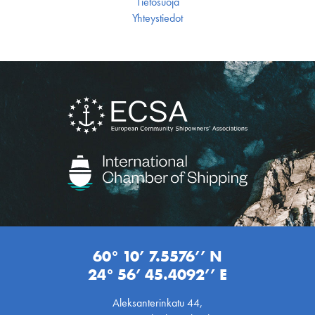
Tietosuoja
Yhteystiedot
60° 10’ 7.5576’’ N
24° 56’ 45.4092’’ E
Aleksanterinkatu 44,