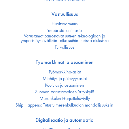
Vastuullisuus
Huoltovarmuus
Ympäristö ja ilmasto
Varustamot panostavat uuteen teknologiaan ja
ympäristöystävällisiin ratkaisuihin uusissa aluksissa
Turvallisuus
Työmarkkinat ja osaaminen
Työmarkkina-asiat
Miehitys ja pätevyys­asiat
Koulutus ja osaaminen
Suomen Varustamoiden Yrityskylä
Merenkulun HarjoitteluMylly
Ship Happens: Tutustu merenkulkualan mahdollisuuksiin
Digitalisaatio ja automaatio