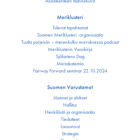
Alusliikenteen tilannekuva
Meriklusteri
Tulevat tapahtumat
Suomen Meriklusteri -organisaatio
Tuulta purjeisiin – merenkulku murroksessa podcast
Meriklusterin Vuosikirja
Sjöfartens Dag
Meriakatemia
Fairway Forward seminar 22.10.2024
Suomen Varustamot
Jäsenet ja alukset
Hallitus
Henkilöstö ja organisaatio
Tiedotteet
Lausunnot
Strategia