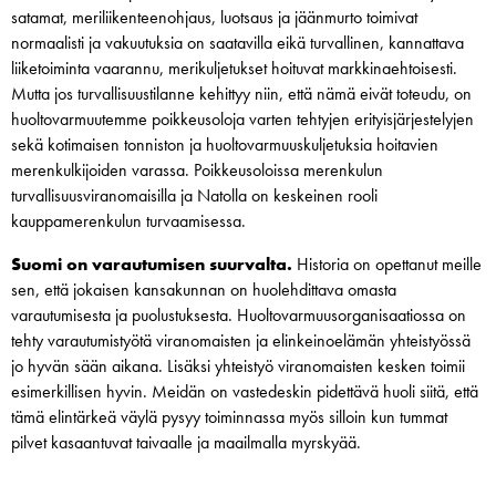
satamat, meriliikenteenohjaus, luotsaus ja jäänmurto toimivat
normaalisti ja vakuutuksia on saatavilla eikä turvallinen, kannattava
liiketoiminta vaarannu, merikuljetukset hoituvat markkinaehtoisesti.
Mutta jos turvallisuustilanne kehittyy niin, että nämä eivät toteudu, on
huoltovarmuutemme poikkeusoloja varten tehtyjen erityisjärjestelyjen
sekä kotimaisen tonniston ja huoltovarmuuskuljetuksia hoitavien
merenkulkijoiden varassa. Poikkeusoloissa merenkulun
turvallisuusviranomaisilla ja Natolla on keskeinen rooli
kauppamerenkulun turvaamisessa.
Suomi on varautumisen suurvalta.
Historia on opettanut meille
sen, että jokaisen kansakunnan on huolehdittava omasta
varautumisesta ja puolustuksesta. Huoltovarmuusorganisaatiossa on
tehty varautumistyötä viranomaisten ja elinkeinoelämän yhteistyössä
jo hyvän sään aikana. Lisäksi yhteistyö viranomaisten kesken toimii
esimerkillisen hyvin. Meidän on vastedeskin pidettävä huoli siitä, että
tämä elintärkeä väylä pysyy toiminnassa myös silloin kun tummat
pilvet kasaantuvat taivaalle ja maailmalla myrskyää.