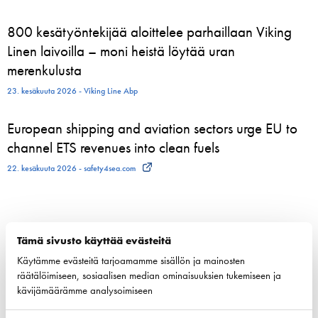
800 kesätyöntekijää aloittelee parhaillaan Viking
Linen laivoilla – moni heistä löytää uran
merenkulusta
23. kesäkuuta 2026 - Viking Line Abp
European shipping and aviation sectors urge EU to
channel ETS revenues into clean fuels
22. kesäkuuta 2026 - safety4sea.com
Kilpailukyky
Tämä sivusto käyttää evästeitä
Käytämme evästeitä tarjoamamme sisällön ja mainosten
Kansallinen merenkulku­politiikka
räätälöimiseen, sosiaalisen median ominaisuuksien tukemiseen ja
EU:n merenkulku­politiikka
kävijämäärämme analysoimiseen
Merenkulun avainluvut