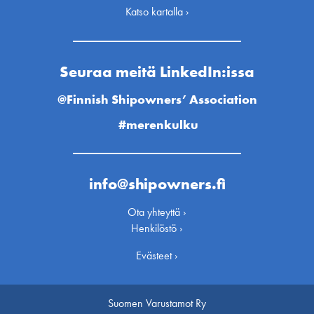
Katso kartalla ›
Seuraa meitä LinkedIn:issa
@Finnish Shipowners’ Association
#merenkulku
info@shipowners.fi
Ota yhteyttä ›
Henkilöstö ›
Evästeet ›
Suomen Varustamot Ry