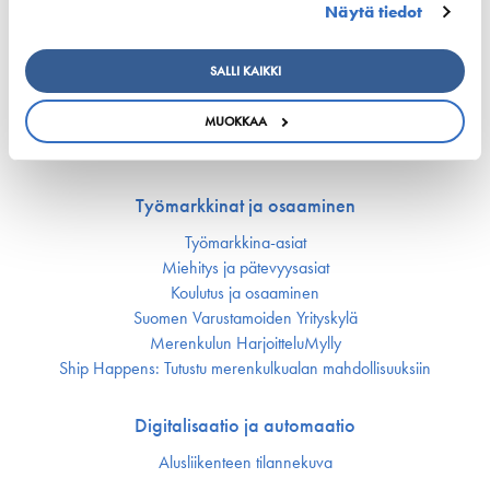
Näytä tiedot
Vastuullisuus
Huoltovarmuus
SALLI KAIKKI
Ympäristö ja ilmasto
Varustamot panostavat uuteen teknologiaan ja
ympäristöystävällisiin ratkaisuihin uusissa aluksissa
MUOKKAA
Turvallisuus
Työmarkkinat ja osaaminen
Työmarkkina-asiat
Miehitys ja pätevyys­asiat
Koulutus ja osaaminen
Suomen Varustamoiden Yrityskylä
Merenkulun HarjoitteluMylly
Ship Happens: Tutustu merenkulkualan mahdollisuuksiin
Digitalisaatio ja automaatio
Alusliikenteen tilannekuva