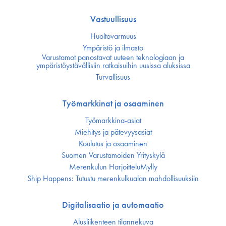
Vastuullisuus
Huoltovarmuus
Ympäristö ja ilmasto
Varustamot panostavat uuteen teknologiaan ja
ympäristöystävällisiin ratkaisuihin uusissa aluksissa
Turvallisuus
Työmarkkinat ja osaaminen
Työmarkkina-asiat
Miehitys ja pätevyys­asiat
Koulutus ja osaaminen
Suomen Varustamoiden Yrityskylä
Merenkulun HarjoitteluMylly
Ship Happens: Tutustu merenkulkualan mahdollisuuksiin
Digitalisaatio ja automaatio
Alusliikenteen tilannekuva