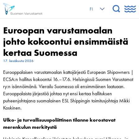
FI
Euroopan varustamoalan
johto kokoontui ensimmäistä
kertaa Suomessa
17. kesäkuuta 2026
Eurooppalaisen varustamoalan kattojärjestö European Shipowners |
ECSA:n hallitus kokoontui 16.–17.6. Helsingissä Suomen Varustamot
ry:n isännöimänä. Vierailu Suomessa oli ensimmäinen laatuaan.
Eurooppalaista järjestöä johtaa nyt ensi kertaa hallituksen
puheenjohtajana suomalainen ESL Shippingin toimitusjohtaja Mikki
Koskinen.
Ulko- ja turvallisuuspoliittinen tilanne korostavat
merenkulun merkitystä