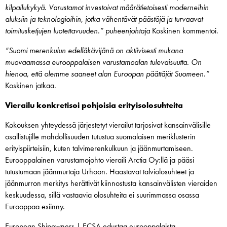
kilpailukykyä. Varustamot investoivat määrätietoisesti moderneihin
aluksiin ja teknologioihin, jotka vähentävät päästöjä ja turvaavat
toimitusketjujen luotettavuuden.”
puheenjohtaja
Koskinen kommentoi.
”Suomi merenkulun edelläkävijänä on aktiivisesti mukana
muovaamassa eurooppalaisen varustamoalan tulevaisuutta.
On
hienoa, että olemme saaneet alan Euroopan päättäjät Suomeen.”
Koskinen jatkaa.
Vierailu konkretisoi pohjoisia erityisolosuhteita
Kokouksen yhteydessä järjestetyt vierailut tarjosivat kansainvälisille
osallistujille mahdollisuuden tutustua suomalaisen meriklusterin
erityispiirteisiin, kuten talvimerenkulkuun ja jäänmurtamiseen.
Eurooppalainen varustamojohto vieraili Arctia Oy:llä ja pääsi
tutustumaan jäänmurtaja Urhoon. Haastavat talviolosuhteet ja
jäänmurron merkitys herättivät kiinnostusta kansainvälisten vieraiden
keskuudessa, sillä vastaavia olosuhteita ei suurimmassa osassa
Eurooppaa esiinny.
European Shipowners | ECSA edustaa eurooppalaista