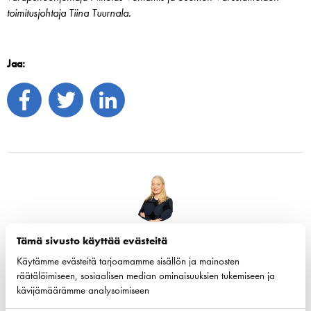
toimitusjohtaja Tiina Tuurnala.
Jaa:
Tiina Tuurnala
Tämä sivusto käyttää evästeitä
Toimitusjohtaja
Käytämme evästeitä tarjoamamme sisällön ja mainosten
räätälöimiseen, sosiaalisen median ominaisuuksien tukemiseen ja
Tiina Tuurnala on Suomen Varustamot Ry:n toimitusjohtaja.
kävijämäärämme analysoimiseen