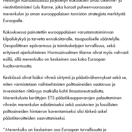
Helsingin Kansallissalissa järjestetyn kokouksen avasi Liikenne- ja
viestintäministeri Lulu Ranne, joka korosti puheenvuorossaan
merenkulun ja oman eurooppalaisen tonniston strategista merkitystä
Euroopalle.
Kokouksessa painotettiin eurooppalaisen varustamotoiminnan
kilpailukykyä ja tarvetta ennakoitavalle, tasapuoliselle sääntelylle.
Geopoliittinen epävarmuus ja toimitusketjujen turvallisuus, sekä
erityisesti ajankohtainen Hormuzinsalmen tilanne olivat myös vahvasti
esillä, sillä merenkulku on keskeinen osa koko Euroopan
huoltovarmuutta.
Keskiössä olivat lisäksi vihreä siirtymä ja päästövähennykset sekä se,
miten varmistetaan vaihtoehtoisten polttoaineiden saatavuus ja
investointien riittävyys matkalla kohti ilmastoneutraaliutta.
Merenkulusta kerättyjen ETS päästökauppavarojen palauttaminen
vihreän merenkulun edistämiseksi sekä uusiutuvien ja fossiilisten
polttoaineiden hintaeron kaventamiseksi olisi tärkeä askel
päästötavoitteiden saavuttamiseksi.
”
Merenkulku on keskeinen osa Euroopan turvallisuutta ja