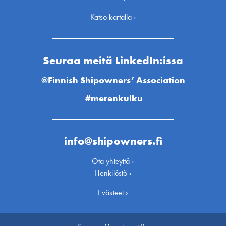
Katso kartalla ›
Seuraa meitä LinkedIn:issa
@Finnish Shipowners’ Association
#merenkulku
info@shipowners.fi
Ota yhteyttä ›
Henkilöstö ›
Evästeet ›