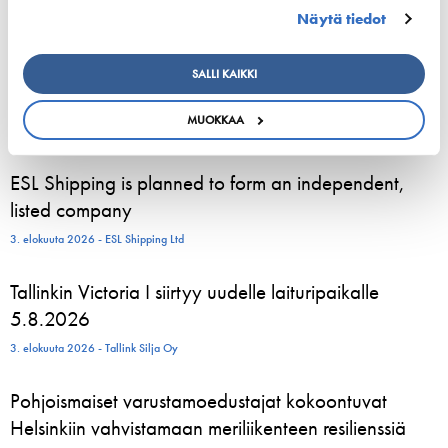
+358 40 5476762
Näytä tiedot
tiina.tuurnala@shipowners.fi
SALLI KAIKKI
MUOKKAA
ESL Shipping is planned to form an independent,
listed company
3. elokuuta 2026 - ESL Shipping Ltd
Tallinkin Victoria I siirtyy uudelle laituripaikalle
5.8.2026
3. elokuuta 2026 - Tallink Silja Oy
Pohjoismaiset varustamoedustajat kokoontuvat
Helsinkiin vahvistamaan meriliikenteen resilienssiä