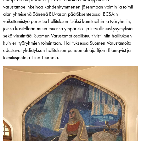
varustamoelinkeinoa kahdenkymmenen jäsenmaan voimin ja toimii
alan yhteisenä äänenä EU-tason päätöksenteossa. ECSA:n
vaikuttamistyö perustuu hallituksen lisäksi komiteoihin ja työryhmiin,
joissa käsitellään muun muassa ympäristö- ja turvallisuuskysymyksiä
sekä viestintää. Suomen Varustamot osallistuu tiivistii niin hallituksen
kuin eri työryhmien toimintaan. Hallituksessa Suomen Varustamoita
edustavat yhdistyksen hallituksen puheenjohtaja Björn Blomqvist ja
toimitusjohtaja Tiina Tuurnala.