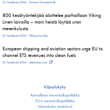
24. kesäkuuta 2026 - Suomen Varustamot Ry
800 kesätyöntekijää aloittelee parhaillaan Viking
Linen laivoilla – moni heistä löytää uran
merenkulusta
23. kesäkuuta 2026 - Viking Line Abp
European shipping and aviation sectors urge EU to
channel ETS revenues into clean fuels
22. kesäkuuta 2026 - safety4sea.com
Kilpailukyky
Kansallinen merenkulku­politiikka
EU:n merenkulku­politiikka
Merenkulun avainluvut