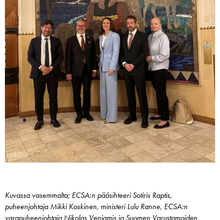
Kuvassa vasemmalta; ECSA:n pääsihteeri Sotiris Raptis,
puheenjohtaja Mikki Koskinen, ministeri Lulu Ranne, ECSA:n
varapuheenjohtaja Nikolas Veniamis ja Suomen Varustamoiden