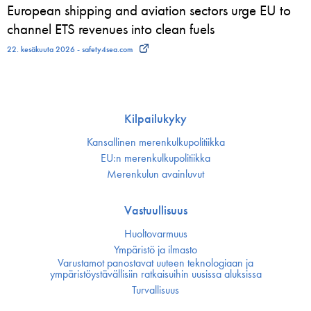
European shipping and aviation sectors urge EU to
channel ETS revenues into clean fuels
22. kesäkuuta 2026 - safety4sea.com
Kilpailukyky
Kansallinen merenkulku­politiikka
EU:n merenkulku­politiikka
Merenkulun avainluvut
Vastuullisuus
Huoltovarmuus
Ympäristö ja ilmasto
Varustamot panostavat uuteen teknologiaan ja
ympäristöystävällisiin ratkaisuihin uusissa aluksissa
Turvallisuus