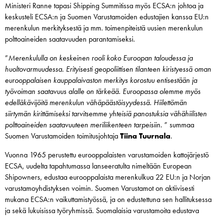
Ministeri Ranne tapasi Shipping Summitissa myös ECSA:n johtoa ja
keskusteli ECSA:n ja Suomen Varustamoiden edustajien kanssa EU:n
merenkulun merkityksestä ja mm. toimenpiteistä uusien merenkulun
polttoaineiden saatavuuden parantamiseksi.
”
Merenkululla on keskeinen rooli koko Euroopan taloudessa ja
huoltovarmuudessa. Erityisesti geopoliittisen tilanteen kiristyessä oman
eurooppalaisen kauppalaivaston merkitys korostuu entisestään ja
työvoiman saatavuus alalle on tärkeää. Euroopassa olemme myös
edelläkävijöitä merenkulun vähäpäästöisyydessä. Hiilettömän
siirtymän kirittämiseksi tarvitsemme yhteisiä panostuksia vähähiilisten
polttoaineiden saatavuuteen meriliikenteen tarpeisiin.
” summaa
Suomen Varustamoiden toimitusjohtaja
Tiina Tuurnala
.
Vuonna 1965 perustettu eurooppalaisten varustamoiden kattojärjestö
ECSA, uudelta tapahtumassa lanseeratulta nimeltään European
Shipowners, edustaa eurooppalaista merenkulkua 22 EU:n ja Norjan
varustamoyhdistyksen voimin. Suomen Varustamot on aktiivisesti
mukana ECSA:n vaikuttamistyössä, ja on edustettuna sen hallituksessa
ja sekä lukuisissa työryhmissä. Suomalaisia varustamoita edustava