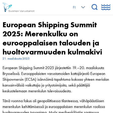
FI
European Shipping Summit
2025: Merenkulku on
eurooppalaisen talouden ja
huoltovarmuuden kulmakivi
21. maaliskuuta 2025
European Shipping Summit 2025 järjestettiin 19.–20. maaliskuuta
Brysselissä. Eurooppalaisten varustamoiden kattojärjestö European
Shipownersin (ECSA) isännöimä tapahtuma kokoaa yhteen merialan
kansainvälisiä vaikuttajia ja yritystoimijoita, sekä päättäjiä
keskustelemaan merenkulun tulevaisuudesta.
Tänä vuonna fokus oli geopoliittisessa tilanteessa, vähäpäästöisen
merenkulun kehittämisessä ja eurooppalaisen merenkulun roolissa
huoltovarmuuden turvaajana. Myös merihenkilöstön saatavuus