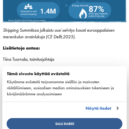
Shipping Summitissa julkaistu uusi selvitys koosti eurooppalaisen
merenkulun avainlukuja (CE Delft,2025).
Lisätietoja antaa:
Tiina Tuurnala, toimitusjohtaja
+358 40 5476762 / tiina.tuurnala@shipowners.fi
Tämä sivusto käyttää evästeitä
Suomen Varustamot ry
Käytämme evästeitä tarjoamamme sisällön ja mainosten
räätälöimiseen, sosiaalisen median ominaisuuksien tukemiseen ja
kävijämäärämme analysoimiseen
Jaa:
Näytä tiedot
SALLI KAIKKI