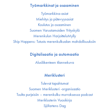
Työmarkkinat ja osaaminen
Työmarkkina-asiat
Miehitys ja pätevyys­asiat
Koulutus ja osaaminen
Suomen Varustamoiden Yrityskylä
Merenkulun HarjoitteluMylly
Ship Happens: Tutustu merenkulkualan mahdollisuuksiin
Digitalisaatio ja automaatio
Alusliikenteen tilannekuva
Meriklusteri
Tulevat tapahtumat
Suomen Meriklusteri -organisaatio
Tuulta purjeisiin – merenkulku murroksessa podcast
Meriklusterin Vuosikirja
Sjöfartens Dag