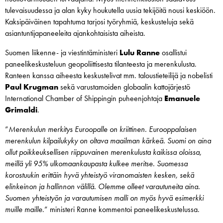
tulevaisuudessa ja alan kyky houkutella uusia tekijöitä nousi keskiöön.
Kaksipäiväinen tapahtuma tarjosi työryhmiä, keskusteluja sekä
asiantuntijapaneeleita ajankohtaisista aiheista.
Suomen liikenne- ja viestintäministeri
Lulu Ranne
osallistui
paneelikeskusteluun geopoliittisesta tilanteesta ja merenkulusta.
Ranteen kanssa aiheesta keskustelivat mm. taloustieteilijä ja nobelisti
Paul Krugman
sekä varustamoiden globaalin kattojärjestö
International Chamber of Shippingin puheenjohtaja
Emanuele
Grimaldi
.
”
Merenkulun merkitys Euroopalle on kriittinen. Eurooppalaisen
merenkulun kilpailukyky on oltava maailman kärkeä. Suomi on aina
ollut poikkeuksellisen riippuvainen merenkulusta kaikissa oloissa,
meillä yli 95% ulkomaankaupasta kulkee meritse. Suomessa
korostuukin erittäin hyvä yhteistyö viranomaisten kesken, sekä
elinkeinon ja hallinnon välillä. Olemme olleet varautuneita aina.
Suomen yhteistyön ja varautumisen malli on myös hyvä esimerkki
muille maille
.” ministeri Ranne kommentoi paneelikeskustelussa.