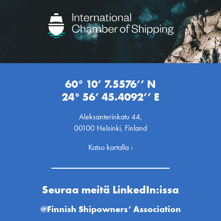
60° 10’ 7.5576’’ N
24° 56’ 45.4092’’ E
Aleksanterinkatu 44,
00100 Helsinki, Finland
Katso kartalla ›
Seuraa meitä LinkedIn:issa
@Finnish Shipowners’ Association