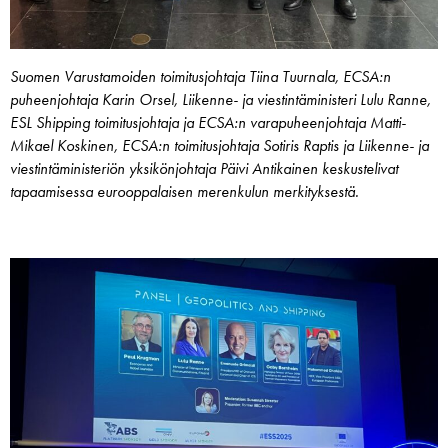
Suomen Varustamoiden toimitusjohtaja Tiina Tuurnala, ECSA:n
puheenjohtaja Karin Orsel, Liikenne- ja viestintäministeri Lulu Ranne,
ESL Shipping toimitusjohtaja ja ECSA:n varapuheenjohtaja Matti-
Mikael Koskinen, ECSA:n toimitusjohtaja Sotiris Raptis ja Liikenne- ja
viestintäministeriön yksikönjohtaja Päivi Antikainen keskustelivat
tapaamisessa eurooppalaisen merenkulun merkityksestä.