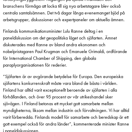
branschens förmåga att locka till sig nya arbetstagare blev också
centrala samtalsämnen. Det två dagar långa evenemanget bjöd på
arbetsgrupper, diskussioner och expertpaneler om aktuella ämnen.
Finlands kommunikationsminister Lulu Ranne deltog i en
paneldiskussion om det geopolitiska läget och sjöfarten. Ämnet
diskuterades med Ranne av bland andra ekonomen och
nobelpristagaren Paul Krugman och Emanuele Grimaldi, ordförande
för International Chamber of Shipping, den globala
paraplyorganisationen för rederier.
”Sjöfarten är av avgörande betydelse för Europa. Den europeiska
sjöfartens konkurrenskraft måste vara bland de bästa i världen.
Finland har alltid varit exceptionellt beroende av sjöfarten i alla
förhållanden, och över 95 procent av vår utrikeshandel sker
sjövägen. I Finland betonas ett mycket gott samarbete mellan
myndigheterna, liksom mellan industrin och förvaltningen. Vi har alltid
varit förberedda. Finlands modell för samarbete och beredskap är ett
gott exempel också för andra länder”, kommenterade minister Ranne
i paneldiskussionen.