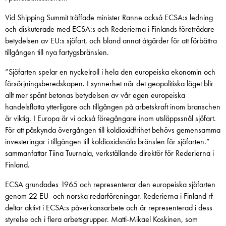
Vid Shipping Summit träffade minister Ranne också ECSA:s ledning
och diskuterade med ECSA:s och Rederierna i Finlands företrädare
betydelsen av EU:s sjöfart, och bland annat åtgärder för att förbättra
tillgången till nya fartygsbränslen.
”Sjöfarten spelar en nyckelroll i hela den europeiska ekonomin och
försörjningsberedskapen. I synnerhet när det geopolitiska läget blir
allt mer spänt betonas betydelsen av vår egen europeiska
handelsflotta ytterligare och tillgången på arbetskraft inom branschen
är viktig. I Europa är vi också föregångare inom utsläppssnål sjöfart.
För att påskynda övergången till koldioxidfrihet behövs gemensamma
investeringar i tillgången till koldioxidsnåla bränslen för sjöfarten.”
sammanfattar Tiina Tuurnala, verkställande direktör för Rederierna i
Finland.
ECSA grundades 1965 och representerar den europeiska sjöfarten
genom 22 EU- och norska redarföreningar. Rederierna i Finland rf
deltar aktivt i ECSA:s påverkansarbete och är representerad i dess
styrelse och i flera arbetsgrupper. Matti-Mikael Koskinen, som