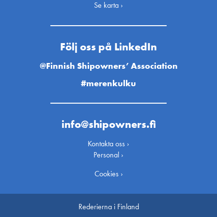
Se karta ›
Följ oss på LinkedIn
@Finnish Shipowners’ Association
#merenkulku
info@shipowners.fi
Kontakta oss ›
Personal ›
Cookies ›
Rederierna i Finland