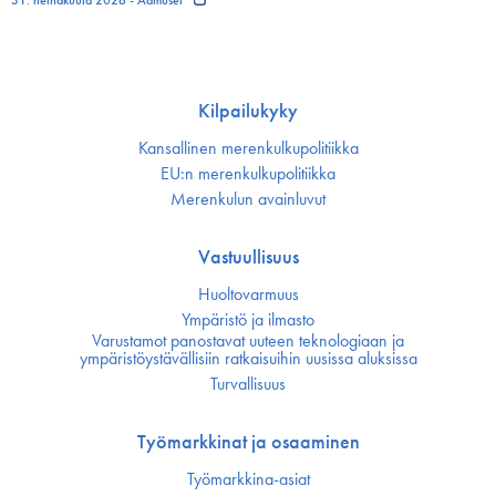
Kilpailukyky
Kansallinen merenkulku­politiikka
EU:n merenkulku­politiikka
Merenkulun avainluvut
Vastuullisuus
Huoltovarmuus
Ympäristö ja ilmasto
Varustamot panostavat uuteen teknologiaan ja
ympäristöystävällisiin ratkaisuihin uusissa aluksissa
Turvallisuus
Työmarkkinat ja osaaminen
Työmarkkina-asiat