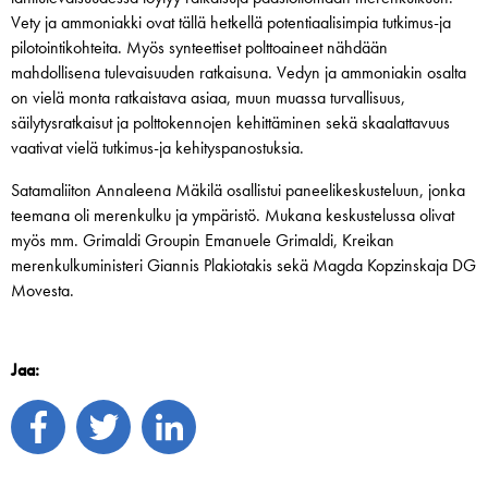
Vety ja ammoniakki ovat tällä hetkellä potentiaalisimpia tutkimus-ja
pilotointikohteita. Myös synteettiset polttoaineet nähdään
mahdollisena tulevaisuuden ratkaisuna. Vedyn ja ammoniakin osalta
on vielä monta ratkaistava asiaa, muun muassa turvallisuus,
säilytysratkaisut ja polttokennojen kehittäminen sekä skaalattavuus
vaativat vielä tutkimus-ja kehityspanostuksia.
Satamaliiton Annaleena Mäkilä osallistui paneelikeskusteluun, jonka
teemana oli merenkulku ja ympäristö. Mukana keskustelussa olivat
myös mm. Grimaldi Groupin Emanuele Grimaldi, Kreikan
merenkulkuministeri Giannis Plakiotakis sekä Magda Kopzinskaja DG
Movesta.
Jaa: