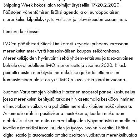
Shipping Week kokosi alan toimijat Brysseliin 17-20.2.2020.
Päästöjen vähentämisen lisäksi agendalla oli eurooppalaisen
merenkulun kilpailukyky, turvallisuus ja tulevaisuuden osaaminen.
Ihminen keskiössä
IMO:n pääsihteeri Kitack Lim korosti keynote-puheenvuorossaan
merenkulun merkitystä kansainvälisen kaupan selkärankana.
Merenkulkijoiden hyvinvointi sekä yhdenvertaisuus ja tasa-arvoinen
kohtelu ovat edelleen IMO:n prioriteetteja vuonna 2020. Kitack
painotti naisten merkitystä merenkulussa ja kertoi että naisten
kannustaminen alalle on yksi IMO:n tavoitteista tänäkin vuonna.
Suomen Varustamojen Sinikka Hartonen moderoi paneelikeskustelun
jossa merenkulun kehitystä tarkasteltiin asettamalla keskiöön ihminen
eli muutoksen vaikutuksia pohdittiin merenkulkijoiden näkökulmasta.
Automaatio nähtiin positiivisena muutoksena, tuoden mukanaan
mahdollisuuksia parantaa merenkulkijoiden työympäristöä monella eri
tavalla esimerkiksi turvallisuuden ja työhyvinvoinnin osalta. Lisäksi
digitalisaatio ja automaatio omalta osaltaan uudistavat merenkulkualaa