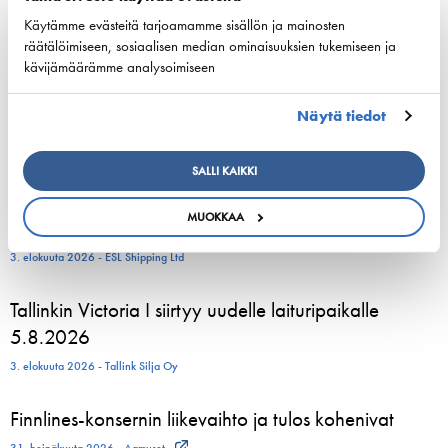
Hormuz Transit Fees
Käytämme evästeitä tarjoamamme sisällön ja mainosten
7. elokuuta 2026 - www.globaltrademag.com
räätälöimiseen, sosiaalisen median ominaisuuksien tukemiseen ja
kävijämäärämme analysoimiseen
Suomalainen Arctia tuottaa jäänmurtopalveluita
Kanadan arktisella alueella – Valtonen: Loistava…
Näytä tiedot
5. elokuuta 2026 - YLE.fi
SALLI KAIKKI
ESL Shipping is planned to form an independent,
MUOKKAA
listed company
3. elokuuta 2026 - ESL Shipping Ltd
Tallinkin Victoria I siirtyy uudelle laituripaikalle
5.8.2026
3. elokuuta 2026 - Tallink Silja Oy
Finnlines-konsernin liikevaihto ja tulos kohenivat
31. heinäkuuta 2026 - Aamuset