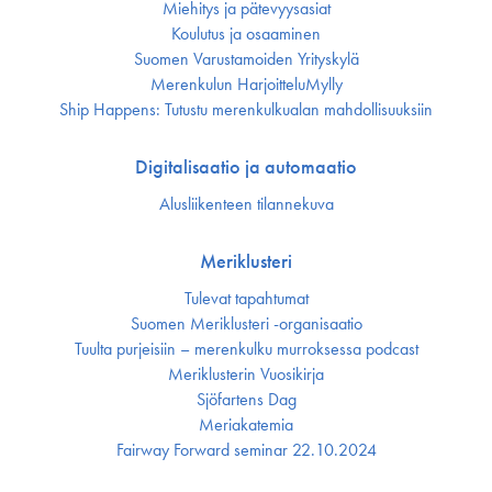
Miehitys ja pätevyys­asiat
Koulutus ja osaaminen
Suomen Varustamoiden Yrityskylä
Merenkulun HarjoitteluMylly
Ship Happens: Tutustu merenkulkualan mahdollisuuksiin
Digitalisaatio ja automaatio
Alusliikenteen tilannekuva
Meriklusteri
Tulevat tapahtumat
Suomen Meriklusteri -organisaatio
Tuulta purjeisiin – merenkulku murroksessa podcast
Meriklusterin Vuosikirja
Sjöfartens Dag
Meriakatemia
Fairway Forward seminar 22.10.2024