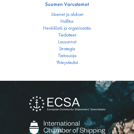
Suomen Varustamot
Jäsenet ja alukset
Hallitus
Henkilöstö ja organisaatio
Tiedotteet
Lausunnot
Strategia
Tietosuoja
Yhteystiedot