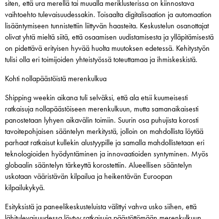
siten, että ura merellä tai muualla meriklusterissa on kiinnostava
vaihtoehto tulevaisuudessakin. Toisaalta digitalisaation ja automaation
lisääntymiseen tunnistettiin liittyvän haasteita. Keskustelun osanottajat
olivat yhtä mieltä siitä, että osaamisen uudistamisesta ja ylläpitämisestä
on pidettävä erityisen hyvää huolta muutoksen edetessä. Kehitystyön
tulisi olla eri toimijoiden yhteistyössä toteuttamaa ja ihmiskeskistä.
Kohti nollapäästöistä merenkulkua
Shipping weekin aikana tuli selväksi, että ala etsii kuumeisesti
ratkaisuja nollapäästöiseen merenkulkuun, mutta samanaikaisesti
panostetaan lyhyen aikavälin toimiin. Suurin osa puhujista korosti
tavoitepohjaisen sääntelyn merkitystä, jolloin on mahdollista löytää
parhaat ratkaisut kullekin alustyypille ja samalla mahdollistetaan eri
teknologioiden hyödyntäminen ja innovaatioiden syntyminen. Myös
globaalin sääntelyn tärkeyttä korostettiin. Alueellisen sääntelyn
uskotaan vääristävän kilpailua ja heikentävän Euroopan
kilpailukykyä.
Esityksistä ja paneelikeskusteluista välittyi vahva usko siihen, että
lähitulevaisuudessa löytyy ratkaisuja päästöttömään merenkulkuun.