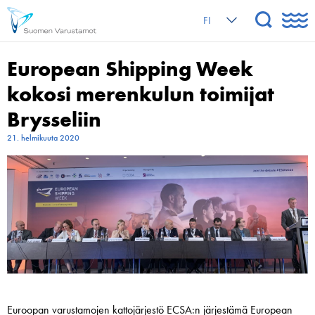
FI
European Shipping Week
kokosi merenkulun toimijat
Brysseliin
21. helmikuuta 2020
Euroopan varustamojen kattojärjestö ECSA:n järjestämä European