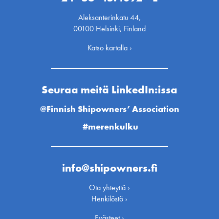
Aleksanterinkatu 44,
00100 Helsinki, Finland
Katso kartalla ›
Seuraa meitä LinkedIn:issa
@Finnish Shipowners’ Association
#merenkulku
info@shipowners.fi
Ota yhteyttä ›
Henkilöstö ›
Evästeet ›