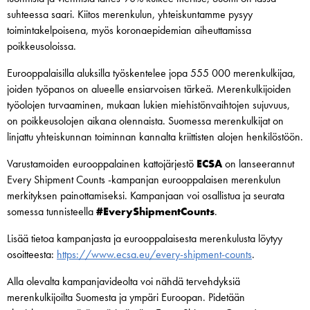
suhteessa saari. Kiitos merenkulun, yhteiskuntamme pysyy
toimintakelpoisena, myös koronaepidemian aiheuttamissa
poikkeusoloissa.
Eurooppalaisilla aluksilla työskentelee jopa 555 000 merenkulkijaa,
joiden työpanos on alueelle ensiarvoisen tärkeä. Merenkulkijoiden
työolojen turvaaminen, mukaan lukien miehistönvaihtojen sujuvuus,
on poikkeusolojen aikana olennaista. Suomessa merenkulkijat on
linjattu yhteiskunnan toiminnan kannalta kriittisten alojen henkilöstöön.
Varustamoiden eurooppalainen kattojärjestö
ECSA
on lanseerannut
Every Shipment Counts -kampanjan eurooppalaisen merenkulun
merkityksen painottamiseksi. Kampanjaan voi osallistua ja seurata
somessa tunnisteella
#EveryShipmentCounts
.
Lisää tietoa kampanjasta ja eurooppalaisesta merenkulusta löytyy
osoitteesta:
https://www.ecsa.eu/every-shipment-counts
.
Alla olevalta kampanjavideolta voi nähdä tervehdyksiä
merenkulkijoilta Suomesta ja ympäri Euroopan. Pidetään