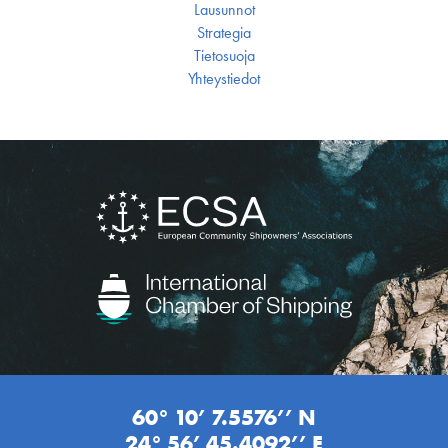
Lausunnot
Strategia
Tietosuoja
Yhteystiedot
60° 10’ 7.5576’’ N
24° 56’ 45.4092’’ E