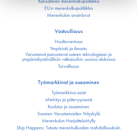
Kansallinen merenkulku­politiikka
EU:n merenkulku­politiikka
Merenkulun avainluvut
Vastuullisuus
Huoltovarmuus
Ympäristö ja ilmasto
Varustamot panostavat uuteen teknologiaan ja
ympäristöystävällisiin ratkaisuihin uusissa aluksissa
Turvallisuus
Työmarkkinat ja osaaminen
Työmarkkina-asiat
Miehitys ja pätevyys­asiat
Koulutus ja osaaminen
Suomen Varustamoiden Yrityskylä
Merenkulun HarjoitteluMylly
Ship Happens: Tutustu merenkulkualan mahdollisuuksiin