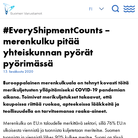
FI
#EveryShipmentCounts –
merenkulku pitää
yhteiskunnan pyörät
pyörimässä
15. kesäkuuta 2020
Eurooppalainen merenkulkuala on tehnyt kovasti töitä
merikuljetusten ylläpitämiseksi COVID-19 pandemian
aikana.
Toimivat merikuljetukset takaavat, että
kaupoissa riittää ruokaa, apteekeissa lääkkeitä ja
teollisuudella on tarvitsemansa raaka-aineet.
Merenkulku on EU:n taloudelle merkittävä sektori, sillä 76% EU:n
ulkoisesta viennistä ja tuonnista kuljetetaan meriteitse. Suomen
tuonnista ja viennistä lähes 90% kulkee meritse, Suomi on tässä