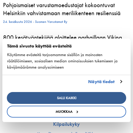
Pohjoismaiset varustamoedustajat kokoontuvat
Helsinkiin vahvistamaan meriliikenteen resilienssiä
24. kesäkuuta 2026 - Suomen Varustamot Ry
800 kesätyöntekijää aloittelee parhaillaan Viking
Linen laivoilla – moni heistä löytää uran
Tämä sivusto käyttää evästeitä
merenkulusta
Käytämme evästeitä tarjoamamme sisällön ja mainosten
räätälöimiseen, sosiaalisen median ominaisuuksien tukemiseen ja
23. kesäkuuta 2026 - Viking Line Abp
kävijämäärämme analysoimiseen
European shipping and aviation sectors urge EU to
Näytä tiedot
channel ETS revenues into clean fuels
22. kesäkuuta 2026 - safety4sea.com
SALLI KAIKKI
MUOKKAA
Kilpailukyky