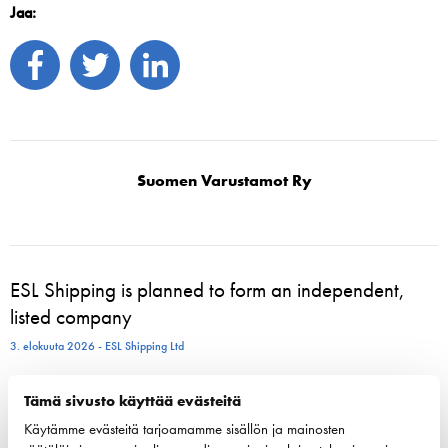
Jaa:
Suomen Varustamot Ry
ESL Shipping is planned to form an independent,
listed company
3. elokuuta 2026 - ESL Shipping Ltd
Tallinkin Victoria I siirtyy uudelle laituripaikalle
Tämä sivusto käyttää evästeitä
5.8.2026
Käytämme evästeitä tarjoamamme sisällön ja mainosten