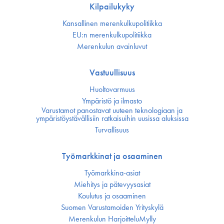
Kilpailukyky
Kansallinen merenkulku­politiikka
EU:n merenkulku­politiikka
Merenkulun avainluvut
Vastuullisuus
Huoltovarmuus
Ympäristö ja ilmasto
Varustamot panostavat uuteen teknologiaan ja
ympäristöystävällisiin ratkaisuihin uusissa aluksissa
Turvallisuus
Työmarkkinat ja osaaminen
Työmarkkina-asiat
Miehitys ja pätevyys­asiat
Koulutus ja osaaminen
Suomen Varustamoiden Yrityskylä
Merenkulun HarjoitteluMylly