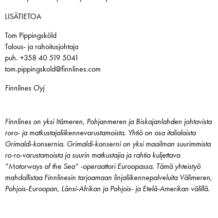
LISÄTIETOA
Tom Pippingsköld
Talous- ja rahoitusjohtaja
puh. +358 40 519 5041
tom.pippingskold@finnlines.com
Finnlines Oyj
Finnlines on yksi Itämeren, Pohjanmeren ja Biskajanlahden johtavista
roro- ja matkustajaliikennevarustamoista. Yhtiö on osa italialaista
Grimaldi-konsernia. Grimaldi-konserni on yksi maailman suurimmista
ro-ro-varustamoista ja suurin matkustajia ja rahtia kuljettava
”Motorways of the Sea” -operaattori Euroopassa. Tämä yhteistyö
mahdollistaa Finnlinesin tarjoamaan linjaliikennepalveluita Välimeren,
Pohjois-Euroopan, Länsi-Afrikan ja Pohjois- ja Etelä-Amerikan välillä.