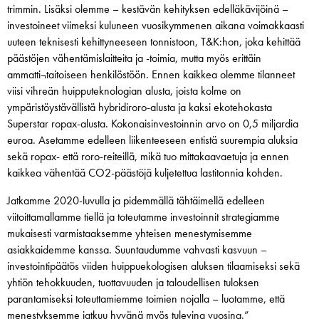
trimmin. Lisäksi olemme – kestävän kehityksen edelläkävijöinä –
investoineet viimeksi kuluneen vuosikymmenen aikana voimakkaasti
uuteen teknisesti kehittyneeseen tonnistoon, T&K:hon, joka kehittää
päästöjen vähentämislaitteita ja -toimia, mutta myös erittäin
ammatti¬taitoiseen henkilöstöön. Ennen kaikkea olemme tilanneet
viisi vihreän huipputeknologian alusta, joista kolme on
ympäristöystävällistä hybridiroro-alusta ja kaksi ekotehokasta
Superstar ropax-alusta. Kokonaisinvestoinnin arvo on 0,5 miljardia
euroa. Asetamme edelleen liikenteeseen entistä suurempia aluksia
sekä ropax- että roro-reiteillä, mikä tuo mittakaavaetuja ja ennen
kaikkea vähentää CO2-päästöjä kuljetettua lastitonnia kohden.
Jatkamme 2020-luvulla ja pidemmällä tähtäimellä edelleen
viitoittamallamme tiellä ja toteutamme investoinnit strategiamme
mukaisesti varmistaaksemme yhteisen menestymisemme
asiakkaidemme kanssa. Suuntaudumme vahvasti kasvuun –
investointipäätös viiden huippuekologisen aluksen tilaamiseksi sekä
yhtiön tehokkuuden, tuottavuuden ja taloudellisen tuloksen
parantamiseksi toteuttamiemme toimien nojalla – luotamme, että
menestyksemme jatkuu hyvänä myös tulevina vuosina.”