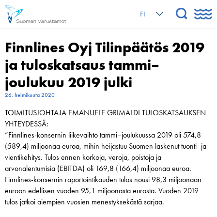
FI
Finnlines Oyj Tilinpäätös 2019
ja tuloskatsaus tammi–
joulukuu 2019 julki
26. helmikuuta 2020
TOIMITUSJOHTAJA EMANUELE GRIMALDI TULOSKATSAUKSEN
YHTEYDESSÄ:
”Finnlines-konsernin liikevaihto tammi–joulukuussa 2019 oli 574,8
(589,4) miljoonaa euroa, mihin heijastuu Suomen laskenut tuonti- ja
vientikehitys. Tulos ennen korkoja, veroja, poistoja ja
arvonalentumisia (EBITDA) oli 169,8 (166,4) miljoonaa euroa.
Finnlines-konsernin raportointikauden tulos nousi 98,3 miljoonaan
euroon edellisen vuoden 95,1 miljoonasta eurosta. Vuoden 2019
tulos jatkoi aiempien vuosien menestyksekästä sarjaa.