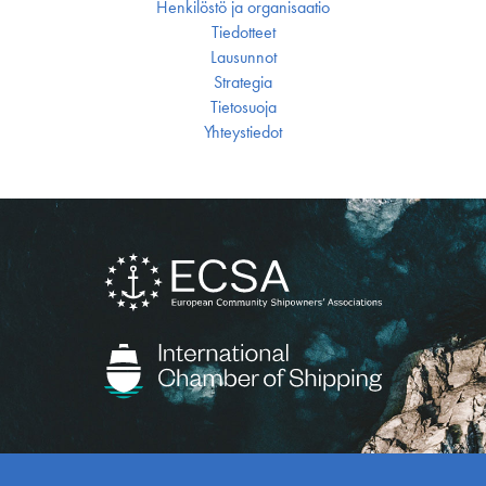
Henkilöstö ja organisaatio
Tiedotteet
Lausunnot
Strategia
Tietosuoja
Yhteystiedot