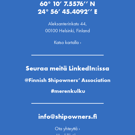
60° 10’ 7.5576’’ N
24° 56’ 45.4092’’ E
Aleksanterinkatu 44,
00100 Helsinki, Finland
Katso kartalla ›
Seuraa meitä LinkedIn:issa
@Finnish Shipowners’ Association
#merenkulku
info@shipowners.fi
Ota yhteyttä ›