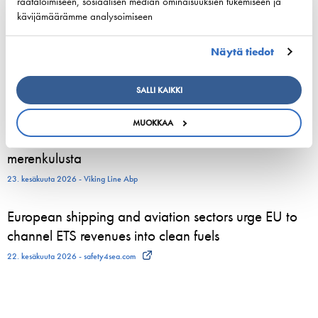
räätälöimiseen, sosiaalisen median ominaisuuksien tukemiseen ja
3. elokuuta 2026 - Tallink Silja Oy
kävijämäärämme analysoimiseen
Pohjoismaiset varustamoedustajat kokoontuvat
Näytä tiedot
Helsinkiin vahvistamaan meriliikenteen resilienssiä
24. kesäkuuta 2026 - Suomen Varustamot Ry
SALLI KAIKKI
800 kesätyöntekijää aloittelee parhaillaan Viking
MUOKKAA
Linen laivoilla – moni heistä löytää uran
merenkulusta
23. kesäkuuta 2026 - Viking Line Abp
European shipping and aviation sectors urge EU to
channel ETS revenues into clean fuels
22. kesäkuuta 2026 - safety4sea.com