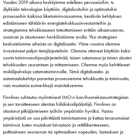
Vuoden 2019 aikana keskityimme edelleen perusasioihin, ts.
älykkään teknologian käyttöön, digitalisoituihin ja optimoituihin
prosesseihin kaikissa liiketoiminnoissamme, kestävän kehityksen
edistämiseen tähtääviin energiatehokkuusinvestointeihin ja
strategiamme tehokkaaseen toteuttamiseen erittäin aikaansaavan,
osaavan ja sitoutuneen henkilöstömme avulla. Yksi strategisen
keskustelumme aiheista on digitalisaatio. Viime vuosina olemme
investoineet paljon tietojärjestelmiin. Olemme ottaneet käyttöön kaksi
suurta toiminnanohjausjärjestelmää, toisen satamassa ja toisen alusten
tehokkuuden seurantaan ja mittaamiseen. Olemme myös kehittäneet
mobiilipalveluja satamatoiminnoille. Tämä digitalisaatio- ja
automaatiokehitys parantaa prosessiemme tehokkuutta ja toimivuutta,
vain muutamia esimerkkejä mainitaksemme.
Finnlines suhtautuu myönteisesti IMO:n kasvihuonekaasustrategiaan
ja sen tavoitteeseen alentaa hiilidioksidipäästöjä. Finnlines on
sitoutunut pitkäjänteiseen työhön ympäristön hyväksi. Vastuu
ympäristöstä on osa päivittäistä toimintaamme ja kattaa tavanomaiset
toiminnot, kuten muutokset laivastoon ja reittiliikenteeseen,
polttoaineen seurannan tai optimaalisen nopeuden, lastauksen ja