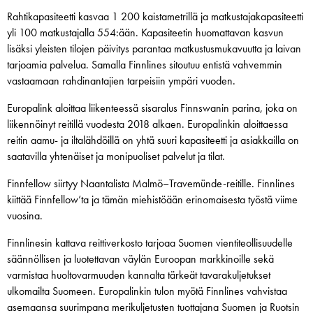
Rahtikapasiteetti kasvaa 1 200 kaistametrillä ja matkustajakapasiteetti
yli 100 matkustajalla 554:ään. Kapasiteetin huomattavan kasvun
lisäksi yleisten tilojen päivitys parantaa matkustusmukavuutta ja laivan
tarjoamia palvelua. Samalla Finnlines sitoutuu entistä vahvemmin
vastaamaan rahdinantajien tarpeisiin ympäri vuoden.
Europalink aloittaa liikenteessä sisaralus Finnswanin parina, joka on
liikennöinyt reitillä vuodesta 2018 alkaen. Europalinkin aloittaessa
reitin aamu- ja iltalähdöillä on yhtä suuri kapasiteetti ja asiakkailla on
saatavilla yhtenäiset ja monipuoliset palvelut ja tilat.
Finnfellow siirtyy Naantalista Malmö–Travemünde-reitille. Finnlines
kiittää Finnfellow’ta ja tämän miehistöään erinomaisesta työstä viime
vuosina.
Finnlinesin kattava reittiverkosto tarjoaa Suomen vientiteollisuudelle
säännöllisen ja luotettavan väylän Euroopan markkinoille sekä
varmistaa huoltovarmuuden kannalta tärkeät tavarakuljetukset
ulkomailta Suomeen. Europalinkin tulon myötä Finnlines vahvistaa
asemaansa suurimpana merikuljetusten tuottajana Suomen ja Ruotsin