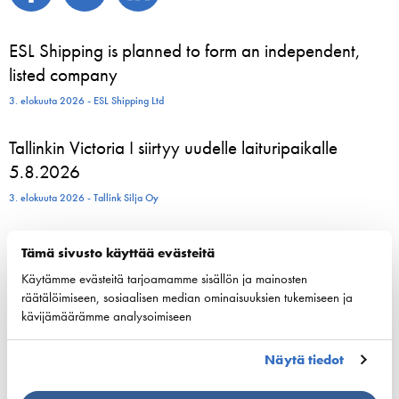
ESL Shipping is planned to form an independent,
listed company
3. elokuuta 2026 - ESL Shipping Ltd
Tallinkin Victoria I siirtyy uudelle laituripaikalle
5.8.2026
3. elokuuta 2026 - Tallink Silja Oy
Pohjoismaiset varustamoedustajat kokoontuvat
Tämä sivusto käyttää evästeitä
Helsinkiin vahvistamaan meriliikenteen resilienssiä
Käytämme evästeitä tarjoamamme sisällön ja mainosten
24. kesäkuuta 2026 - Suomen Varustamot Ry
räätälöimiseen, sosiaalisen median ominaisuuksien tukemiseen ja
kävijämäärämme analysoimiseen
800 kesätyöntekijää aloittelee parhaillaan Viking
Näytä tiedot
Linen laivoilla – moni heistä löytää uran
merenkulusta