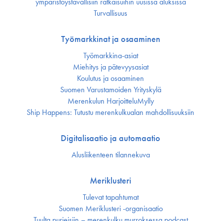
ympäristöystävällisiin ratkaisuihin uusissa aluksissa
Turvallisuus
Työmarkkinat ja osaaminen
Työmarkkina-asiat
Miehitys ja pätevyys­asiat
Koulutus ja osaaminen
Suomen Varustamoiden Yrityskylä
Merenkulun HarjoitteluMylly
Ship Happens: Tutustu merenkulkualan mahdollisuuksiin
Digitalisaatio ja automaatio
Alusliikenteen tilannekuva
Meriklusteri
Tulevat tapahtumat
Suomen Meriklusteri -organisaatio
Tuulta purjeisiin – merenkulku murroksessa podcast