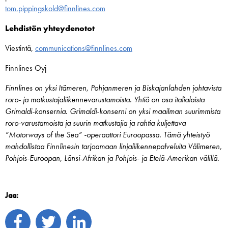
tom.pippingskold@finnlines.com
Lehdistön yhteydenotot
Viestintä,
communications@finnlines.com
Finnlines Oyj
Finnlines on yksi Itämeren, Pohjanmeren ja Biskajanlahden johtavista
roro- ja matkustaja­liikenne­varustamoista. Yhtiö on osa italialaista
Grimaldi-konsernia. Grimaldi-konserni on yksi maailman suurimmista
roro-varustamoista ja suurin matkustajia ja rahtia kuljettava
”Motorways of the Sea” -operaattori Euroopassa. Tämä yhteistyö
mahdollistaa Finnlinesin tarjoamaan linjaliikennepalveluita Välimeren,
Pohjois-Euroopan, Länsi-Afrikan ja Pohjois- ja Etelä-Amerikan välillä.
Jaa: