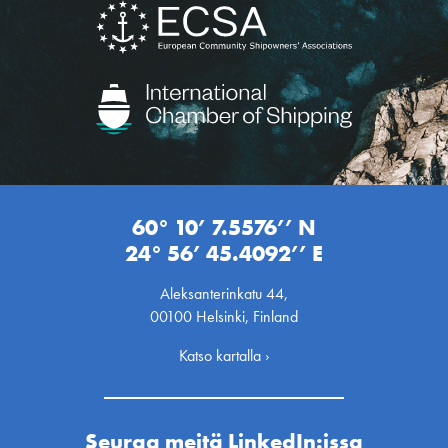
60° 10’ 7.5576’’ N
24° 56’ 45.4092’’ E
Aleksanterinkatu 44,
00100 Helsinki, Finland
Katso kartalla ›
Seuraa meitä LinkedIn:issa