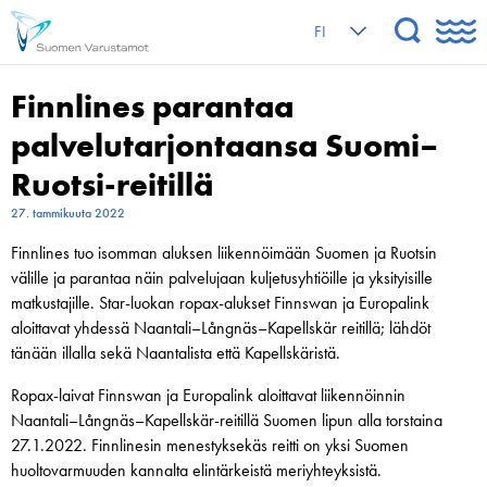
FI
Finnlines parantaa
palvelutarjontaansa Suomi–
Ruotsi-reitillä
27. tammikuuta 2022
Finnlines tuo isomman aluksen liikennöimään Suomen ja Ruotsin
välille ja parantaa näin palvelujaan kuljetusyhtiöille ja yksityisille
matkustajille. Star-luokan ropax-alukset Finnswan ja Europalink
aloittavat yhdessä Naantali–Långnäs–Kapellskär reitillä; lähdöt
tänään illalla sekä Naantalista että Kapellskäristä.
Ropax-laivat Finnswan ja Europalink aloittavat liikennöinnin
Naantali–Långnäs–Kapellskär-reitillä Suomen lipun alla torstaina
27.1.2022. Finnlinesin menestyksekäs reitti on yksi Suomen
huoltovarmuuden kannalta elintärkeistä meriyhteyksistä.