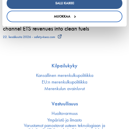
SALLI KAIKKI
23. kesäkuuta 2026 - Viking Line Abp
MUOKKAA
European shipping and aviation sectors urge EU to
channel ETS revenues into clean fuels
22. kesäkuuta 2026 - safety4sea.com
Kilpailukyky
Kansallinen merenkulku­politiikka
EU:n merenkulku­politiikka
Merenkulun avainluvut
Vastuullisuus
Huoltovarmuus
Ympäristö ja ilmasto
Varustamot panostavat uuteen teknologiaan ja