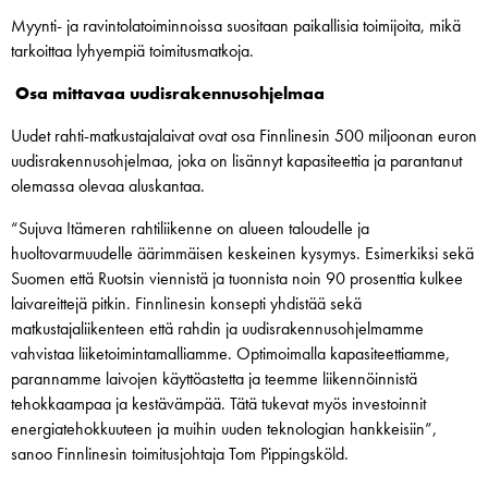
Myynti- ja ravintolatoiminnoissa suositaan paikallisia toimijoita, mikä
tarkoittaa lyhyempiä toimitusmatkoja.
Osa mittavaa uudisrakennusohjelmaa
Uudet rahti-matkustajalaivat ovat osa Finnlinesin 500 miljoonan euron
uudisrakennusohjelmaa, joka on lisännyt kapasiteettia ja parantanut
olemassa olevaa aluskantaa.
“Sujuva Itämeren rahtiliikenne on alueen taloudelle ja
huoltovarmuudelle äärimmäisen keskeinen kysymys. Esimerkiksi sekä
Suomen että Ruotsin viennistä ja tuonnista noin 90 prosenttia kulkee
laivareittejä pitkin. Finnlinesin konsepti yhdistää sekä
matkustajaliikenteen että rahdin ja uudisrakennusohjelmamme
vahvistaa liiketoimintamalliamme. Optimoimalla kapasiteettiamme,
parannamme laivojen käyttöastetta ja teemme liikennöinnistä
tehokkaampaa ja kestävämpää. Tätä tukevat myös investoinnit
energiatehokkuuteen ja muihin uuden teknologian hankkeisiin”,
sanoo Finnlinesin toimitusjohtaja Tom Pippingsköld.