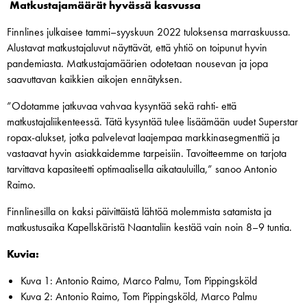
Matkustajamäärät hyvässä kasvussa
Finnlines julkaisee tammi–syyskuun 2022 tuloksensa marraskuussa.
Alustavat matkustajaluvut näyttävät, että yhtiö on toipunut hyvin
pandemiasta. Matkustajamäärien odotetaan nousevan ja jopa
saavuttavan kaikkien aikojen ennätyksen.
”Odotamme jatkuvaa vahvaa kysyntää sekä rahti- että
matkustajaliikenteessä. Tätä kysyntää tulee lisäämään uudet Superstar
ropax-alukset, jotka palvelevat laajempaa markkinasegmenttiä ja
vastaavat hyvin asiakkaidemme tarpeisiin. Tavoitteemme on tarjota
tarvittava kapasiteetti optimaalisella aikatauluilla,” sanoo Antonio
Raimo.
Finnlinesilla on kaksi päivittäistä lähtöä molemmista satamista ja
matkustusaika Kapellskäristä Naantaliin kestää vain noin 8–9 tuntia.
Kuvia:
Kuva 1: Antonio Raimo, Marco Palmu, Tom Pippingsköld
Kuva 2: Antonio Raimo, Tom Pippingsköld, Marco Palmu