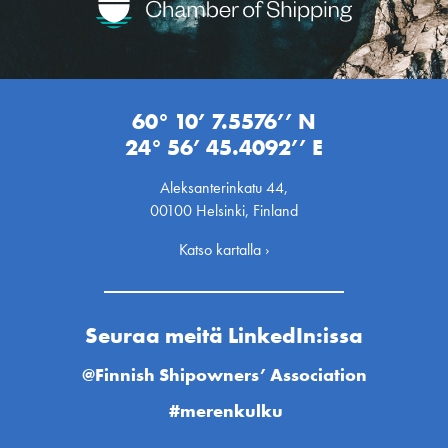
60° 10’ 7.5576’’ N
24° 56’ 45.4092’’ E
Aleksanterinkatu 44,
00100 Helsinki, Finland
Katso kartalla ›
Seuraa meitä LinkedIn:issa
@Finnish Shipowners’ Association
#merenkulku