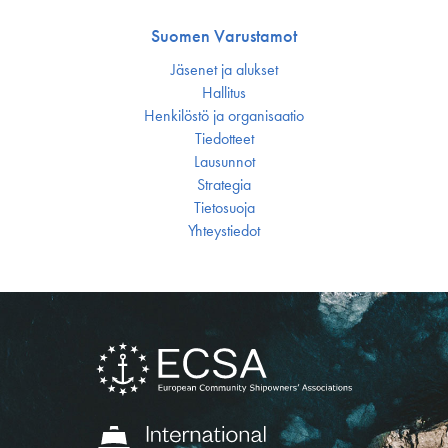
Suomen Varustamot
Jäsenet ja alukset
Hallitus
Henkilöstö ja organisaatio
Tiedotteet
Lausunnot
Strategia
Tietosuoja
Yhteystiedot