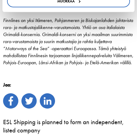
MUOKKAA
Finnlines Oyj
Finnlines on yksi Itämeren, Pohjanmeren ja Biskajanlahden johtavista
roro- ja matkustajaliikenne-varustamoista. Yhtiö on osa italialaista
Grimaldi-konsernia. Grimaldi-konserni on yksi maailman suurimmista
roro-varustamoista ja suurin matkustajia ja rahtia kuljettava
”Motorways of the Sea” -operaattori Euroopassa. Tämä yhteistyö
mahdollistaa Finnlinesin tarjoamaan linjaliikennepalveluita Välimeren,
Pohjois-Euroopan, Länsi-Afrikan ja Pohjois- ja Etelä-Amerikan välillä.
Jaa:
ESL Shipping is planned to form an independent,
listed company