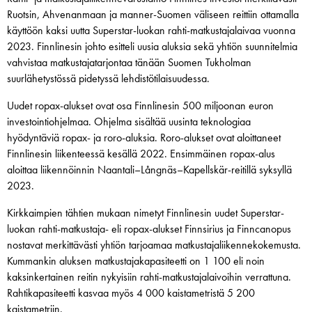
Ruotsin, Ahvenanmaan ja manner-Suomen väliseen reittiin ottamalla
käyttöön kaksi uutta Superstar-luokan rahti-matkustajalaivaa vuonna
2023. Finnlinesin johto esitteli uusia aluksia sekä yhtiön suunnitelmia
vahvistaa matkustajatarjontaa tänään Suomen Tukholman
suurlähetystössä pidetyssä lehdistötilaisuudessa.
Uudet ropax-alukset ovat osa Finnlinesin 500 miljoonan euron
investointiohjelmaa. Ohjelma sisältää uusinta teknologiaa
hyödyntäviä ropax- ja roro-aluksia. Roro-alukset ovat aloittaneet
Finnlinesin liikenteessä kesällä 2022. Ensimmäinen ropax-alus
aloittaa liikennöinnin Naantali–Långnäs–Kapellskär-reitillä syksyllä
2023.
Kirkkaimpien tähtien mukaan nimetyt Finnlinesin uudet Superstar-
luokan rahti-matkustaja- eli ropax-alukset Finnsirius ja Finncanopus
nostavat merkittävästi yhtiön tarjoamaa matkustajaliikennekokemusta.
Kummankin aluksen matkustajakapasiteetti on 1 100 eli noin
kaksinkertainen reitin nykyisiin rahti-matkustajalaivoihin verrattuna.
Rahtikapasiteetti kasvaa myös 4 000 kaistametristä 5 200
kaistametriin.