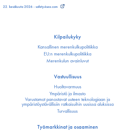
22. kesäkuuta 2026 - safety4sea.com
Kilpailukyky
Kansallinen merenkulku­politiikka
EU:n merenkulku­politiikka
Merenkulun avainluvut
Vastuullisuus
Huoltovarmuus
Ympäristö ja ilmasto
Varustamot panostavat uuteen teknologiaan ja
ympäristöystävällisiin ratkaisuihin uusissa aluksissa
Turvallisuus
Työmarkkinat ja osaaminen