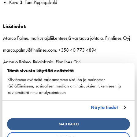
Kuva 3: Tom Pippingsköld
Lisätiedot:
Marco Palmu, matkustajaliikenteestä vastaava johtaja, Finnlines Oyj
marco.palmu@finnlines.com, +358 40 773 4894
Antonio Raimo, linjajohtaja, Finnlines Oyj
Tämä sivusto käyttää evästeitä
antonio.raimo@finnlines.com, +46 707250380
Käytämme evästeitä tarjoamamme sisällön ja mainosten
Tom Pippingsköld, toimitusjohtaja, Finnlines Oyj
räätälöimiseen, sosiaalisen median ominaisuuksien tukemiseen ja
kävijämäärämme analysoimiseen
tom.pippingskold@finnlines.com, +358 40 519 5041
Näytä tiedot
Kuvapyynnöt ja muut tiedustelut:
communications@finnlines.com
SALLI KAIKKI