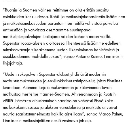
”Ruotsin ja Suomen välinen reittimme on ollut erittäin suosittu
asiakkaiden keskuudessa. Rahti- ja matkustajakapasiteetin lisääminen
ja matkustusmukavuuden parantaminen reitillä vahvistaa palvelua
entisestään ja vahvistaa asemaamme suurimpana
merikuljetuspalvelujen tuottajana näiden kahden maan välillä.
Superstar ropax-alusten aloittaessa liikenteessä lisäämme edelleen
mittakaavaetuja tukeaksemme uuden liiketoiminnan kehittämistä ja
asiakkaidemme mahdollisuuksia”, sanoo Antonio Raimo, Finnlinesin
linjajohtaja.
“Uuden sukupolven Superstar-alukset yhdistävät modernin
matkustusmukavuuden ja ensiluokkaiset rahtipalvelut, joista Finnlines
tunnetaan. Aiomme tarjota mukavimman ja kätevimmän tavan
matkustaa meriteitse manner-Suomen, Ahvenanmaan ja Ruotsin
välillä. Itämeren ainutlaatuinen saaristo on vahvasti läsnä koko
matkakokemuksessa ja aluksen varustelussa ja matkustajat voivat
nauttia saaristotunnelmasta kaikilla aisteillaan”, sanoo Marco Palmu,
Finnlinesin matkustajaliikenteestä vastaava johtaja.