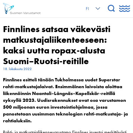
FI
Finnlines satsaa väkevästi
matkustajaliikenteeseen:
kaksi uutta ropax-alusta
Suomi–Ruotsi-reitille
18. lokakuuta 2022
Finnlines esitteli tänään Tukholmassa uudet Superstar
rahti-matkustajalaivat. Ensimmäinen laivoista aloittaa
liikennöinnin Naantali–Långnäs–Kapellskär-reitillä
syksyllä 2023. Uudisrakennukset ovat osa varustamon
500 miljoonan euron investointiohjelmaa, jossa
panostetaan uusimman teknologian rahti-matkustaja- ja
rahtialuksiin.
Rahti- ja matkustajaliikennevarustamo Finnlines investoi merkittävästi