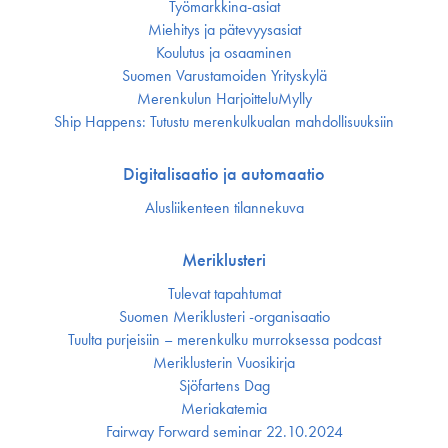
Työmarkkina-asiat
Miehitys ja pätevyys­asiat
Koulutus ja osaaminen
Suomen Varustamoiden Yrityskylä
Merenkulun HarjoitteluMylly
Ship Happens: Tutustu merenkulkualan mahdollisuuksiin
Digitalisaatio ja automaatio
Alusliikenteen tilannekuva
Meriklusteri
Tulevat tapahtumat
Suomen Meriklusteri -organisaatio
Tuulta purjeisiin – merenkulku murroksessa podcast
Meriklusterin Vuosikirja
Sjöfartens Dag
Meriakatemia
Fairway Forward seminar 22.10.2024