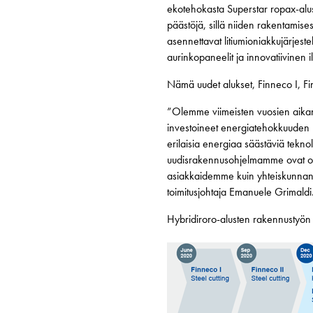
ekotehokasta Superstar ropax-alu
päästöjä, sillä niiden rakentamis
asennettavat litiumioniakkujärjest
aurinkopaneelit ja innovatiivinen 
Nämä uudet alukset, Finneco I, Fin
”Olemme viimeisten vuosien aikan
investoineet energiatehokkuuden 
erilaisia energiaa säästäviä tekn
uudisrakennusohjelmamme ovat osa
asiakkaidemme kuin yhteiskunnanki
toimitusjohtaja Emanuele Grimaldi
Hybridiroro-alusten rakennustyön