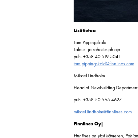
Lisätietoa
Tom Pippingsköld
Talous- ja rahoitusjohtaja
puh. +358 40 519 5041
tom.pippingskold@finnlines.com
Mikael Lindholm
Head of Newbuilding Departmen
puh. +358 50 565 4627
mikael.lindholm@finnlines.com
Finnlines Oyj
Finnlines on yksi Itämeren, Pohjan