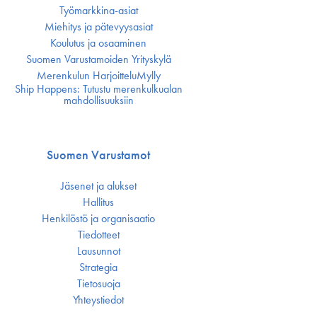
Työmarkkina-asiat
Miehitys ja pätevyys­asiat
Koulutus ja osaaminen
Suomen Varustamoiden Yrityskylä
Merenkulun HarjoitteluMylly
Ship Happens: Tutustu merenkulkualan
mahdollisuuksiin
Suomen Varustamot
Jäsenet ja alukset
Hallitus
Henkilöstö ja organisaatio
Tiedotteet
Lausunnot
Strategia
Tietosuoja
Yhteystiedot