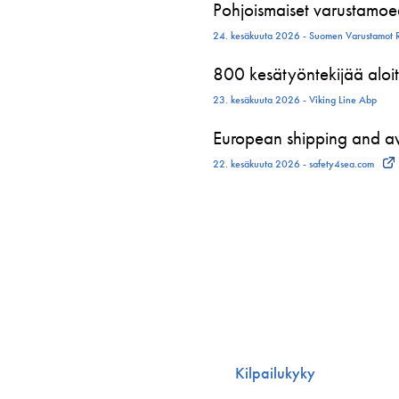
Pohjoismaiset varustamoed
24. kesäkuuta 2026 - Suomen Varustamot 
800 kesätyöntekijää aloit
23. kesäkuuta 2026 - Viking Line Abp
European shipping and avi
22. kesäkuuta 2026 - safety4sea.com
Kilpailukyky