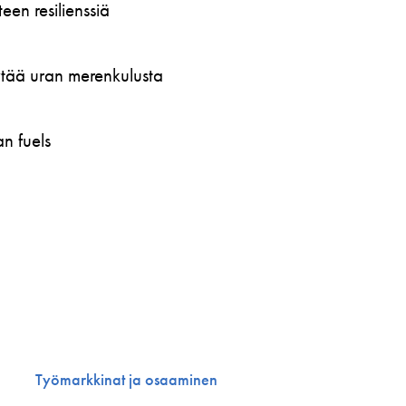
en resilienssiä
öytää uran merenkulusta
n fuels
Työmarkkinat ja osaaminen