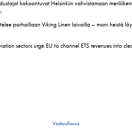
ustajat kokoontuvat Helsinkiin vahvistamaan meriliikente
Ry
telee parhaillaan Viking Linen laivoilla – moni heistä l
ation sectors urge EU to channel ETS revenues into clea
Vastuullisuus