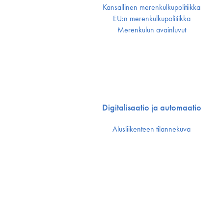
Kansallinen merenkulku­politiikka
EU:n merenkulku­politiikka
Merenkulun avainluvut
Digitalisaatio ja automaatio
Alusliikenteen tilannekuva