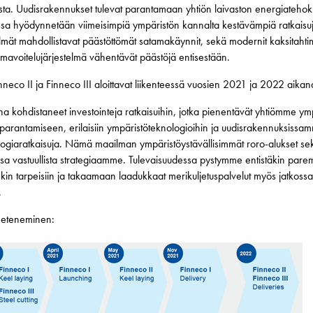
sta. Uudisrakennukset tulevat parantamaan yhtiön laivaston energiateh
essa hyödynnetään viimeisimpiä ympäristön kannalta kestävämpiä ratkaisuja
elmät mahdollistavat päästöttömät satamakäynnit, sekä modernit kaksitahti
ilmavoitelujärjestelmä vähentävät päästöjä entisestään.
neco II ja Finneco III aloittavat liikenteessä vuosien 2021 ja 2022 aikan
a kohdistaneet investointeja ratkaisuihin, jotka pienentävät yhtiömme y
parantamiseen, erilaisiin ympäristöteknologioihin ja uudisrakennuksiss
ologiaratkaisuja. Nämä maailman ympäristöystävällisimmät roro-alukset s
 vastuullista strategiaamme. Tulevaisuudessa pystymme entistäkin par
n tarpeisiin ja takaamaan laadukkaat merikuljetuspalvelut myös jatkossa
.
 eteneminen: