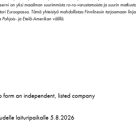
rni on yksi maailman suurimmista ro-ro-varustamoista ja suurin matkustaji
ri Euroopassa. Tämä yhteistyö mahdollistaa Finnlinesin tarjoamaan linjal
 Pohjois- ja Etelä-Amerikan välillä.
to form an independent, listed company
 uudelle laituripaikalle 5.8.2026