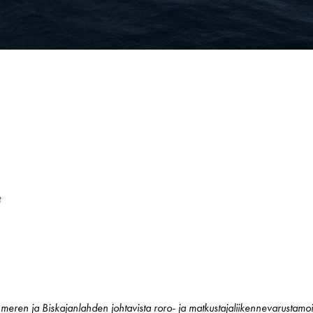
t
meren ja Biskajanlahden johtavista roro- ja matkustajaliikennevarustamoist