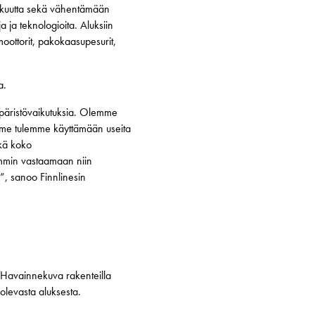
okkuutta sekä vähentämään
 ja teknologioita. Aluksiin
moottorit, pakokaasupesurit,
a.
mpäristövaikutuksia. Olemme
amme tulemme käyttämään useita
ekä koko
emmin vastaamaan niin
”, sanoo Finnlinesin
Havainnekuva rakenteilla
olevasta aluksesta.