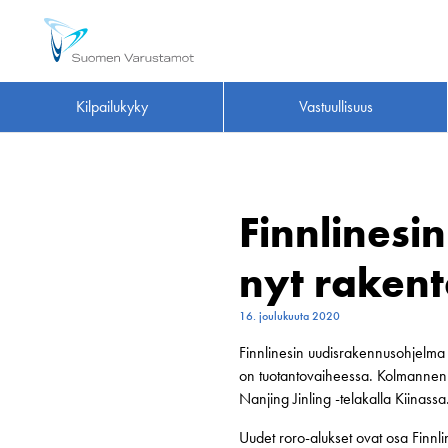
Kilpailukyky
Vastuullisuus
Finnlinesi
nyt rakent
16. joulukuuta 2020
Finnlinesin uudisrakennusohjelma o
on tuotantovaiheessa. Kolmannen 
Nanjing Jinling -telakalla Kiinas
Uudet roro-alukset ovat osa Finnl