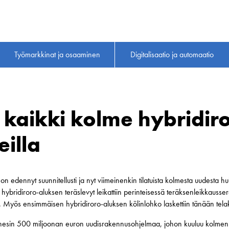
Työmarkkinat ja osaaminen
Digitalisaatio ja automaatio
n kaikki kolme hybridir
eilla
n edennyt suunnitellusti ja nyt viimeinenkin tilatuista kolmesta uudesta h
hybridiroro-aluksen teräslevyt leikattiin perinteisessä teräksenleikkau
sa. Myös ensimmäisen hybridiroro-aluksen kölinlohko laskettiin tänään te
inesin 500 miljoonan euron uudisrakennusohjelmaa, johon kuuluu kolmen h