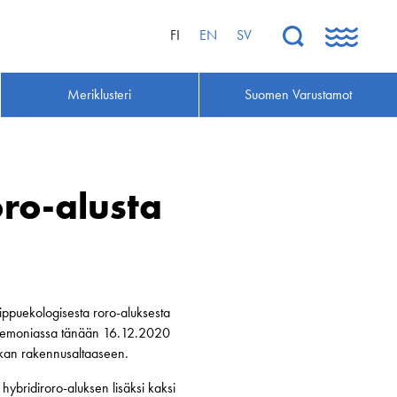
FI
EN
SV
Meriklusteri
Suomen Varustamot
oro-alusta
uippuekologisesta roro-aluksesta
sseremoniassa tänään 16.12.2020
lakan rakennusaltaaseen.
ybridiroro-aluksen lisäksi kaksi