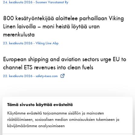
24. kesäkuuta 2026 - Suomen Varustamot Ry
800 kesätyöntekijää aloittelee parhaillaan Viking
Linen laivoilla – moni heistä löytää uran
merenkulusta
23. kesäkuuta 2026 - Viking Line Abp
European shipping and aviation sectors urge EU to
channel ETS revenues into clean fuels
22. kesäkuuta 2026 - safety4sea.com
Tämä sivusto käyttää evästeitä
Kilpailukyky
Käytämme evästeitä tarjoamamme sisällön ja mainosten
Kansallinen merenkulku­politiikka
räätälöimiseen, sosiaalisen median ominaisuuksien tukemiseen ja
EU:n merenkulku­politiikka
kävijämäärämme analysoimiseen
Merenkulun avainluvut