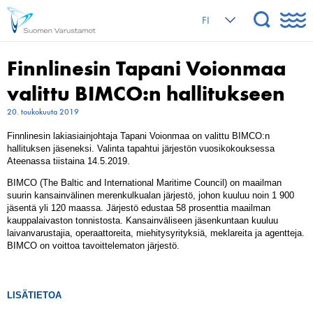
FI
Finnlinesin Tapani Voionmaa
valittu BIMCO:n hallitukseen
20. toukokuuta 2019
Finnlinesin lakiasiainjohtaja Tapani Voionmaa on valittu BIMCO:n
hallituksen jäseneksi. Valinta tapahtui järjestön vuosikokouksessa
Ateenassa tiistaina 14.5.2019.
BIMCO (The Baltic and International Maritime Council) on
maailman
suurin kansainvälinen merenkulkualan järjestö, johon kuuluu noin 1 900
jäsentä yli 120 maassa. Järjestö edustaa 58 prosenttia maailman
kauppalaivaston tonnistosta. Kansainväliseen jäsenkuntaan kuuluu
laivanvarustajia, operaattoreita, miehitysyrityksiä, meklareita ja agentteja.
BIMCO on voittoa tavoittelematon järjestö.
LISÄTIETOA