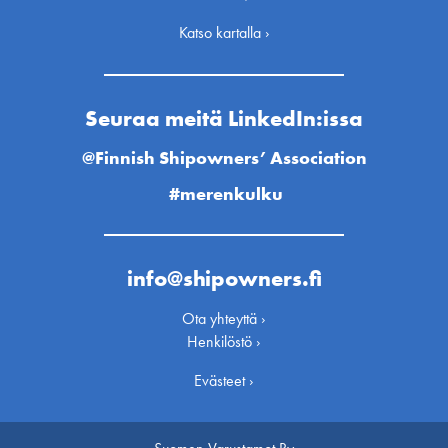
Katso kartalla ›
Seuraa meitä LinkedIn:issa
@Finnish Shipowners’ Association
#merenkulku
info@shipowners.fi
Ota yhteyttä ›
Henkilöstö ›
Evästeet ›