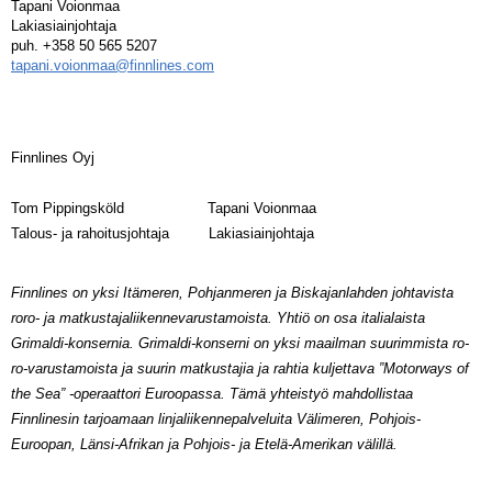
Tapani Voionmaa
Lakiasiainjohtaja
puh. +358 50 565 5207
tapani.voionmaa@finnlines.com
Finnlines Oyj
Tom Pippingsköld Tapani Voionmaa
Talous- ja rahoitusjohtaja Lakiasiainjohtaja
Finnlines on yksi Itämeren, Pohjanmeren ja Biskajanlahden johtavista
roro- ja matkustajaliikennevarustamoista. Yhtiö on osa italialaista
Grimaldi-konsernia. Grimaldi-konserni on yksi maailman suurimmista ro-
ro-varustamoista ja suurin matkustajia ja rahtia kuljettava ”Motorways of
the Sea” -operaattori Euroopassa. Tämä yhteistyö mahdollistaa
Finnlinesin tarjoamaan linjaliikennepalveluita Välimeren, Pohjois-
Euroopan, Länsi-Afrikan ja Pohjois- ja Etelä-Amerikan välillä.