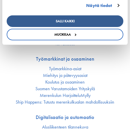
Näytä tiedot
Vastuullisuus
Huoltovarmuus
SALLI KAIKKI
Ympäristö ja ilmasto
Varustamot panostavat uuteen teknologiaan ja
MUOKKAA
ympäristöystävällisiin ratkaisuihin uusissa aluksissa
Turvallisuus
Työmarkkinat ja osaaminen
Työmarkkina-asiat
Miehitys ja pätevyys­asiat
Koulutus ja osaaminen
Suomen Varustamoiden Yrityskylä
Merenkulun HarjoitteluMylly
Ship Happens: Tutustu merenkulkualan mahdollisuuksiin
Digitalisaatio ja automaatio
Alusliikenteen tilannekuva