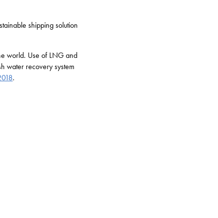
stainable shipping solution
 the world. Use of LNG and
ash water recovery system
 2018
.