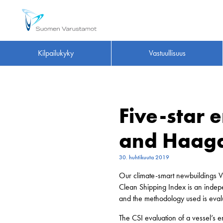
Kilpailukyky
Vastuullisuus
Five-star 
and Haag
30. huhtikuuta 2019
Our climate-smart newbuildings Vi
Clean Shipping Index is an indepe
and the methodology used is eval
The CSI evaluation of a vessel’s 