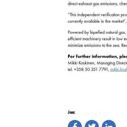
direct exhaust gas emissions, ch
”This independent verification pro
currently available in the marke
Powered by liquefied natural gas,
efficient machinery result in low
minimize emissions to the sea. R
For further information, ple
Mikki Koskinen, Managing Directo
tel. +358 50 351 7791,
mikki.ko
Jaa: