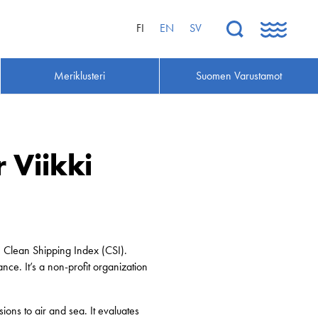
FI
EN
SV
Meriklusteri
Suomen Varustamot
 Viikki
m Clean Shipping Index (CSI).
ce. It’s a non-profit organization
ons to air and sea. It evaluates