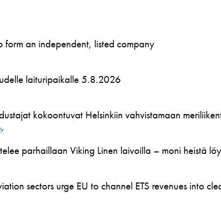
to form an independent, listed company
 uudelle laituripaikalle 5.8.2026
ustajat kokoontuvat Helsinkiin vahvistamaan meriliikente
Ry
telee parhaillaan Viking Linen laivoilla – moni heistä l
ation sectors urge EU to channel ETS revenues into clea