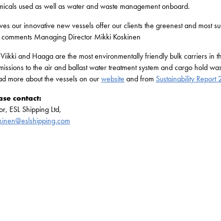
emicals used as well as water and waste management onboard.
ves our innovative new vessels offer our clients the greenest and most su
t”, comments Managing Director Mikki Koskinen
 Viikki and Haaga are the most environmentally friendly bulk carriers in
 emissions to the air and ballast water treatment system and cargo hold w
ead more about the vessels on our
website
and from
Sustainability Report
ase contact:
r, ESL Shipping Ltd,
skinen@eslshipping.com