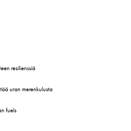
en resilienssiä
öytää uran merenkulusta
n fuels