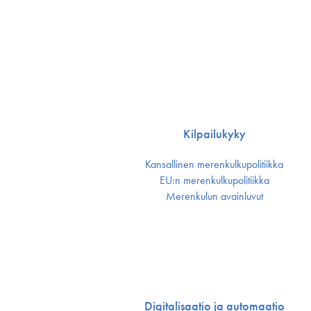
Kilpailukyky
Kansallinen merenkulku­politiikka
EU:n merenkulku­politiikka
Merenkulun avainluvut
Digitalisaatio ja automaatio