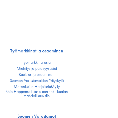
Työmarkkinat ja osaaminen
Työmarkkina-asiat
Miehitys ja pätevyys­asiat
Koulutus ja osaaminen
Suomen Varustamoiden Yrityskylä
Merenkulun HarjoitteluMylly
Ship Happens: Tutustu merenkulkualan
mahdollisuuksiin
Suomen Varustamot