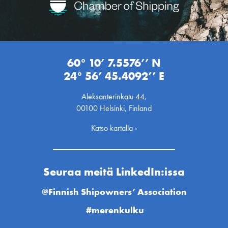
60° 10’ 7.5576’’ N
24° 56’ 45.4092’’ E
Aleksanterinkatu 44,
00100 Helsinki, Finland
Katso kartalla ›
Seuraa meitä LinkedIn:issa
@Finnish Shipowners’ Association
#merenkulku