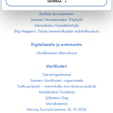
MUOKKAA
Työmarkkina-asiat
Miehitys ja pätevyys­asiat
Koulutus ja osaaminen
Suomen Varustamoiden Yrityskylä
Merenkulun HarjoitteluMylly
Ship Happens: Tutustu merenkulkualan mahdollisuuksiin
Digitalisaatio ja automaatio
Alusliikenteen tilannekuva
Meriklusteri
Tulevat tapahtumat
Suomen Meriklusteri -organisaatio
Tuulta purjeisiin – merenkulku murroksessa podcast
Meriklusterin Vuosikirja
Sjöfartens Dag
Meriakatemia
Fairway Forward seminar 22.10.2024