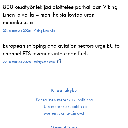
800 kesätyöntekijää aloittelee parhaillaan Viking
Linen laivoilla – moni heistä löytää uran
merenkulusta
23. kesäkuuta 2026 - Viking Line Abp
European shipping and aviation sectors urge EU to
channel ETS revenues into clean fuels
22. kesäkuuta 2026 - safety4sea.com
Kilpailukyky
Kansallinen merenkulku­politiikka
EU:n merenkulku­politiikka
Merenkulun avainluvut
Vastuullisuus