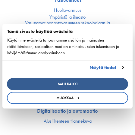
Huoltovarmuus
Ympäristö ja ilmasto
Varustamot panostavat uuteen teknologiaan ja
ympäristöystävällisiin ratkaisuihin uusissa aluksissa
Tämä sivusto käyttää evästeitä
Turvallisuus
Käytämme evästeitä tarjoamamme sisällön ja mainosten
räätälöimiseen, sosiaalisen median ominaisuuksien tukemiseen ja
Työmarkkinat ja osaaminen
kävijämäärämme analysoimiseen
Työmarkkina-asiat
Miehitys ja pätevyys­asiat
Näytä tiedot
Koulutus ja osaaminen
Suomen Varustamoiden Yrityskylä
SALLI KAIKKI
Merenkulun HarjoitteluMylly
Ship Happens: Tutustu merenkulkualan mahdollisuuksiin
MUOKKAA
Digitalisaatio ja automaatio
Alusliikenteen tilannekuva