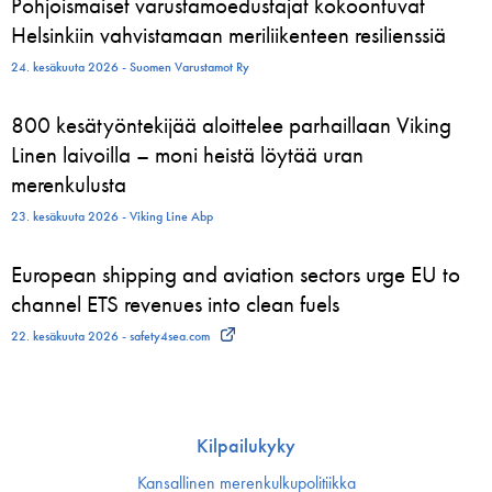
Pohjoismaiset varustamoedustajat kokoontuvat
Helsinkiin vahvistamaan meriliikenteen resilienssiä
24. kesäkuuta 2026 - Suomen Varustamot Ry
800 kesätyöntekijää aloittelee parhaillaan Viking
Linen laivoilla – moni heistä löytää uran
merenkulusta
23. kesäkuuta 2026 - Viking Line Abp
European shipping and aviation sectors urge EU to
channel ETS revenues into clean fuels
22. kesäkuuta 2026 - safety4sea.com
Kilpailukyky
Kansallinen merenkulku­politiikka