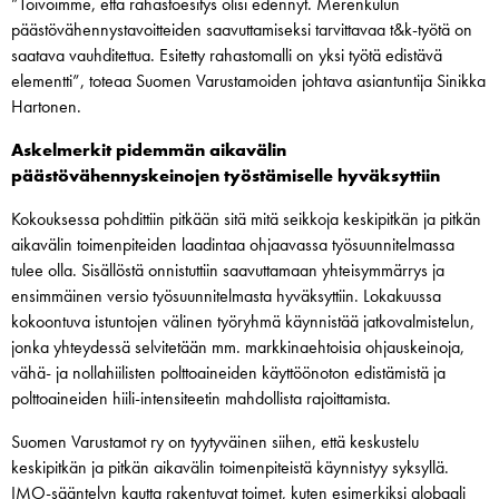
”Toivoimme, että rahastoesitys olisi edennyt. Merenkulun
päästövähennystavoitteiden saavuttamiseksi tarvittavaa t&k-työtä on
saatava vauhditettua. Esitetty rahastomalli on yksi työtä edistävä
elementti”, toteaa Suomen Varustamoiden johtava asiantuntija Sinikka
Hartonen.
Askelmerkit pidemmän aikavälin
päästövähennyskeinojen työstämiselle hyväksyttiin
Kokouksessa pohdittiin pitkään sitä mitä seikkoja keskipitkän ja pitkän
aikavälin toimenpiteiden laadintaa ohjaavassa työsuunnitelmassa
tulee olla. Sisällöstä onnistuttiin saavuttamaan yhteisymmärrys ja
ensimmäinen versio työsuunnitelmasta hyväksyttiin. Lokakuussa
kokoontuva istuntojen välinen työryhmä käynnistää jatkovalmistelun,
jonka yhteydessä selvitetään mm. markkinaehtoisia ohjauskeinoja,
vähä- ja nollahiilisten polttoaineiden käyttöönoton edistämistä ja
polttoaineiden hiili-intensiteetin mahdollista rajoittamista.
Suomen Varustamot ry on tyytyväinen siihen, että keskustelu
keskipitkän ja pitkän aikavälin toimenpiteistä käynnistyy syksyllä.
IMO-sääntelyn kautta rakentuvat toimet, kuten esimerkiksi globaali