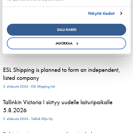
Mats Björkendahl
Erityisasiantuntija, Merenkulun ympäristöasiat ja alustekniikka
Näytä tiedot
Mats Björkendahl toimii merenkulun ympäristöasioiden ja
SALLI KAIKKI
alustekniikan erityisasiantuntijana. Puhelin: +358 400 665 228,
sähköposti: mats.bjorkendahl@shipowners.fi
MUOKKAA
ESL Shipping is planned to form an independent,
listed company
3. elokuuta 2026 - ESL Shipping Ltd
Tallinkin Victoria I siirtyy uudelle laituripaikalle
5.8.2026
3. elokuuta 2026 - Tallink Silja Oy