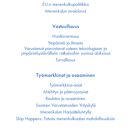
EU:n merenkulku­politiikka
Merenkulun avainluvut
Vastuullisuus
Huoltovarmuus
Ympäristö ja ilmasto
Varustamot panostavat uuteen teknologiaan ja
ympäristöystävällisiin ratkaisuihin uusissa aluksissa
Turvallisuus
Työmarkkinat ja osaaminen
Työmarkkina-asiat
Miehitys ja pätevyys­asiat
Koulutus ja osaaminen
Suomen Varustamoiden Yrityskylä
Merenkulun HarjoitteluMylly
Ship Happens: Tutustu merenkulkualan mahdollisuuksiin