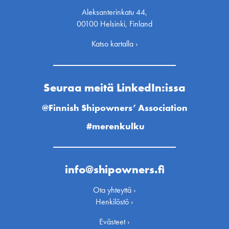
Aleksanterinkatu 44,
00100 Helsinki, Finland
Katso kartalla ›
Seuraa meitä LinkedIn:issa
@Finnish Shipowners’ Association
#merenkulku
info@shipowners.fi
Ota yhteyttä ›
Henkilöstö ›
Evästeet ›