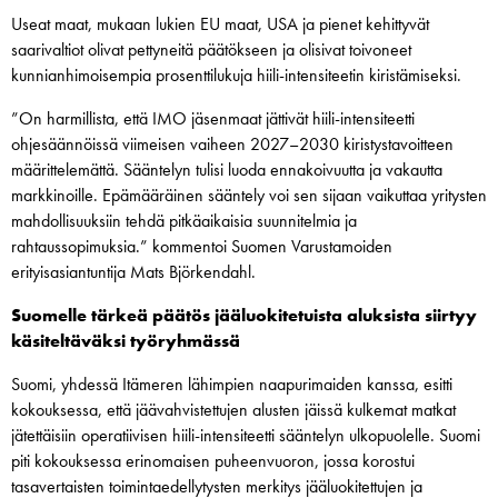
Useat maat, mukaan lukien EU maat, USA ja pienet kehittyvät
saarivaltiot olivat pettyneitä päätökseen ja olisivat toivoneet
kunnianhimoisempia prosenttilukuja hiili-intensiteetin kiristämiseksi.
”On harmillista, että IMO jäsenmaat jättivät hiili-intensiteetti
ohjesäännöissä viimeisen vaiheen 2027–2030 kiristystavoitteen
määrittelemättä. Sääntelyn tulisi luoda ennakoivuutta ja vakautta
markkinoille. Epämääräinen sääntely voi sen sijaan vaikuttaa yritysten
mahdollisuuksiin tehdä pitkäaikaisia suunnitelmia ja
rahtaussopimuksia.” kommentoi Suomen Varustamoiden
erityisasiantuntija Mats Björkendahl.
Suomelle tärkeä päätös jääluokitetuista aluksista siirtyy
käsiteltäväksi työryhmässä
Suomi, yhdessä Itämeren lähimpien naapurimaiden kanssa, esitti
kokouksessa, että jäävahvistettujen alusten jäissä kulkemat matkat
jätettäisiin operatiivisen hiili-intensiteetti sääntelyn ulkopuolelle. Suomi
piti kokouksessa erinomaisen puheenvuoron, jossa korostui
tasavertaisten toimintaedellytysten merkitys jääluokitettujen ja