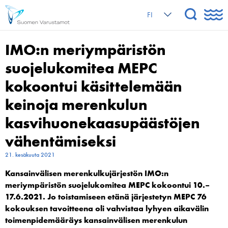
FI
IMO:n meriympäristön
suojelukomitea MEPC
kokoontui käsittelemään
keinoja merenkulun
kasvihuonekaasupäästöjen
vähentämiseksi
21. kesäkuuta 2021
Kansainvälisen merenkulkujärjestön IMO:n
meriympäristön suojelukomitea MEPC kokoontui 10.–
17.6.2021. Jo toistamiseen etänä järjestetyn MEPC 76
kokouksen tavoitteena oli vahvistaa lyhyen aikavälin
toimenpidemääräys kansainvälisen merenkulun