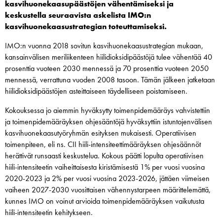
kasvihuonekaasupäästöjen vähentämiseksi ja
keskustella seuraavista askelista IMO:n
kasvihuonekaasustrategian toteuttamiseksi.
IMO:n vuonna 2018 sovitun kasvihuonekaasustrategian mukaan,
kansainvälisen meriliikenteen hiilidioksidipäästöjä tulee vähentää 40
prosenttia vuoteen 2030 mennessä ja 70 prosenttia vuoteen 2050
mennessä, verrattuna vuoden 2008 tasoon. Tämän jälkeen jatketaan
hiilidioksidipäästöjen asteittaiseen täydelliseen poistamiseen.
Kokouksessa jo aiemmin hyväksytty toimenpidemääräys vahvistettiin
ja toimenpidemääräyksen ohjesääntöjä hyväksyttiin istuntojenvälisen
kasvihuonekaasutyöryhmän esityksen mukaisesti. Operatiivisen
toimenpiteen, eli ns. CII hiili-intensiteettimääräyksen ohjesäännöt
herättivät runsaasti keskustelua. Kokous päätti lopulta operatiivisen
hiili-intensiteetin vaiheittaisesta kiristämisestä 1% per vuosi vuosina
2020-2023 ja 2% per vuosi vuosina 2023-2026, jättäen viimeisen
vaiheen 2027-2030 vuosittaisen vähennystarpeen määrittelemättä,
kunnes IMO on voinut arvioida toimenpidemääräyksen vaikutusta
hiili-intensiteetin kehitykseen.