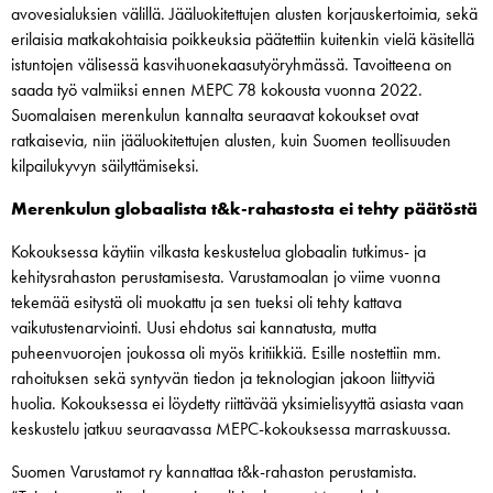
avovesialuksien välillä. Jääluokitettujen alusten korjauskertoimia, sekä
erilaisia matkakohtaisia poikkeuksia päätettiin kuitenkin vielä käsitellä
istuntojen välisessä kasvihuonekaasutyöryhmässä. Tavoitteena on
saada työ valmiiksi ennen MEPC 78 kokousta vuonna 2022.
Suomalaisen merenkulun kannalta seuraavat kokoukset ovat
ratkaisevia, niin jääluokitettujen alusten, kuin Suomen teollisuuden
kilpailukyvyn säilyttämiseksi.
Merenkulun globaalista t&k-rahastosta ei tehty päätöstä
Kokouksessa käytiin vilkasta keskustelua globaalin tutkimus- ja
kehitysrahaston perustamisesta. Varustamoalan jo viime vuonna
tekemää esitystä oli muokattu ja sen tueksi oli tehty kattava
vaikutustenarviointi. Uusi ehdotus sai kannatusta, mutta
puheenvuorojen joukossa oli myös kritiikkiä. Esille nostettiin mm.
rahoituksen sekä syntyvän tiedon ja teknologian jakoon liittyviä
huolia. Kokouksessa ei löydetty riittävää yksimielisyyttä asiasta vaan
keskustelu jatkuu seuraavassa MEPC-kokouksessa marraskuussa.
Suomen Varustamot ry kannattaa t&k-rahaston perustamista.