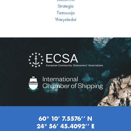
Strategia
Tietosuoja
Yhteystiedot
60° 10’ 7.5576’’ N
24° 56’ 45.4092’’ E