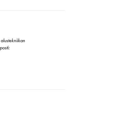
alustekniikan
osti: