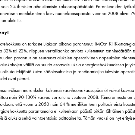
at noin 2% ihmisten aiheuttamista kokonaispäästöistä. Parantuneiden työka
ansanvälisen meriliikenteen kasvihuonekaasupäästöt vuonna 2008 olivat 7
on oletettu.
ynyt
atehokkuus on tarkastelujakson aikana parantunut. IMO:n KHK-strategia
opa 32% tai 22%, riippuen vertaillaanko arviota kuljetettuun tonnimäärään
uuden parannus on seurausta aluksien operatiivisten nopeuksien alentumi
 aluskokojen välillä on suuria eroavaisuuksia energiatehokkuudessa ja yksi
olisista tekijöistä kuten sääolosuhteista ja rahdinantajilta tulevista operatii
det ovat pienet.
 kansanvälisen merenkulun kokonaiskasvihuonekaasupäästöt voivat kasv
koittaa noin 90-130% kasvua verrattuna vuoteen 2008. Tämä ennuste on 
oidaan, että vuonna 2050 noin 64 % meriliikenteen polttoaineista koostuisi
giatehokkuutta parantamalla ei kuitenkaan päästä pitkän tähtäimen pääst
isiä aluksia sekä vaihtoehtoisia polttoaineita. Tämän vuoksi on nyt erityis