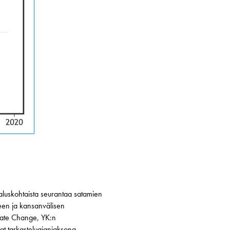
)
 aluskohtaista seurantaa satamien
teen ja kansanvälisen
mate Change, YK:n
at tarkasteluajanjaksona