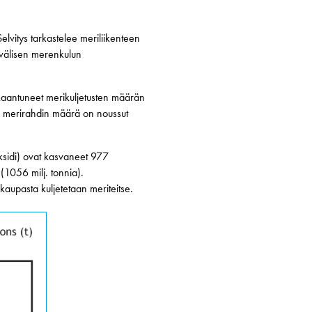
lvitys tarkastelee meriliikenteen
välisen merenkulun
rkaantuneet merikuljetusten määrän
an merirahdin määrä on noussut
oksidi) ovat kasvaneet 977
(1056 milj. tonnia).
aupasta kuljetetaan meriteitse.