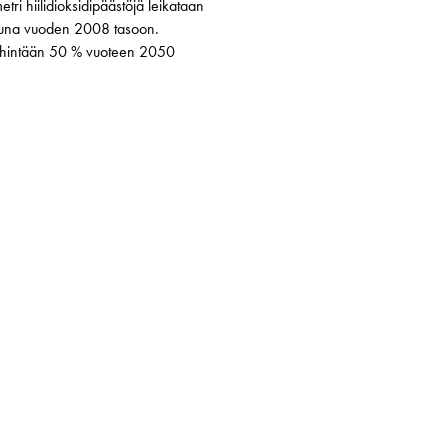
i hiilidioksidipäästöjä leikataan
tuna vuoden 2008 tasoon.
vähintään 50 % vuoteen 2050