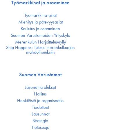
Työmarkkinat ja osaaminen
Työmarkkina-asiat
Miehitys ja pätevyys­asiat
Koulutus ja osaaminen
Suomen Varustamoiden Yrityskylä
Merenkulun HarjoitteluMylly
Ship Happens: Tutustu merenkulkualan
mahdollisuuksiin
Suomen Varustamot
Jäsenet ja alukset
Hallitus
Henkilöstö ja organisaatio
Tiedotteet
Lausunnot
Strategia
Tietosuoja