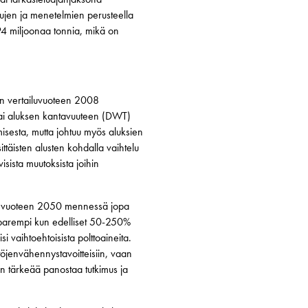
lujen ja menetelmien perusteella
94 miljoonaa tonnia, mikä on
n vertailuvuoteen 2008
 tai aluksen kantavuuteen (DWT)
sesta, mutta johtuu myös aluksien
ttäisten alusten kohdalla vaihtelu
visista muutoksista joihin
aa vuoteen 2050 mennessä jopa
parempi kun edelliset 50-250%
 vaihtoehtoisista polttoaineita.
öjenvähennystavoitteisiin, vaan
en tärkeää panostaa tutkimus ja