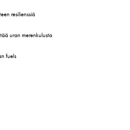
en resilienssiä
öytää uran merenkulusta
n fuels