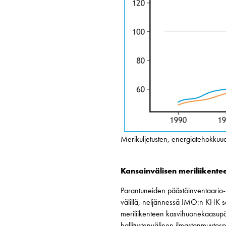
Merikuljetusten, energiatehokkuu
Kansainvälisen meriliikente
Parantuneiden päästöinventaario- j
välillä, neljännessä IMO:n KHK se
meriliikenteen kasvihuonekaasupä
hallitustenvälinen ilmastonmuutos