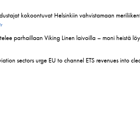
ustajat kokoontuvat Helsinkiin vahvistamaan meriliikente
Ry
telee parhaillaan Viking Linen laivoilla – moni heistä l
ation sectors urge EU to channel ETS revenues into clea