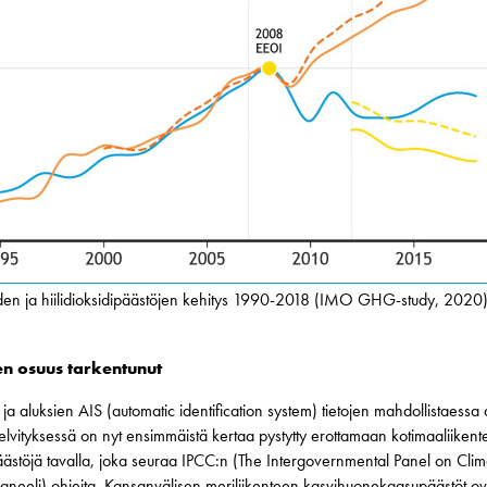
den ja hiilidioksidipäästöjen kehitys 1990-2018 (IMO GHG-study, 2020
en osuus tarkentunut
a aluksien AIS (automatic identification system) tietojen mahdollistaessa
lvityksessä on nyt ensimmäistä kertaa pystytty erottamaan kotimaaliiken
ästöjä tavalla, joka seuraa IPCC:n (The Intergovernmental Panel on Cli
paneeli) ohjeita. Kansanvälisen meriliikenteen kasvihuonekaasupäästöt ov