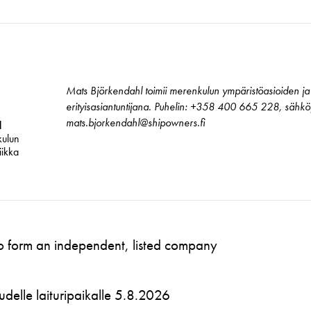
Mats Björkendahl toimii merenkulun ympäristöasioiden ja 
erityisasiantuntijana. Puhelin: +358 400 665 228, sähköp
mats.bjorkendahl@shipowners.fi
l
kulun
iikka
to form an independent, listed company
 uudelle laituripaikalle 5.8.2026