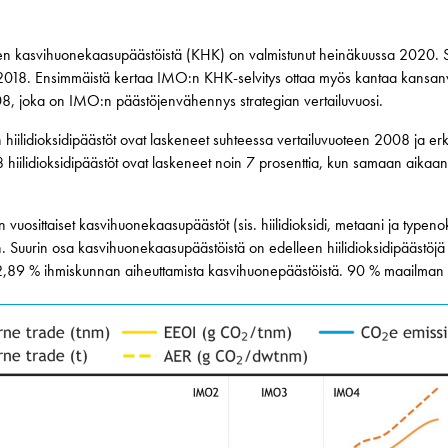
een kasvihuonekaasupäästöistä (KHK) on valmistunut heinäkuussa 2020. Se
2018. Ensimmäistä kertaa IMO:n KHK-selvitys ottaa myös kantaa kansan
, joka on IMO:n päästöjenvähennys strategian vertailuvuosi.
 hiilidioksidipäästöt ovat laskeneet suhteessa vertailuvuoteen 2008 ja e
hiilidioksidipäästöt ovat laskeneet noin 7 prosenttia, kun samaan aika
vuosittaiset kasvihuonekaasupäästöt (sis. hiilidioksidi, metaani ja typen
. Suurin osa kasvihuonekaasupäästöistä on edelleen hiilidioksidipäästöjä 
2,89 % ihmiskunnan aiheuttamista kasvihuonepäästöistä. 90 % maailman k