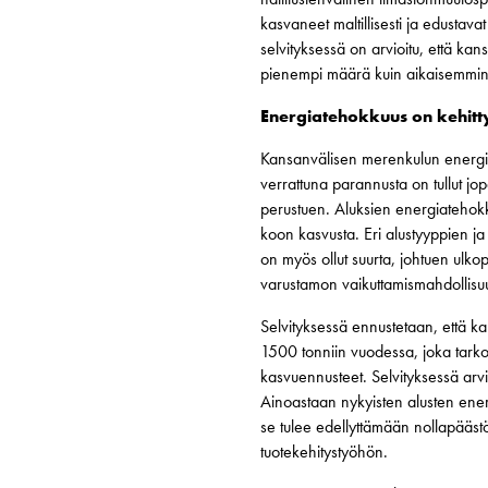
kasvaneet maltillisesti ja edustav
selvityksessä on arvioitu, että k
pienempi määrä kuin aikaisemmin 
Energiatehokkuus on kehitt
Kansanvälisen merenkulun energi
verrattuna parannusta on tullut j
perustuen. Aluksien energiatehokk
koon kasvusta. Eri alustyyppien ja
on myös ollut suurta, johtuen ulkopu
varustamon vaikuttamismahdollisuu
Selvityksessä ennustetaan, että
1500 tonniin vuodessa, joka tar
kasvuennusteet. Selvityksessä arvi
Ainoastaan nykyisten alusten ener
se tulee edellyttämään nollapäästö
tuotekehitystyöhön.