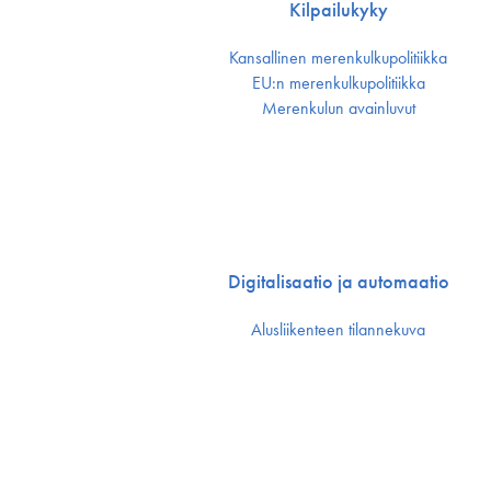
Kilpailukyky
Kansallinen merenkulku­politiikka
EU:n merenkulku­politiikka
Merenkulun avainluvut
Digitalisaatio ja automaatio
Alusliikenteen tilannekuva