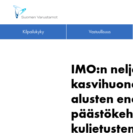
Kilpailukyky
Vastuullisuus
IMO:n nel
kasvihuone
alusten e
päästökehi
kuljetust