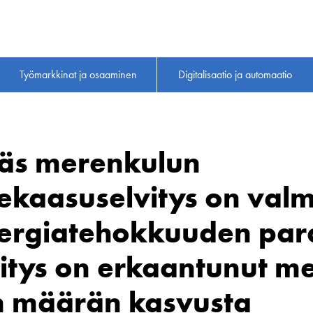
Työmarkkinat ja osaaminen
Digitalisaatio ja automaatio
jäs merenkulun
kaasu­selvitys on valm
nergia­tehokkuuden par
tys on erkaantunut me
en määrän kasvusta