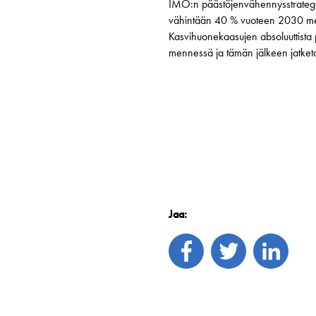
IMO:n päästöjenvähennysstrategian
vähintään 40 % vuoteen 2030 men
Kasvihuonekaasujen absoluuttist
mennessä ja tämän jälkeen jatketaa
Jaa: