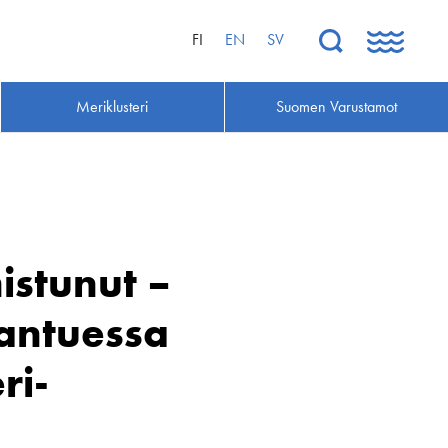
FI
EN
SV
Meriklusteri
Suomen Varustamot
istunut –
antuessa
ri­