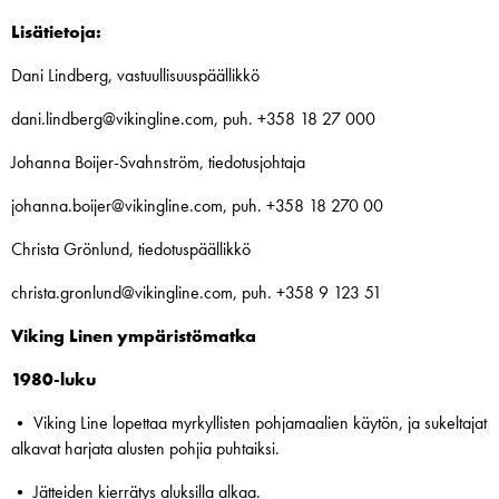
Lisätietoja:
Dani Lindberg, vastuullisuuspäällikkö
dani.lindberg@vikingline.com, puh. +358 18 27 000
Johanna Boijer-Svahnström, tiedotusjohtaja
johanna.boijer@vikingline.com, puh. +358 18 270 00
Christa Grönlund, tiedotuspäällikkö
christa.gronlund@vikingline.com, puh. +358 9 123 51
Viking Linen ympäristömatka
1980-luku
• Viking Line lopettaa myrkyllisten pohjamaalien käytön, ja sukeltajat
alkavat harjata alusten pohjia puhtaiksi.
• Jätteiden kierrätys aluksilla alkaa.