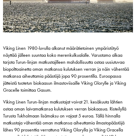
Viking Linen 1980-luvulla alkanut määrätietoinen ympäristötyö
näyttää jälleen suuntaa koko merenkulkualalle. Varustamo alkaa
tarjota Turun-linjan matkustajilleen mahdollisuutta ostaa uusiutuvaa
biopolttoainetta oman matkansa kulutuksen verran ja näin vähentää
matkansa aiheuttamia päästöjä jopa 90 prosentilla. Euroopassa
jätteistä tuotetun biokaasun ilmastoviisaille Viking Glorylle ja Viking
Gracelle toimittaa Gasum.
Viking Linen Turun-linjan matkustajat voivat 21. kesäkuuta lähtien
ostaa oman laivamatkansa kulutuksen verran biokaasua. Risteilyllä
Turusta Tukholmaan lisämaksu on vajaat 5 euroa. Tällä hinnalla
matkustaja vähentää oman matkansa aiheuttamia ilmastopäästöjä
lähes 90 prosenttia verrattuna Viking Glorylla ja Viking Gracella