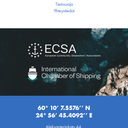
Tietosuoja
Yhteystiedot
60° 10’ 7.5576’’ N
24° 56’ 45.4092’’ E
Aleksanterinkatu 44,