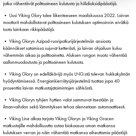
jotka vähentävät polttoaineen kulutusta ja hiilidioksidipäästöjä.
• Uusi Viking Glory tulee liikenteeseen maaliskuussa 2022. Laivan
moottorit mahdollistavat polttoaineen kulutuksen optimoinnin eivätkä
tuota lainkaan rikkipäästöjä.
• Viking Gloryn Azipod-ruoripotkurijärjestelmän ansiosta
käännökset satamissa sujuvat ketterästi, ja laivan ohjailuun kuluu
vähemmän aikaa ja polttoainetta. Aluksen rungon muoto vähentää
aallonmuodostusta ja polttoaineen kulutusta.
• Viking Glory on edelläkävijä myös LNG:stä tulevan hukkakylmän
hyödyntämisessä. Energiankierrätysjärjestelmä tuottaa jopa 40
prosenttia laivan matkustajatoimintojen sähköstä.
• Viking Gloryn tyhjien hyttien valot sammuvat itsestään ja
ilmanvaihdon sekä lämmityksen tehoa alennetaan automaattisesti.
• Viking Line alkaa tarjota Viking Gloryn ja Viking Gracen
matkustajille mahdollisuutta ostaa biokaasua oman matkansa
kulutuksen verran ja näin vähentää matkansa aiheuttamia päästöjä