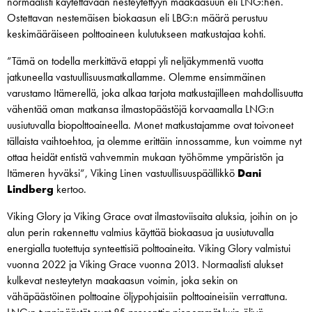
normaalisti käytettävään nesteytettyyn maakaasuun eli LNG:hen.
Ostettavan nestemäisen biokaasun eli LBG:n määrä perustuu
keskimääräiseen polttoaineen kulutukseen matkustajaa kohti.
”Tämä on todella merkittävä etappi yli neljäkymmentä vuotta
jatkuneella vastuullisuusmatkallamme. Olemme ensimmäinen
varustamo Itämerellä, joka alkaa tarjota matkustajilleen mahdollisuutta
vähentää oman matkansa ilmastopäästöjä korvaamalla LNG:n
uusiutuvalla biopolttoaineella. Monet matkustajamme ovat toivoneet
tällaista vaihtoehtoa, ja olemme erittäin innossamme, kun voimme nyt
ottaa heidät entistä vahvemmin mukaan työhömme ympäristön ja
Itämeren hyväksi”, Viking Linen vastuullisuuspäällikkö
Dani
Lindberg
kertoo.
Viking Glory ja Viking Grace ovat ilmastoviisaita aluksia, joihin on jo
alun perin rakennettu valmius käyttää biokaasua ja uusiutuvalla
energialla tuotettuja synteettisiä polttoaineita. Viking Glory valmistui
vuonna 2022 ja Viking Grace vuonna 2013. Normaalisti alukset
kulkevat nesteytetyn maakaasun voimin, joka sekin on
vähäpäästöinen polttoaine öljypohjaisiin polttoaineisiin verrattuna.