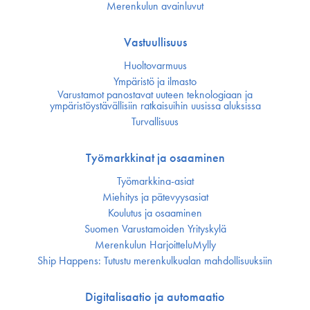
Merenkulun avainluvut
Vastuullisuus
Huoltovarmuus
Ympäristö ja ilmasto
Varustamot panostavat uuteen teknologiaan ja
ympäristöystävällisiin ratkaisuihin uusissa aluksissa
Turvallisuus
Työmarkkinat ja osaaminen
Työmarkkina-asiat
Miehitys ja pätevyys­asiat
Koulutus ja osaaminen
Suomen Varustamoiden Yrityskylä
Merenkulun HarjoitteluMylly
Ship Happens: Tutustu merenkulkualan mahdollisuuksiin
Digitalisaatio ja automaatio