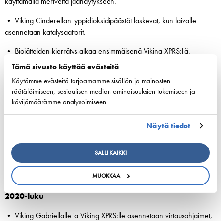
käyttämällä merivettä jäähdytykseen.
• Viking Cinderellan typpidioksidipäästöt laskevat, kun laivalle
asennetaan katalysaattorit.
• Biojätteiden kierrätys alkaa ensimmäisenä Viking XPRS:llä.
Tämä sivusto käyttää evästeitä
2010-luku
Käytämme evästeitä tarjoamamme sisällön ja mainosten
• Uusi Viking Grace käyttää polttoaineenaan täysin rikitöntä
räätälöimiseen, sosiaalisen median ominaisuuksien tukemiseen ja
nesteytettyä maakaasua. Ilmastoviisas alus vähentää 85 %
kävijämäärämme analysoimiseen
typpipäästöjä ja 15 % kasvihuonepäästöjä öljyä käyttävään laivaan
verrattuna. LNG:llä hiukkaspäästöjä ei synny käytännössä lainkaan.
Näytä tiedot
• Viking Gracella testataan roottoripurjetta, jolloin siitä tulee
SALLI KAIKKI
maailman ensimmäinen sekä LNG:tä että tuulivoimaa käyttävä
hybridialus. Alukselle asennetaan energiankierrätysjärjestelmä, joka
MUOKKAA
muuttaa ylijäämälämmön sähköksi.
2020-luku
• Viking Gabriellalle ja Viking XPRS:lle asennetaan virtausohjaimet,