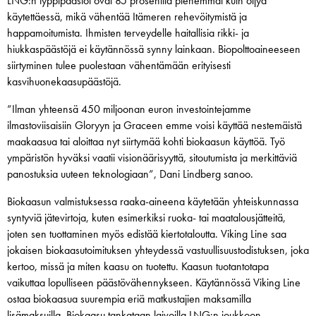
LNG:n typpipäästöt ovat 85 prosenttia pienemmät kuin öljyä
käytettäessä, mikä vähentää Itämeren rehevöitymistä ja
happamoitumista. Ihmisten terveydelle haitallisia rikki- ja
hiukkaspäästöjä ei käytännössä synny lainkaan. Biopolttoaineeseen
siirtyminen tulee puolestaan vähentämään erityisesti
kasvihuonekaasupäästöjä.
”Ilman yhteensä 450 miljoonan euron investointejamme
ilmastoviisaisiin Gloryyn ja Graceen emme voisi käyttää nestemäistä
maakaasua tai aloittaa nyt siirtymää kohti biokaasun käyttöä. Työ
ympäristön hyväksi vaatii visionäärisyyttä, sitoutumista ja merkittäviä
panostuksia uuteen teknologiaan”, Dani Lindberg sanoo.
Biokaasun valmistuksessa raaka-aineena käytetään yhteiskunnassa
syntyviä jätevirtoja, kuten esimerkiksi ruoka- tai maatalousjätteitä,
joten sen tuottaminen myös edistää kiertotaloutta. Viking Line saa
jokaisen biokaasutoimituksen yhteydessä vastuullisuustodistuksen, joka
kertoo, missä ja miten kaasu on tuotettu. Kaasun tuotantotapa
vaikuttaa lopulliseen päästövähennykseen. Käytännössä Viking Line
ostaa biokaasua suurempia eriä matkustajien maksamilla
lisämaksuilla. Biokaasu tankataan laivoilla LNG:n joukkoon.