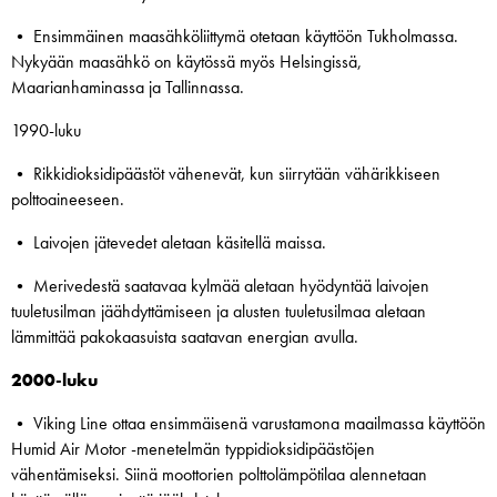
• Ensimmäinen maasähköliittymä otetaan käyttöön Tukholmassa.
Nykyään maasähkö on käytössä myös Helsingissä,
Maarianhaminassa ja Tallinnassa.
1990-luku
• Rikkidioksidipäästöt vähenevät, kun siirrytään vähärikkiseen
polttoaineeseen.
• Laivojen jätevedet aletaan käsitellä maissa.
• Merivedestä saatavaa kylmää aletaan hyödyntää laivojen
tuuletusilman jäähdyttämiseen ja alusten tuuletusilmaa aletaan
lämmittää pakokaasuista saatavan energian avulla.
2000-luku
• Viking Line ottaa ensimmäisenä varustamona maailmassa käyttöön
Humid Air Motor -menetelmän typpidioksidipäästöjen
vähentämiseksi. Siinä moottorien polttolämpötilaa alennetaan