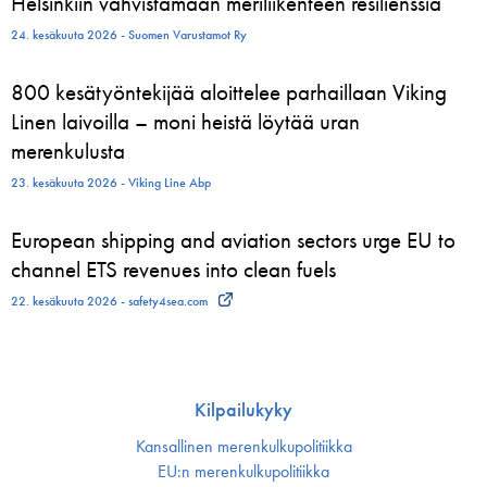
Helsinkiin vahvistamaan meriliikenteen resilienssiä
24. kesäkuuta 2026 - Suomen Varustamot Ry
800 kesätyöntekijää aloittelee parhaillaan Viking
Linen laivoilla – moni heistä löytää uran
merenkulusta
23. kesäkuuta 2026 - Viking Line Abp
European shipping and aviation sectors urge EU to
channel ETS revenues into clean fuels
22. kesäkuuta 2026 - safety4sea.com
Kilpailukyky
Kansallinen merenkulku­politiikka
EU:n merenkulku­politiikka