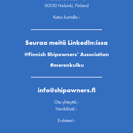
00100 Helsinki, Finland
Katso kartalla ›
Seuraa meitä LinkedIn:issa
@Finnish Shipowners’ Association
#merenkulku
info@shipowners.fi
Ota yhteyttä ›
Henkilöstö ›
Evästeet ›