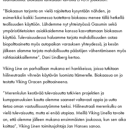
”Biokaasun tarjonta on vielä rajoitettua kysyntään nähden, ja
esimerkiksi kaikki Suomessa tuotettava biokaasu menee tällä hetkellä
teollisuuden käyttöön. Lähdemme nyt yhteistyössä Gasumin sekä
ympäristötietoisten asiakkaidemme kanssa kasvattamaan biokaasun
käyttöä. Tulevaisuudessa haluamme tarjota mahdollisuuden ostaa
biopolttoainetta myös autopaikan varauksen yhteydessä, ja kesän
jälkeen alamme tarjota mahdollisuutta päästöjen vähentämiseen myös
rahtiasiakkaillemme”, Dani Lindberg kertoo.
Viking Line on parhaillaan mukana eri hankkeissa, joissa tutkitaan
hiilineutraalin vihreän käytävän luomista Itämerelle. Biokaasua on jo
testattu Viking Gracen polttoaineena.
”Merenkulun kestävää tulevaisuutta tutkivien projektien ja
kumppanuuksien kautta olemme saaneet valtavasti oppia ja uutta
tietoa oman vastuullisuustyömme tueksi. Hiilineutraali merenkulku on
vielä tulevaisuutta, mutta ei enää utopiaa. Meillä Viking Linella tavoite
on, että olemme jälleen mukana ensimmäisten joukossa, kun sen aika
koittaa”, Viking Linen toimitusjohtaja Jan Hanses sanoo.