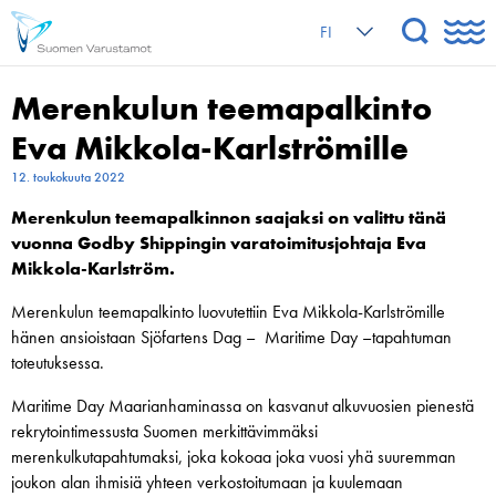
FI
Merenkulun teemapalkinto
Eva Mikkola-Karlströmille
12. toukokuuta 2022
Merenkulun teemapalkinnon saajaksi on valittu tänä
vuonna Godby Shippingin varatoimitusjohtaja Eva
Mikkola-Karlström.
Merenkulun teemapalkinto luovutettiin Eva Mikkola-Karlströmille
hänen ansioistaan Sjöfartens Dag – Maritime Day –tapahtuman
toteutuksessa.
Maritime Day Maarianhaminassa on kasvanut alkuvuosien pienestä
rekrytointimessusta Suomen merkittävimmäksi
merenkulkutapahtumaksi, joka kokoaa joka vuosi yhä suuremman
joukon alan ihmisiä yhteen verkostoitumaan ja kuulemaan