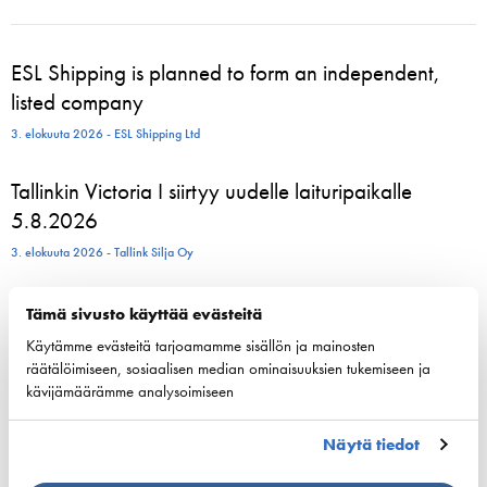
ESL Shipping is planned to form an independent,
listed company
3. elokuuta 2026 - ESL Shipping Ltd
Tallinkin Victoria I siirtyy uudelle laituripaikalle
5.8.2026
3. elokuuta 2026 - Tallink Silja Oy
Pohjoismaiset varustamoedustajat kokoontuvat
Tämä sivusto käyttää evästeitä
Helsinkiin vahvistamaan meriliikenteen resilienssiä
Käytämme evästeitä tarjoamamme sisällön ja mainosten
räätälöimiseen, sosiaalisen median ominaisuuksien tukemiseen ja
24. kesäkuuta 2026 - Suomen Varustamot Ry
kävijämäärämme analysoimiseen
800 kesätyöntekijää aloittelee parhaillaan Viking
Näytä tiedot
Linen laivoilla – moni heistä löytää uran
merenkulusta