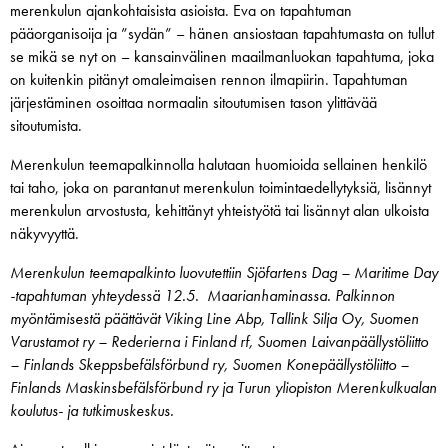
merenkulun ajankohtaisista asioista. Eva on tapahtuman
pääorganisoija ja ”sydän” – hänen ansiostaan tapahtumasta on tullut
se mikä se nyt on – kansainvälinen maailmanluokan tapahtuma, joka
on kuitenkin pitänyt omaleimaisen rennon ilmapiirin. Tapahtuman
järjestäminen osoittaa normaalin sitoutumisen tason ylittävää
sitoutumista.
Merenkulun teemapalkinnolla halutaan huomioida sellainen henkilö
tai taho, joka on parantanut merenkulun toimintaedellytyksiä, lisännyt
merenkulun arvostusta, kehittänyt yhteistyötä tai lisännyt alan ulkoista
näkyvyyttä.
Merenkulun teemapalkinto luovutettiin Sjöfartens Dag – Maritime Day
-tapahtuman yhteydessä 12.5. Maarianhaminassa. Palkinnon
myöntämisestä päättävät Viking Line Abp, Tallink Silja Oy, Suomen
Varustamot ry – Rederierna i Finland rf, Suomen Laivanpäällystöliitto
– Finlands Skeppsbefälsförbund ry, Suomen Konepäällystöliitto –
Finlands Maskinsbefälsförbund ry ja Turun yliopiston Merenkulkualan
koulutus- ja tutkimuskeskus.