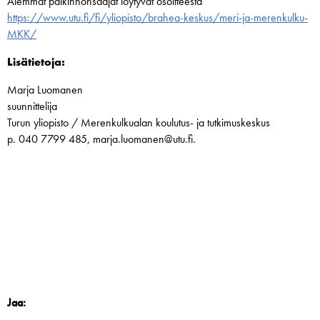
Aiemmat palkinnonsaajat löytyvät osoitteesta
https://www.utu.fi/fi/yliopisto/brahea-keskus/meri-ja-merenkulku-
MKK/
Lisätietoja:
Marja Luomanen
suunnittelija
Turun yliopisto / Merenkulkualan koulutus- ja tutkimuskeskus
p. 040 7799 485, marja.luomanen@utu.fi.
Jaa: