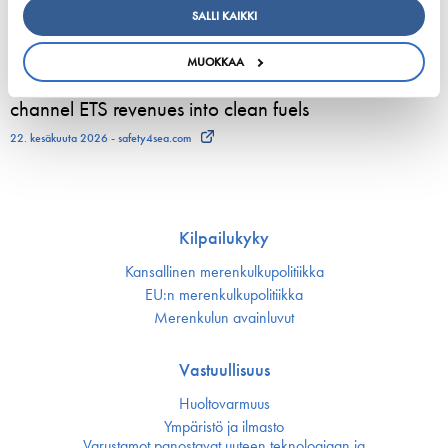
SALLI KAIKKI
23. kesäkuuta 2026 - Viking Line Abp
MUOKKAA
European shipping and aviation sectors urge EU to
channel ETS revenues into clean fuels
22. kesäkuuta 2026 - safety4sea.com
Kilpailukyky
Kansallinen merenkulku­politiikka
EU:n merenkulku­politiikka
Merenkulun avainluvut
Vastuullisuus
Huoltovarmuus
Ympäristö ja ilmasto
Varustamot panostavat uuteen teknologiaan ja