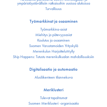
ympäristöystävällisiin ratkaisuihin uusissa aluksissa
Turvallisuus
Työmarkkinat ja osaaminen
Työmarkkina-asiat
Miehitys ja pätevyys­asiat
Koulutus ja osaaminen
Suomen Varustamoiden Yrityskylä
Merenkulun HarjoitteluMylly
Ship Happens: Tutustu merenkulkualan mahdollisuuksiin
Digitalisaatio ja automaatio
Alusliikenteen tilannekuva
Meriklusteri
Tulevat tapahtumat
Suomen Meriklusteri -organisaatio