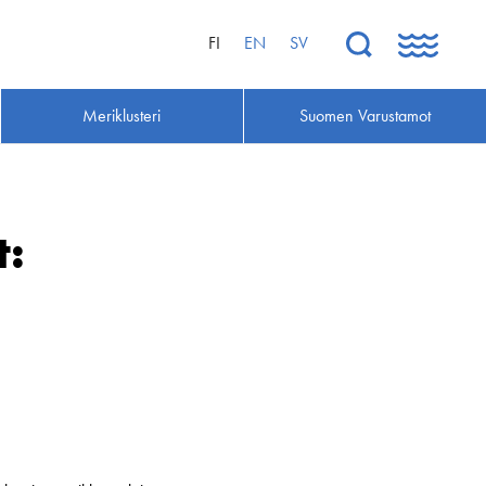
FI
EN
SV
Meriklusteri
Suomen Varustamot
t: