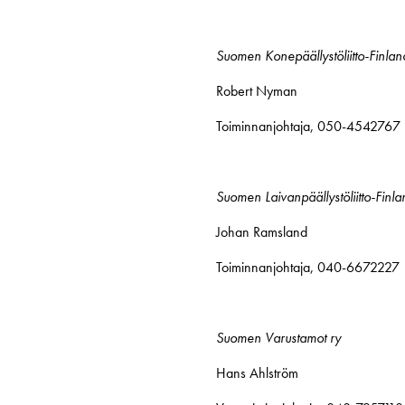
Suomen Konepäällystöliitto-Finla
Robert Nyman
Toiminnanjohtaja, 050-4542767
Suomen Laivanpäällystöliitto-Finl
Johan Ramsland
Toiminnanjohtaja, 040-6672227
Suomen Varustamot ry
Hans Ahlström