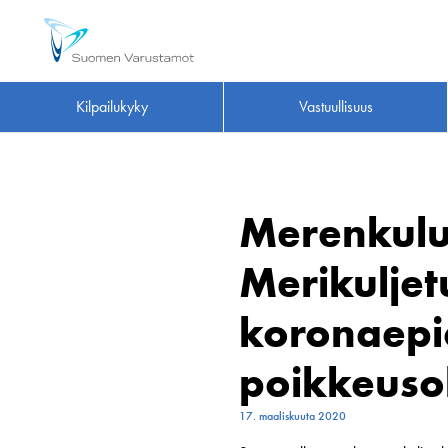
Kilpailukyky
Vastuullisuus
Merenkulu
Merikuljet
koronaepi
poikkeuso
17. maaliskuuta 2020