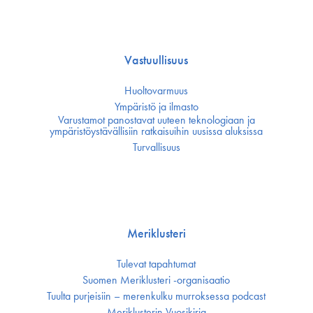
Vastuullisuus
Huoltovarmuus
Ympäristö ja ilmasto
Varustamot panostavat uuteen teknologiaan ja
ympäristöystävällisiin ratkaisuihin uusissa aluksissa
Turvallisuus
Meriklusteri
Tulevat tapahtumat
Suomen Meriklusteri -organisaatio
Tuulta purjeisiin – merenkulku murroksessa podcast
Meriklusterin Vuosikirja