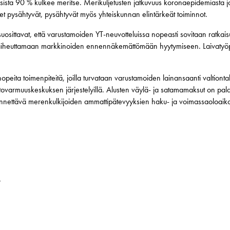
sta 90 % kulkee meritse. Merikuljetusten jatkuvuus koronaepidemiasta jo
set pysähtyvät, pysähtyvät myös yhteiskunnan elintärkeät toiminnot.
osittavat, että varustamoiden YT-neuvotteluissa nopeasti sovitaan ratkaisu
iheuttamaan markkinoiden ennennäkemättömään hyytymiseen. Laivatyöpai
t nopeita toimenpiteitä, joilla turvataan varustamoiden lainansaanti valtionta
tovarmuuskeskuksen järjestelyillä. Alusten väylä- ja satamamaksut on palaut
ennettävä merenkulkijoiden ammattipätevyyksien haku- ja voimassaoloaiko