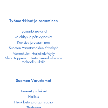
Työmarkkinat ja osaaminen
Työmarkkina-asiat
Miehitys ja pätevyys­asiat
Koulutus ja osaaminen
Suomen Varustamoiden Yrityskylä
Merenkulun HarjoitteluMylly
Ship Happens: Tutustu merenkulkualan
mahdollisuuksiin
Suomen Varustamot
Jäsenet ja alukset
Hallitus
Henkilöstö ja organisaatio
Tiedotteet