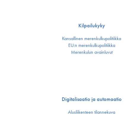
Kilpailukyky
Kansallinen merenkulku­politiikka
EU:n merenkulku­politiikka
Merenkulun avainluvut
Digitalisaatio ja automaatio
Alusliikenteen tilannekuva