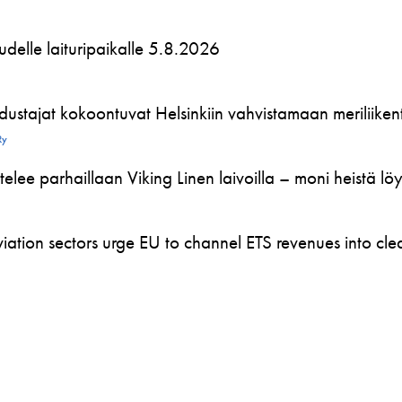
 uudelle laituripaikalle 5.8.2026
ustajat kokoontuvat Helsinkiin vahvistamaan meriliikente
Ry
telee parhaillaan Viking Linen laivoilla – moni heistä l
ation sectors urge EU to channel ETS revenues into clea