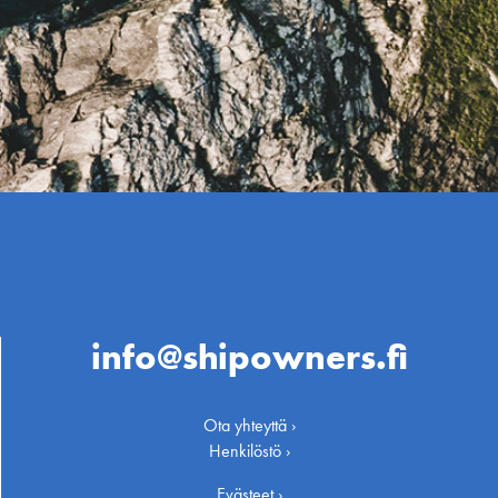
info@shipowners.fi
Ota yhteyttä ›
Henkilöstö ›
Evästeet ›