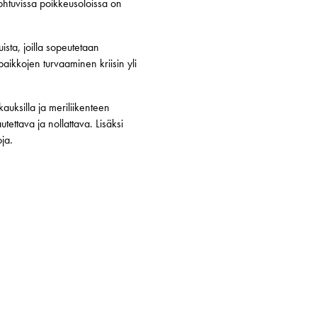
htuvissa poikkeusoloissa on
ista, joilla sopeutetaan
kkojen turvaaminen kriisin yli
kauksilla ja meriliikenteen
ettava ja nollattava. Lisäksi
ja.