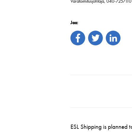
Varatoimitusjohtaja, 040-7257110
Jaa:
ESL Shipping is planned 