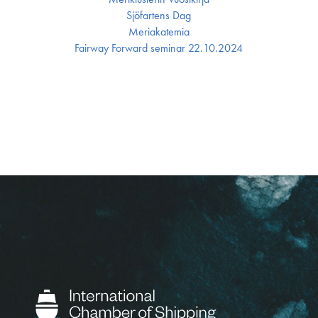
Sjöfartens Dag
Meriakatemia
Fairway Forward seminar 22.10.2024