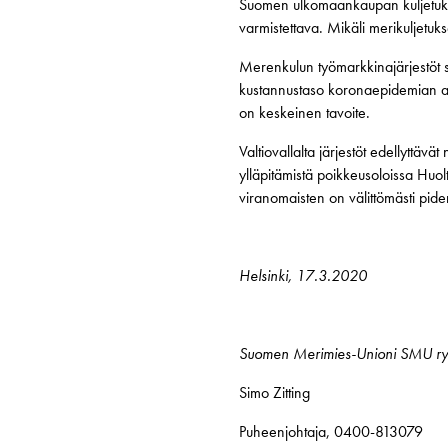
Suomen ulkomaankaupan kuljetuksi
varmistettava. Mikäli merikuljetuk
Merenkulun työmarkkinajärjestöt su
kustannustaso koronaepidemian a
on keskeinen tavoite.
Valtiovallalta järjestöt edellyttävä
ylläpitämistä poikkeusoloissa Huol
viranomaisten on välittömästi pid
Helsinki, 17.3.2020
Suomen Merimies-Unioni SMU ry
Simo Zitting
Puheenjohtaja, 0400-813079