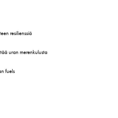
en resilienssiä
öytää uran merenkulusta
n fuels