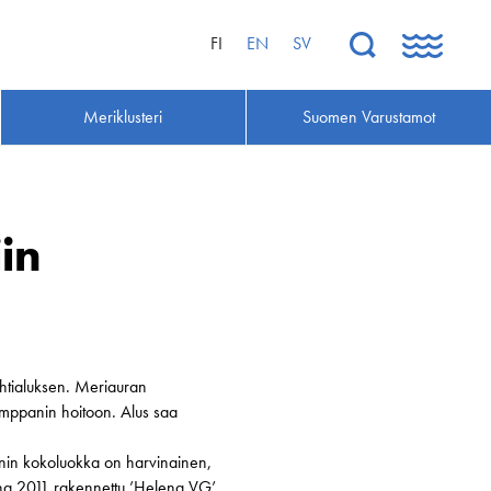
FI
EN
SV
Meriklusteri
Suomen Varustamot
in
htialuksen. Meriauran
umppanin hoitoon. Alus saa
onnin kokoluokka on harvinainen,
nna 2011 rakennettu ’Helena VG’