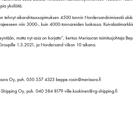
a yksilöitä.
on tehnyt aikarahtaussopimuksen 4500 tonnin Nordersandnimisestä aluk
ajeeseen niin 3000-, kuin 4000-tonnareiden luokassa. Kuivalastimarkkin
ntään, mutta nyt asia on korjattu”, kertoo Meriauran toimitusjohtaja Be
Groupille 1.3.2021, ja Nordersand viikon 10 aikana.
riaura Oy, puh. 050 557 4323 beppe.rosin@meriaura.fi
VG-Shipping Oy, puh. 040 584 8179 ville.koskinen@vg-shipping.fi