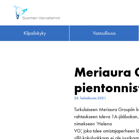
Kilpailukyky
Vastuullisuus
Meriaura 
pientonni
26. helmikuuta 2021
Turkulaiseen Meriaura Groupiin 
rahtaukseen tuleva 1A-jääluokan, 
nimekseen ’Helena
VG’, joka tulee omistajaperheen l
sillä kokoluokkaan ei ole juurik