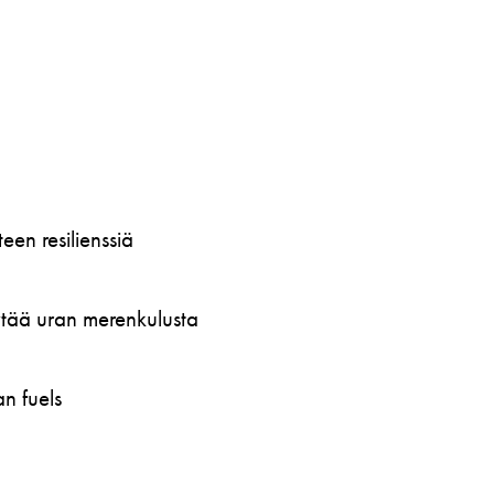
en resilienssiä
öytää uran merenkulusta
n fuels