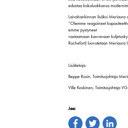
edustaa kokoluokkansa modernimpi
Laivahankinnan lisäksi Meriaura 
”Olemme reagoineet kapasiteettiv
emme pystyneet
vastaamaan kasvavaan kuljetuskysy
Rochefort) luovutetaan Meriaura 
Lisätietoja:
Beppe Rosin, Toimitusjohtaja Me
Ville Koskinen, Toimitusjohtaja 
Jaa: