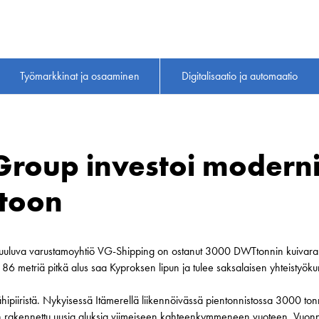
Työmarkkinat ja osaaminen
Digitalisaatio ja automaatio
Group investoi moderni
stoon
kuuluva varustamoyhtiö VG-Shipping on ostanut 3000 DWTtonnin kuivara
86 metriä pitkä alus saa Kyproksen lipun ja tulee saksalaisen yhteistyök
ähipiiristä. Nykyisessä Itämerellä liikennöivässä pientonnistossa 3000 t
aan rakennettu uusia aluksia viimeiseen kahteenkymmeneen vuoteen. Vuo