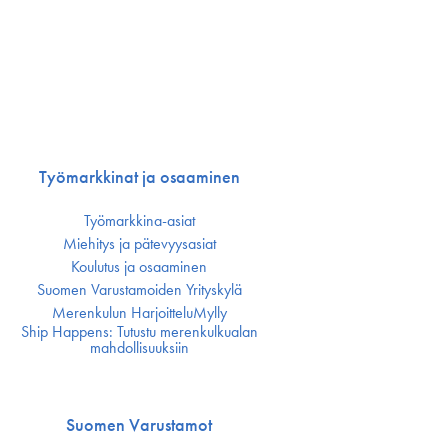
Työmarkkinat ja osaaminen
Työmarkkina-asiat
Miehitys ja pätevyys­asiat
Koulutus ja osaaminen
Suomen Varustamoiden Yrityskylä
Merenkulun HarjoitteluMylly
Ship Happens: Tutustu merenkulkualan
mahdollisuuksiin
Suomen Varustamot