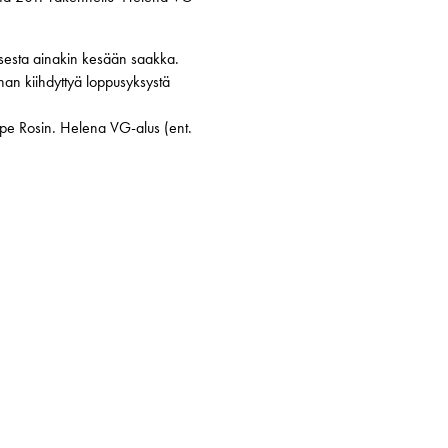
sesta ainakin kesään saakka.
an kiihdyttyä loppusyksystä
ppe Rosin. Helena VG-alus (ent.