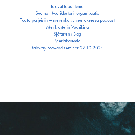
Tulevat tapahtumat
Suomen Meriklusteri -organisaatio
Tuulta purjeisiin – merenkulku murroksessa podcast
Meriklusterin Vuosikirja
Sjöfartens Dag
Meriakatemia
Fairway Forward seminar 22.10.2024