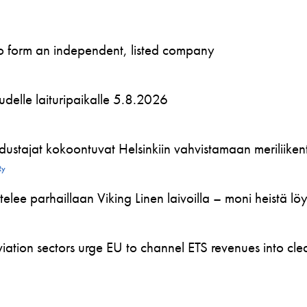
to form an independent, listed company
 uudelle laituripaikalle 5.8.2026
ustajat kokoontuvat Helsinkiin vahvistamaan meriliikente
Ry
telee parhaillaan Viking Linen laivoilla – moni heistä l
ation sectors urge EU to channel ETS revenues into clea