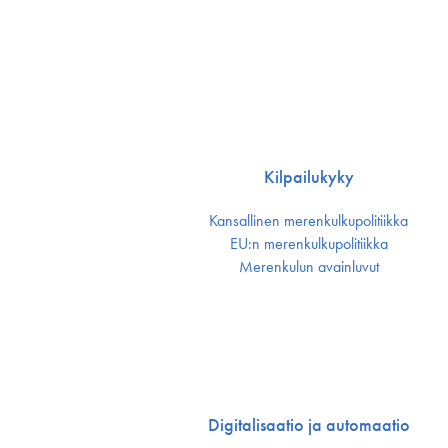
Kilpailukyky
Kansallinen merenkulku­politiikka
EU:n merenkulku­politiikka
Merenkulun avainluvut
Digitalisaatio ja automaatio