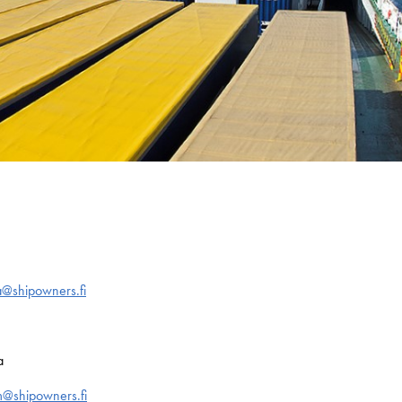
la@shipowners.fi
a
m@shipowners.fi