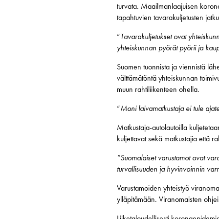
turvata. Maailmanlaajuisen koronav
tapahtuvien tavarakuljetusten ja
”
Tavarakuljetukset ovat yhteiskunna
yhteiskunnan pyörät pyörii ja kaup
Suomen tuonnista ja viennistä läh
välttämätöntä yhteiskunnan toimiv
muun rahtiliikenteen ohella.
”
Moni laivamatkustaja ei tule ajat
Matkustaja-autolautoilla kuljeteta
kuljettavat sekä matkustajia että ra
”Suomalaiset varustamot ovat varau
turvallisuuden ja hyvinvoinnin var
Varustamoiden yhteistyö viranomais
ylläpitämään. Viranomaisten ohjeis
Liiketaloudellisesti koronaepidemi