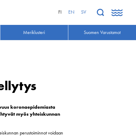
FI
EN
SV
Meriklusteri
Suomen Varustamot
llytys
kuvuus koronaepidemiasta
sähtyvät myös yhteiskunnan
hteiskunnan perustoiminnot voidaan