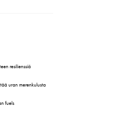
en resilienssiä
öytää uran merenkulusta
n fuels