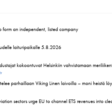
to form an independent, listed company
 uudelle laituripaikalle 5.8.2026
ustajat kokoontuvat Helsinkiin vahvistamaan meriliikente
Ry
telee parhaillaan Viking Linen laivoilla – moni heistä l
ation sectors urge EU to channel ETS revenues into clea