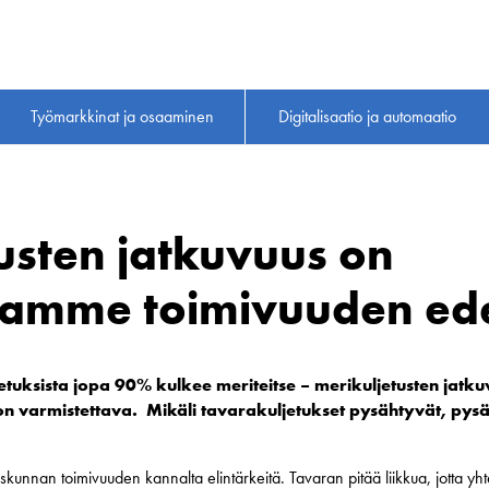
Työmarkkinat ja osaaminen
Digitalisaatio ja automaatio
usten jatkuvuus on
tamme toimivuuden ede
tuksista jopa 90% kulkee meriteitse – merikuljetusten jat
 on varmistettava.
Mikäli tavarakuljetukset pysähtyvät, py
skunnan toimivuuden kannalta elintärkeitä. Tavaran pitää liikkua, jotta y