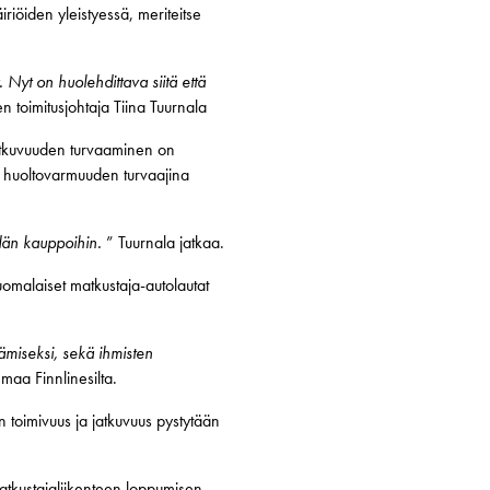
iöiden yleistyessä, meriteitse
 Nyt on huolehdittava siitä että
 toimitusjohtaja Tiina Tuurnala
jatkuvuuden turvaaminen on
a huoltovarmuuden turvaajina
idän kauppoihin.
” Tuurnala jatkaa.
uomalaiset matkustaja-autolautat
ämiseksi, sekä ihmisten
aa Finnlinesilta.
n toimivuus ja jatkuvuus pystytään
matkustajaliikenteen loppumisen