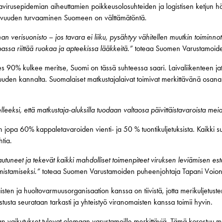
irusepidemian aiheuttamien poikkeusolosuhteiden ja logistisen ketjun häir
tkuvuuden turvaaminen Suomeen on välttämätöntä.
n verisuonisto – jos tavara ei liiku, pysähtyy vähitellen muutkin toiminnot.
assa riittää ruokaa ja apteekissa lääkkeitä.”
toteaa Suomen Varustamoiden
es 90% kulkee meritse, Suomi on tässä suhteessa saari. Laivaliikenteen 
uuden kannalta. Suomalaiset matkustajalaivat toimivat merkittävänä osan
elleeksi, että matkustaja-aluksilla tuodaan valtaosa päivittäistavaroista me
an jopa 60% kappaletavaroiden vienti- ja 50 % tuontikuljetuksista. Kaikki s
htia.
tuneet ja tekevät kaikki mahdolliset toimenpiteet viruksen leviämisen est
mistamiseksi.”
toteaa Suomen Varustamoiden puheenjohtaja Tapani Voionm
ten ja huoltovarmuusorganisaation kanssa on tiivistä, jotta merikuljetuste
tusta seurataan tarkasti ja yhteistyö viranomaisten kanssa toimii hyvin.
an vaikutukset tulevat olemaan varustamoille merkittäviä. Tämä korostuu 