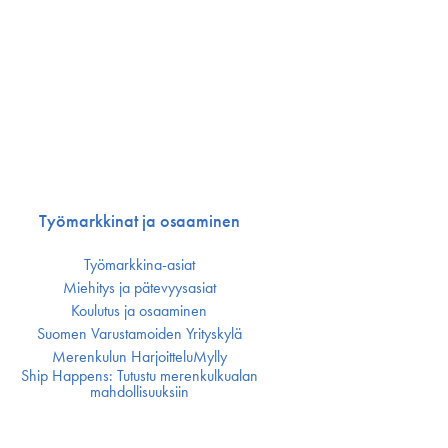
Työmarkkinat ja osaaminen
Työmarkkina-asiat
Miehitys ja pätevyys­asiat
Koulutus ja osaaminen
Suomen Varustamoiden Yrityskylä
Merenkulun HarjoitteluMylly
Ship Happens: Tutustu merenkulkualan
mahdollisuuksiin