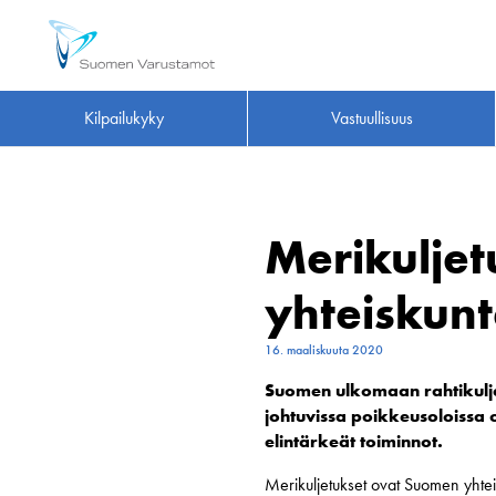
Kilpailukyky
Vastuullisuus
Merikuljet
yhteiskun
16. maaliskuuta 2020
Suomen ulkomaan rahtikulje
johtuvissa poikkeusoloissa
elintärkeät toiminnot.
Merikuljetukset ovat Suomen yhtei