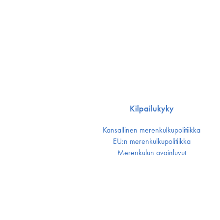
Kilpailukyky
Kansallinen merenkulku­politiikka
EU:n merenkulku­politiikka
Merenkulun avainluvut