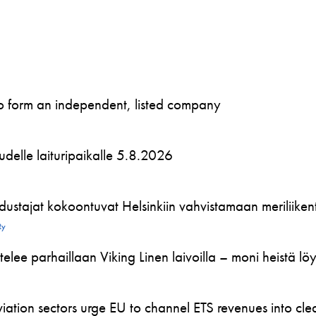
to form an independent, listed company
 uudelle laituripaikalle 5.8.2026
ustajat kokoontuvat Helsinkiin vahvistamaan meriliikente
Ry
telee parhaillaan Viking Linen laivoilla – moni heistä l
ation sectors urge EU to channel ETS revenues into clea