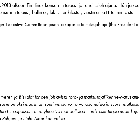
.2013 alkaen Finnlines-konsernin talous- ja rahoitusjohtajana. Hän jatka
ernin talous-, hallinto-, laki-, henkilöstö-, viestintä- ja IT-toiminnoista.
:n Executive Committeen jäsen ja raportoi toimitusjohtaja (the Presiden
meren ja Biskajanlahden johtavista roro- ja matkustajaliikenne¬varustamois
rni on yksi maailman suurimmista ro-ro-varustamoista ja suurin matkustaji
ri Euroopassa. Tämä yhteistyö mahdollistaa Finnlinesin tarjoamaan linjal
 Pohjois- ja Etelä-Amerikan välillä.