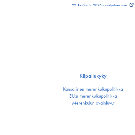
22. kesäkuuta 2026 - safety4sea.com
Kilpailukyky
Kansallinen merenkulku­politiikka
EU:n merenkulku­politiikka
Merenkulun avainluvut