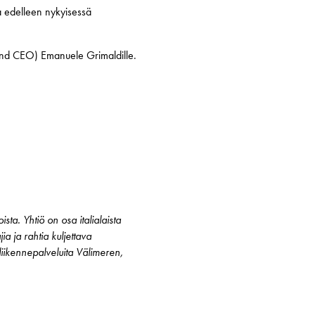
a edelleen nykyisessä
t and CEO) Emanuele Grimaldille.
ta. Yhtiö on osa italialaista
a ja rahtia kuljettava
iikennepalveluita Välimeren,