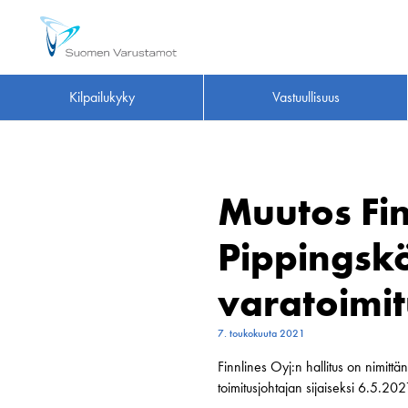
Kilpailukyky
Vastuullisuus
Muutos Fin
Pippingskö
varatoimit
7. toukokuuta 2021
Finnlines Oyj:n hallitus on nimittä
toimitusjohtajan sijaiseksi 6.5.20