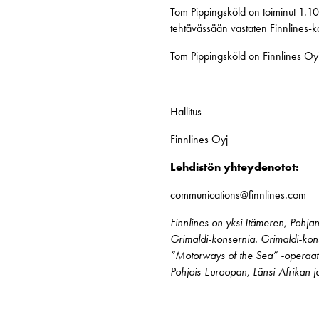
Tom Pippingsköld on toiminut 1.10
tehtävässään vastaten Finnlines-kons
Tom Pippingsköld on Finnlines Oyj
Hallitus
Finnlines Oyj
Lehdistön yhteydenotot:
communications@finnlines.com
Finnlines on yksi Itämeren, Pohjan
Grimaldi-konsernia. Grimaldi-konse
”Motorways of the Sea” -operaatto
Pohjois-Euroopan, Länsi-Afrikan ja