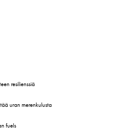
en resilienssiä
öytää uran merenkulusta
n fuels