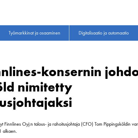
Työmarkkinat ja osaaminen
Digitalisaatio ja automaatio
nlines-konsernin johd
ld nimitetty
usjohtajaksi
nyt Finnlines Oyj:n talous- ja rahoitusjohtaja (CFO) Tom Pippingsköldin vara
21 alkaen.