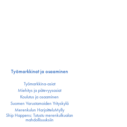
Työmarkkinat ja osaaminen
Työmarkkina-asiat
Miehitys ja pätevyys­asiat
Koulutus ja osaaminen
Suomen Varustamoiden Yrityskylä
Merenkulun HarjoitteluMylly
Ship Happens: Tutustu merenkulkualan
mahdollisuuksiin