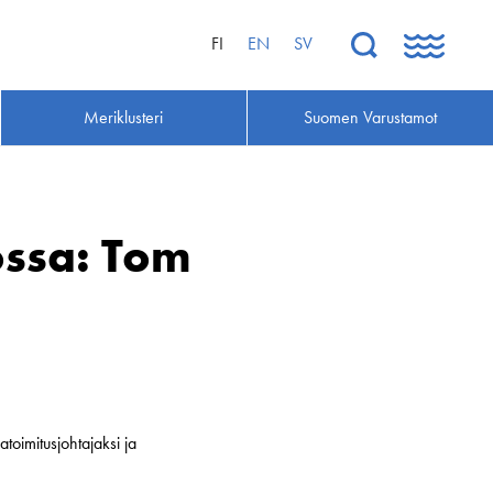
FI
EN
SV
Meriklusteri
Suomen Varustamot
ossa: Tom
toimitusjohtajaksi ja