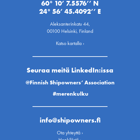
60° 10’ 7.5576’’ N
24° 56’ 45.4092’’ E
Aleksanterinkatu 44,
00100 Helsinki, Finland
Katso kartalla ›
Seuraa meitä LinkedIn:issa
@Finnish Shipowners’ Association
#merenkulku
info@shipowners.fi
Ota yhteyttä ›
Henkilöstö ›