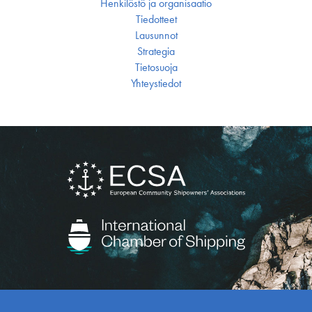
Henkilöstö ja organisaatio
Tiedotteet
Lausunnot
Strategia
Tietosuoja
Yhteystiedot