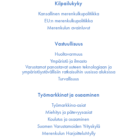
Kilpailukyky
Kansallinen merenkulku­politiikka
EU:n merenkulku­politiikka
Merenkulun avainluvut
Vastuullisuus
Huoltovarmuus
Ympäristö ja ilmasto
Varustamot panostavat uuteen teknologiaan ja
ympäristöystävällisiin ratkaisuihin uusissa aluksissa
Turvallisuus
Työmarkkinat ja osaaminen
Työmarkkina-asiat
Miehitys ja pätevyys­asiat
Koulutus ja osaaminen
Suomen Varustamoiden Yrityskylä
Merenkulun HarjoitteluMylly