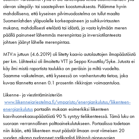
olevan siitepöly- tai saastepilven koostumuksesta. Pidämme hyvin
mahdollisena, että kyseinen pilvimuodostelma on tullut maalta
Suomenlahden yläpuolelle korkeapaineen ja suihkuvirtausten
mukana, mahdollisesti etelästä tai idästä, ja vasta kylmään meren
päällä painuneet lähemmäs merenpintaa ja inversiotilanteesta
johtuen jäänyt lähelle merenpintaa.
MTV:n juttuun (4.6.2019) oli liitetty kaavio autolauttojen ilmapäästöistä
per km. Lähteeksi oli ilmoitettu VTT ja Seppo Knuuttila/Syke. Jutusta ei
käy ilmi mistä raportista taulukko on peräisin ja miltä vuodelta.
Saamme vaikutelman, että kyseessä on vanhentunutta tietoa, joka
kuvaa tilannetta ennen 0.1 prosentin rikkirajan voimaantuloa.
Liikenne- ja viestintäministeriön
www.liikennejarjestelma.fi/ymparisto/energiankulutus/liikenteen-
energiankulutus
portaalin mukaan esimerkiksi liikenteen
kasvihuonekaasupäästöistä 90 % syntyy tieliikenteessä. Tämä luku on
suoraan verrannollinen polttoainekulutukseen. Portaalissa todetaan
niin ikään, että liikenteen muut päästöt ilmaan ovat viimeisen 20
vuoden aikana pudonneet radikaalisti lähinnä ajoneuvojen