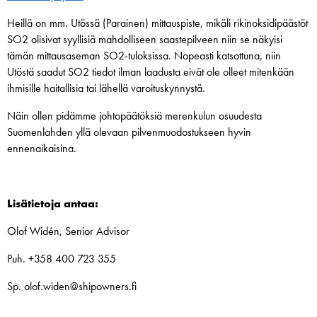
Heillä on mm. Utössä (Parainen) mittauspiste, mikäli rikinoksidipäästöt
SO2 olisivat syyllisiä mahdolliseen saastepilveen niin se näkyisi
tämän mittausaseman SO2-tuloksissa. Nopeasti katsottuna, niin
Utöstä saadut SO2 tiedot ilman laadusta eivät ole olleet mitenkään
ihmisille haitallisia tai lähellä varoituskynnystä.
Näin ollen pidämme johtopäätöksiä merenkulun osuudesta
Suomenlahden yllä olevaan pilvenmuodostukseen hyvin
ennenaikaisina.
Lisätietoja antaa:
Olof Widén, Senior Advisor
Puh. +358 400 723 355
Sp. olof.widen@shipowners.fi