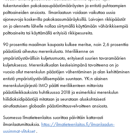
tiukentuneiden pakokaasupäästömääräysten ja entistä puhtaampien
polttoaineiden ansiosta. Ilmanlaatuun voidaan vaikuttaa uusia
ajoneuvoja koskevilla pakokaasumääräyksillä. Laivojen rikkipäästöt
on jo alennettu lähelle nollaa siirtymällä käyttämään vähärikkisempiä
polttoaineita tai käyttämällä erityisiä rikkipesureita.
90 prosenttia maailman kaupasta kulkee meritse, noin 2,6 prosenttia
päästöistä aiheutuu merenkulusta. Meriliikenne on
ympäristöystävällisin kuljetusmuoto, erityisesti suurien tavaramäärien
kuljetuksessa. Merenkulkualan keskeisimpänä tavoitteena on jo
vuosia ollut merenkulun päästöjen vähentäminen ja alan kehittäminen
entistä ympäristöystävällisempään suuntaan. YK:n alainen
merenkulunjärjestö IMO päätti meriliikenteen mittavista
päästöleikkauksista huhtikuussa 2018 ja esimerkiksi merenkulun
hiilidioksidipäästöjä mitataan ja seurataan aluskohtaisesti
ainutlaatuisen globaalin päästömittausvelvoitteen ansiosta.
Suomessa Ilmatieteenlaitos suorittaa päivittäin kattavasti
ilmanlaatumittauksia.
https://ilmatieteenlaitos.fi/ilmanlaadun-
uusimmat-ylitykset
.