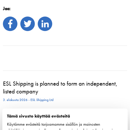
Jaa:
ESL Shipping is planned to form an independent,
listed company
3. elokuuta 2026 - ESL Shipping Ltd
Tallinkin Victoria I siirtyy uudelle laituripaikalle
Tämä sivusto käyttää evästeitä
5.8.2026
Käytämme evästeitä tarjoamamme sisällön ja mainosten