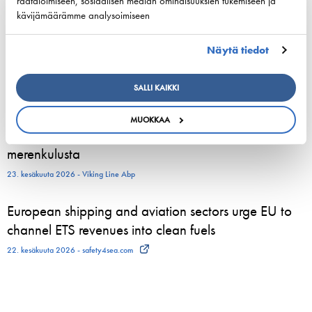
räätälöimiseen, sosiaalisen median ominaisuuksien tukemiseen ja
3. elokuuta 2026 - Tallink Silja Oy
kävijämäärämme analysoimiseen
Pohjoismaiset varustamoedustajat kokoontuvat
Näytä tiedot
Helsinkiin vahvistamaan meriliikenteen resilienssiä
24. kesäkuuta 2026 - Suomen Varustamot Ry
SALLI KAIKKI
800 kesätyöntekijää aloittelee parhaillaan Viking
MUOKKAA
Linen laivoilla – moni heistä löytää uran
merenkulusta
23. kesäkuuta 2026 - Viking Line Abp
European shipping and aviation sectors urge EU to
channel ETS revenues into clean fuels
22. kesäkuuta 2026 - safety4sea.com