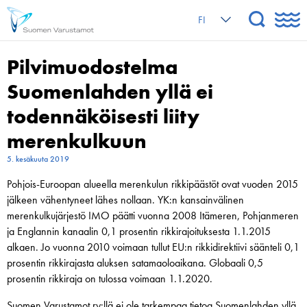
FI
Pilvimuodostelma
Suomenlahden yllä ei
todennäköisesti liity
merenkulkuun
5. kesäkuuta 2019
Pohjois-Euroopan alueella merenkulun rikkipäästöt ovat vuoden 2015
jälkeen vähentyneet lähes nollaan. YK:n kansainvälinen
merenkulkujärjestö IMO päätti vuonna 2008 Itämeren, Pohjanmeren
ja Englannin kanaalin 0,1 prosentin rikkirajoituksesta 1.1.2015
alkaen. Jo vuonna 2010 voimaan tullut EU:n rikkidirektiivi säänteli 0,1
prosentin rikkirajasta aluksen satamaoloaikana. Globaali 0,5
prosentin rikkiraja on tulossa voimaan 1.1.2020.
Suomen Varustamot ry:llä ei ole tarkempaa tietoa Suomenlahden yllä