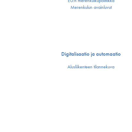
EU:n merenkulku­politiikka
Merenkulun avainluvut
Digitalisaatio ja automaatio
Alusliikenteen tilannekuva