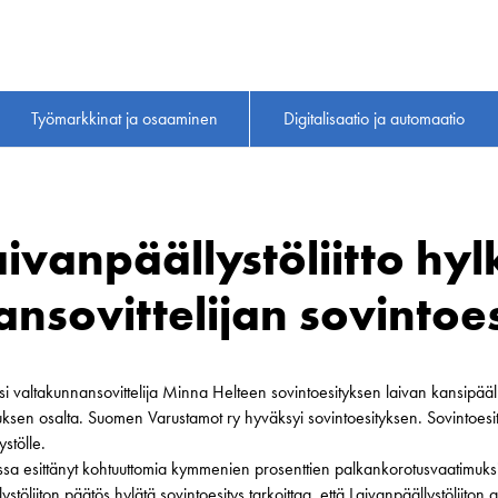
Työmarkkinat ja osaaminen
Digitalisaatio ja automaatio
vanpäällystöliitto hyl
nsovittelijan sovintoe
äsi valtakunnansovittelija Minna Helteen sovintoesityksen laivan kansipää
sen osalta. Suomen Varustamot ry hyväksyi sovintoesityksen. Sovintoesity
ystölle.
issa esittänyt kohtuuttomia kymmenien prosenttien palkankorotusvaatimuksia,
ystöliiton päätös hylätä sovintoesitys tarkoittaa, että Laivanpäällystöliito