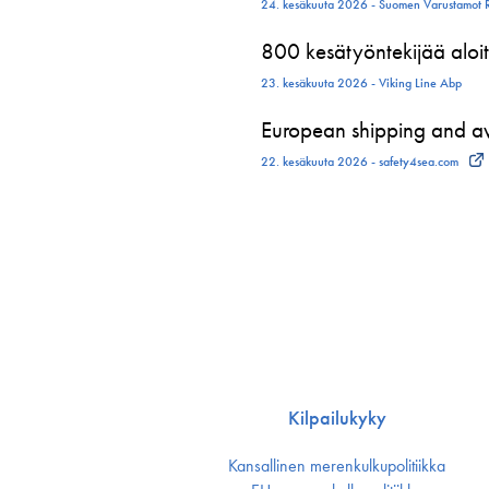
24. kesäkuuta 2026 - Suomen Varustamot 
800 kesätyöntekijää aloit
23. kesäkuuta 2026 - Viking Line Abp
European shipping and avi
22. kesäkuuta 2026 - safety4sea.com
Kilpailukyky
Kansallinen merenkulku­politiikka