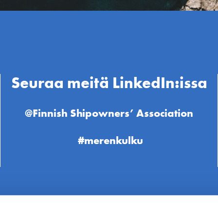
Seuraa meitä LinkedIn:issa
@Finnish Shipowners’ Association
#merenkulku