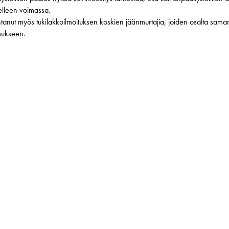
elleen voimassa.
ntanut myös tukilakkoilmoituksen koskien jäänmurtajia, joiden osalta sama
mukseen.