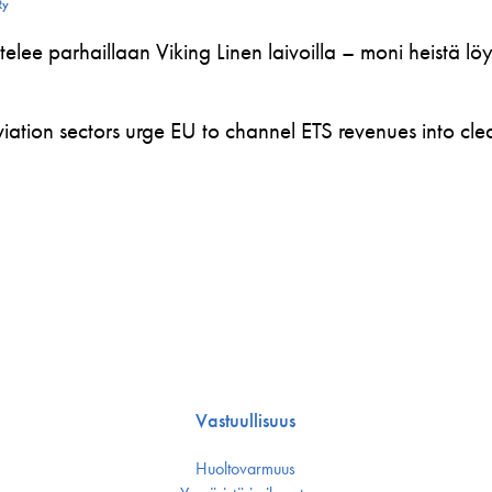
Ry
telee parhaillaan Viking Linen laivoilla – moni heistä l
ation sectors urge EU to channel ETS revenues into clea
Vastuullisuus
Huoltovarmuus