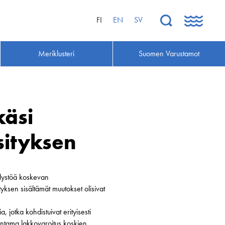
FI
EN
SV
Meriklusteri
Suomen Varustamot
käsi
sityksen
llystöä koskevan
ksen sisältämät muutokset olisivat
 jotka kohdistuivat erityisesti
n antama lakkovaroitus koskien