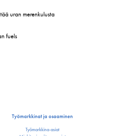
öytää uran merenkulusta
n fuels
Työmarkkinat ja osaaminen
Työmarkkina-asiat