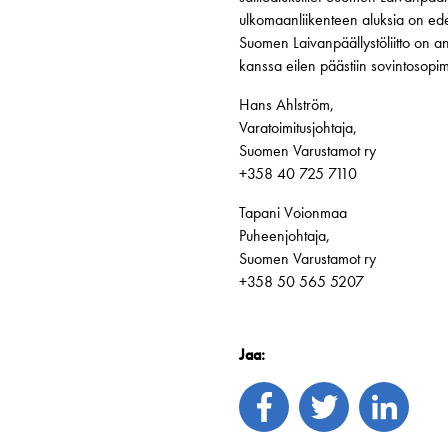
ulkomaanliikenteen aluksia on ed
Suomen Laivanpäällystöliitto on a
kanssa eilen päästiin sovintosopi
Hans Ahlström,
Varatoimitusjohtaja,
Suomen Varustamot ry
+358 40 725 7110
Tapani Voionmaa
Puheenjohtaja,
Suomen Varustamot ry
+358 50 565 5207
Jaa: