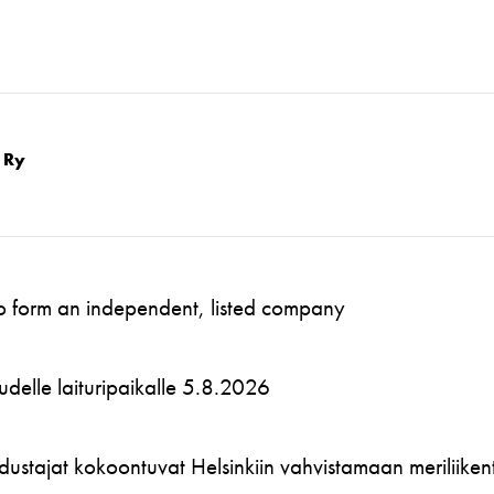
 Ry
to form an independent, listed company
 uudelle laituripaikalle 5.8.2026
ustajat kokoontuvat Helsinkiin vahvistamaan meriliikente