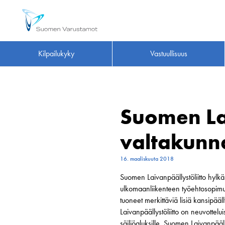
Kilpailukyky
Vastuullisuus
Suomen Lai
valtakunna
16. maaliskuuta 2018
Suomen Laivanpäällystöliitto hylk
ulkomaanliikenteen työehtosopimuk
tuoneet merkittäviä lisiä kansipääll
Laivanpäällystöliitto on neuvottelu
säiliöaluksille. Suomen Laivanpääll