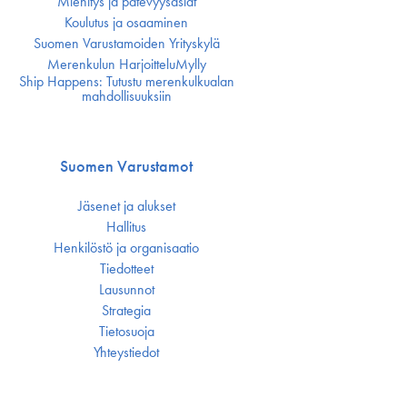
Miehitys ja pätevyys­asiat
Koulutus ja osaaminen
Suomen Varustamoiden Yrityskylä
Merenkulun HarjoitteluMylly
Ship Happens: Tutustu merenkulkualan
mahdollisuuksiin
Suomen Varustamot
Jäsenet ja alukset
Hallitus
Henkilöstö ja organisaatio
Tiedotteet
Lausunnot
Strategia
Tietosuoja
Yhteystiedot