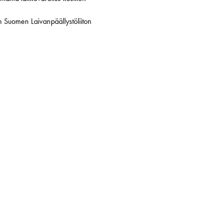
n Suomen Laivanpäällystöliiton