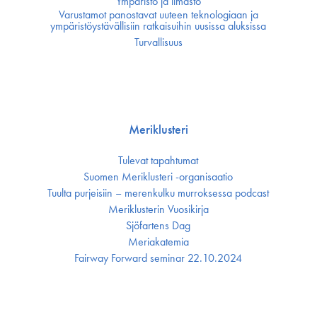
Ympäristö ja ilmasto
Varustamot panostavat uuteen teknologiaan ja
ympäristöystävällisiin ratkaisuihin uusissa aluksissa
Turvallisuus
Meriklusteri
Tulevat tapahtumat
Suomen Meriklusteri -organisaatio
Tuulta purjeisiin – merenkulku murroksessa podcast
Meriklusterin Vuosikirja
Sjöfartens Dag
Meriakatemia
Fairway Forward seminar 22.10.2024