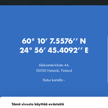
60° 10’ 7.5576’’ N
24° 56’ 45.4092’’ E
Aleksanterinkatu 44,
00100 Helsinki, Finland
Katso kartalla ›
Tämä sivusto käyttää evästeitä