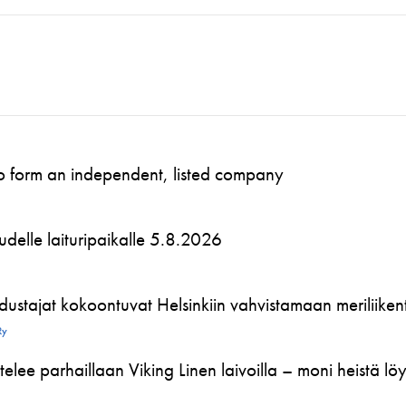
to form an independent, listed company
 uudelle laituripaikalle 5.8.2026
ustajat kokoontuvat Helsinkiin vahvistamaan meriliikente
Ry
telee parhaillaan Viking Linen laivoilla – moni heistä l