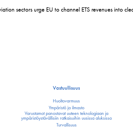
ation sectors urge EU to channel ETS revenues into clea
Vastuullisuus
Huoltovarmuus
Ympäristö ja ilmasto
Varustamot panostavat uuteen teknologiaan ja
ympäristöystävällisiin ratkaisuihin uusissa aluksissa
Turvallisuus