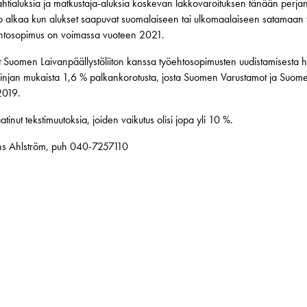
i rahtialuksia ja matkustaja-aluksia koskevan lakkovaroituksen tänään per
 alkaa kun alukset saapuvat suomalaiseen tai ulkomaalaiseen satamaan ta
öehtosopimus on voimassa vuoteen 2021.
 Suomen Laivanpäällystöliiton kanssa työehtosopimusten uudistamisesta 
 linjan mukaista 1,6 % palkankorotusta, josta Suomen Varustamot ja Suom
2019.
tinut tekstimuutoksia, joiden vaikutus olisi jopa yli 10 %.
Hans Ahlström, puh 040-7257110