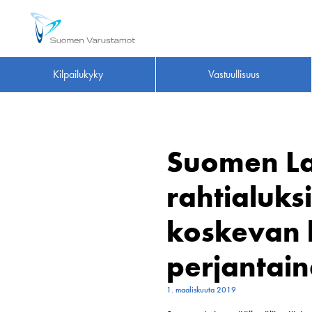
Kilpailukyky
Vastuullisuus
Suomen Lai
rahtialuks
koskevan 
perjantain
1. maaliskuuta 2019