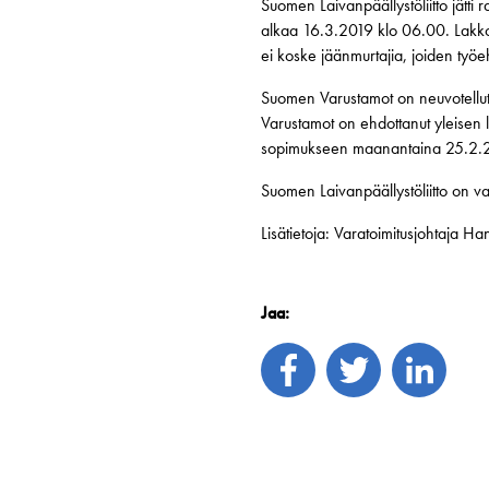
Suomen Laivanpäällystöliitto jätt
alkaa 16.3.2019 klo 06.00. Lakko
ei koske jäänmurtajia, joiden ty
Suomen Varustamot on neuvotellut
Varustamot on ehdottanut yleisen
sopimukseen maanantaina 25.2.
Suomen Laivanpäällystöliitto on vaa
Lisätietoja: Varatoimitusjohtaja 
Jaa: