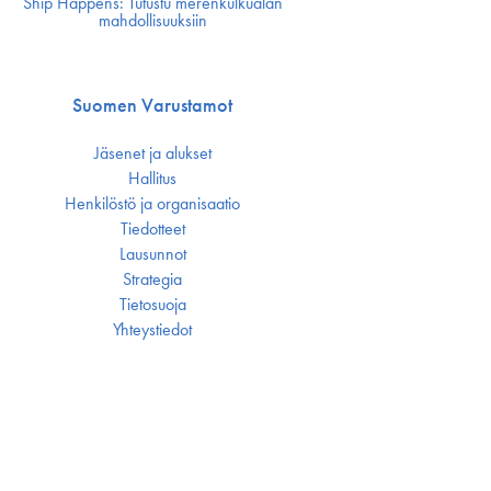
Ship Happens: Tutustu merenkulkualan
mahdollisuuksiin
Suomen Varustamot
Jäsenet ja alukset
Hallitus
Henkilöstö ja organisaatio
Tiedotteet
Lausunnot
Strategia
Tietosuoja
Yhteystiedot