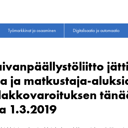
Työmarkkinat ja osaaminen
Digitalisaatio ja automaatio
vanpäällystöliitto jätt
ia ja matkustaja-aluksi
lakkovaroituksen tänä
a 1.3.2019