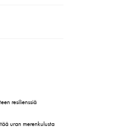
en resilienssiä
öytää uran merenkulusta