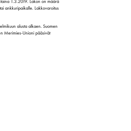
jantaina 1.3.2019. Lakon on määrä
i ankkuripaikalle. Lakkovaroitus
helmikuun alusta alkaen. Suomen
en Merimies-Unioni pääsivät