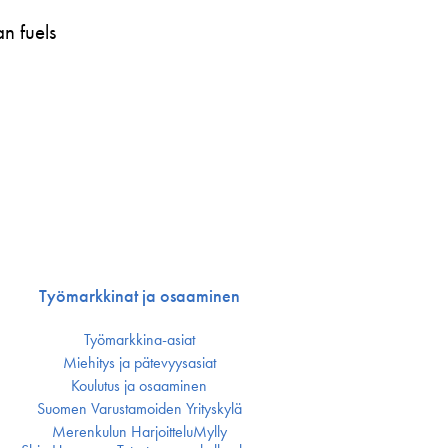
n fuels
Työmarkkinat ja osaaminen
Työmarkkina-asiat
Miehitys ja pätevyys­asiat
Koulutus ja osaaminen
Suomen Varustamoiden Yrityskylä
Merenkulun HarjoitteluMylly