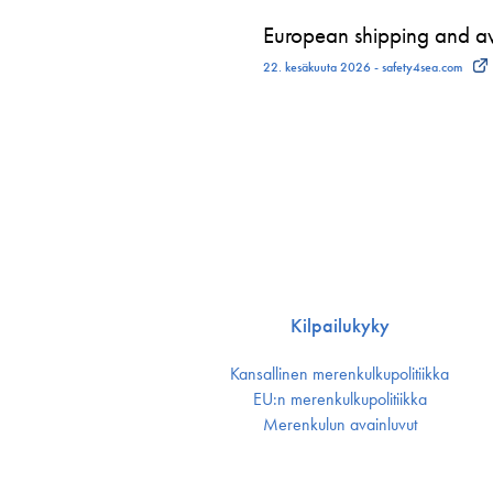
European shipping and avi
22. kesäkuuta 2026 - safety4sea.com
Kilpailukyky
Kansallinen merenkulku­politiikka
EU:n merenkulku­politiikka
Merenkulun avainluvut