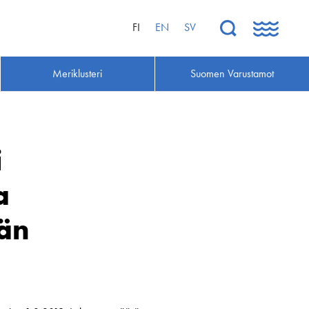
FI
EN
SV
Meriklusteri
Suomen Varustamot
i
a
än