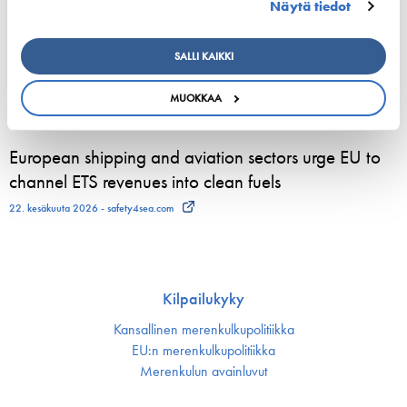
Näytä tiedot
800 kesätyöntekijää aloittelee parhaillaan Viking
Linen laivoilla – moni heistä löytää uran
SALLI KAIKKI
merenkulusta
MUOKKAA
23. kesäkuuta 2026 - Viking Line Abp
European shipping and aviation sectors urge EU to
channel ETS revenues into clean fuels
22. kesäkuuta 2026 - safety4sea.com
Kilpailukyky
Kansallinen merenkulku­politiikka
EU:n merenkulku­politiikka
Merenkulun avainluvut