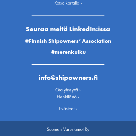
Katso kartalla ›
Seuraa meitä LinkedIn:issa
@Finnish Shipowners’ Association
#merenkulku
info@shipowners.fi
Ota yhteyttä ›
Henkilöstö ›
Evästeet ›
Suomen Varustamot Ry