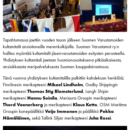
Tapahtumassa jaettiin vuoden tauon jälkeen Suomen Varustamoiden
kultamitalit ansioituneille merenkulkijoille. Suomen Varustamot ry:n
hallitus myöntää kultamitalit jäsenvarustamoiden esitysten perusteella.
Yhdistyksen kultamitali jaetaan huomionosoituksena pitkäaikaisesta,
ansiokkaasta meripalveluksesta Suomen kauppalaivastossa.
Tänä vuonna yhdistyksen kultamitalilla palkittiin kahdeksan henkilöä;
Finnlinesin merikapteeni
Mikael Lindholm
, Godby Shippingin
merikapteeni
Thomas Stig Blomsterlund
, Langh Shipin
merikapteeni
Hannu Soinila
, Meriaura Groupin merikapteeni
Thord Vaenerberg
ja merikapteeni
Klaus Ketto
, OSM Maritime
Groupin konepäällikkö
Veijo Immonen
ja päällikkö
Pekka
Hämäläinen,
sekä Tallink Siljan merikapteeni
Juha Rossi
.