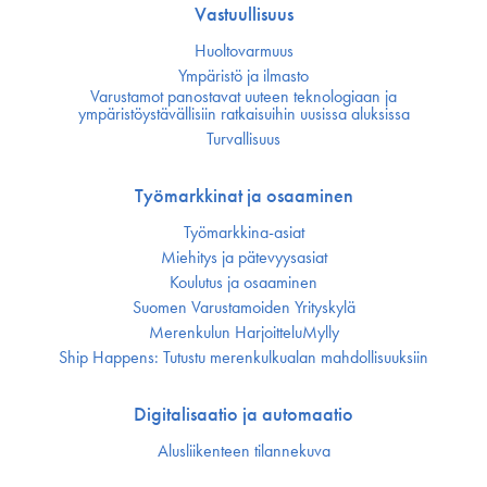
Vastuullisuus
Huoltovarmuus
Ympäristö ja ilmasto
Varustamot panostavat uuteen teknologiaan ja
ympäristöystävällisiin ratkaisuihin uusissa aluksissa
Turvallisuus
Työmarkkinat ja osaaminen
Työmarkkina-asiat
Miehitys ja pätevyys­asiat
Koulutus ja osaaminen
Suomen Varustamoiden Yrityskylä
Merenkulun HarjoitteluMylly
Ship Happens: Tutustu merenkulkualan mahdollisuuksiin
Digitalisaatio ja automaatio
Alusliikenteen tilannekuva