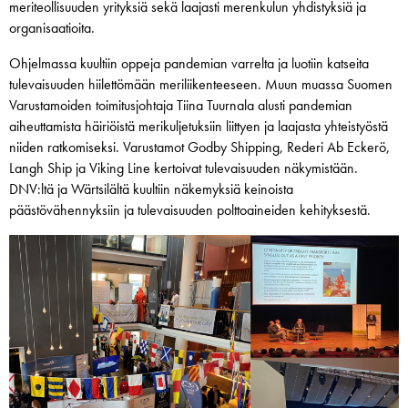
meriteollisuuden yrityksiä sekä laajasti merenkulun yhdistyksiä ja
organisaatioita.
Ohjelmassa kuultiin oppeja pandemian varrelta ja luotiin katseita
tulevaisuuden hiilettömään meriliikenteeseen. Muun muassa Suomen
Varustamoiden toimitusjohtaja Tiina Tuurnala alusti pandemian
aiheuttamista häiriöistä merikuljetuksiin liittyen ja laajasta yhteistyöstä
niiden ratkomiseksi. Varustamot Godby Shipping, Rederi Ab Eckerö,
Langh Ship ja Viking Line kertoivat tulevaisuuden näkymistään.
DNV:ltä ja Wärtsilältä kuultiin näkemyksiä keinoista
päästövähennyksiin ja tulevaisuuden polttoaineiden kehityksestä.