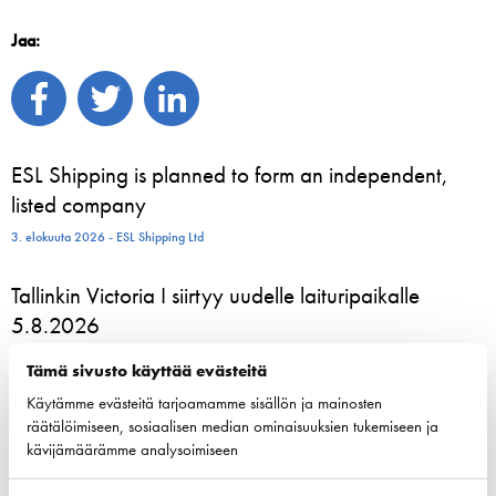
Jaa:
ESL Shipping is planned to form an independent,
listed company
3. elokuuta 2026 - ESL Shipping Ltd
Tallinkin Victoria I siirtyy uudelle laituripaikalle
5.8.2026
3. elokuuta 2026 - Tallink Silja Oy
Tämä sivusto käyttää evästeitä
Käytämme evästeitä tarjoamamme sisällön ja mainosten
Pohjoismaiset varustamoedustajat kokoontuvat
räätälöimiseen, sosiaalisen median ominaisuuksien tukemiseen ja
Helsinkiin vahvistamaan meriliikenteen resilienssiä
kävijämäärämme analysoimiseen
24. kesäkuuta 2026 - Suomen Varustamot Ry