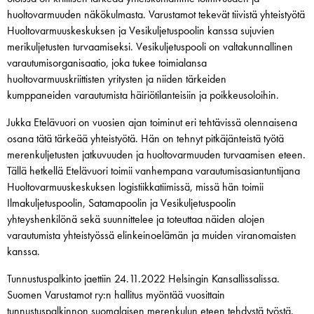
huoltovarmuuden näkökulmasta. Varustamot tekevät tiivistä yhteistyötä
Huoltovarmuuskeskuksen ja Vesikuljetuspoolin kanssa sujuvien
merikuljetusten turvaamiseksi. Vesikuljetuspooli on valtakunnallinen
varautumisorganisaatio, joka tukee toimialansa
huoltovarmuuskriittisten yritysten ja niiden tärkeiden
kumppaneiden varautumista häiriötilanteisiin ja poikkeusoloihin.
Jukka Etelävuori on vuosien ajan toiminut eri tehtävissä olennaisena
osana tätä tärkeää yhteistyötä. Hän on tehnyt pitkäjänteistä työtä
merenkuljetusten jatkuvuuden ja huoltovarmuuden turvaamisen eteen.
Tällä hetkellä Etelävuori toimii vanhempana varautumisasiantuntijana
Huoltovarmuuskeskuksen logistiikkatiimissä, missä hän toimii
Ilmakuljetuspoolin, Satamapoolin ja Vesikuljetuspoolin
yhteyshenkilönä sekä suunnittelee ja toteuttaa näiden alojen
varautumista yhteistyössä elinkeinoelämän ja muiden viranomaisten
kanssa.
Tunnustuspalkinto jaettiin 24.11.2022 Helsingin Kansallissalissa.
Suomen Varustamot ry:n hallitus myöntää vuosittain
tunnustuspalkinnon suomalaisen merenkulun eteen tehdystä työstä.