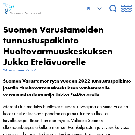
FI
Suomen Varustamoiden
tunnustuspalkinto
Huoltovarmuuskeskuksen
Jukka Etelävuorelle
24. marraskuuta 2022
Suomen Varustamot ry:n vuoden 2022 tunnustuspalkinto
jaettiin Huoltovarmuuskeskuksen vanhemmalle
varautumisasiantuntija Jukka Etelävuorelle.
Merenkulun merkitys huoltovarmuuden turvaajana on viime vuosina
korostunut entisestään pandemian ja muuttuneen ulko- ja
turvallisuuspoliittisen tilanteen myötä. Valtaosa Suomen
ulkomaankaupasta kulkee meritse. Merikuljetusten jatkuvuus kaikissa
oloissa on kriittisen tärkeää yhteiskuntamme toimivuuden ja