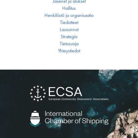
Jäsenet ja alukset
Hallitus
Henkilöstö ja organisaatio
Tiedotteet
Lausunnot
Strategia
Tietosuoja
Yhteystiedot