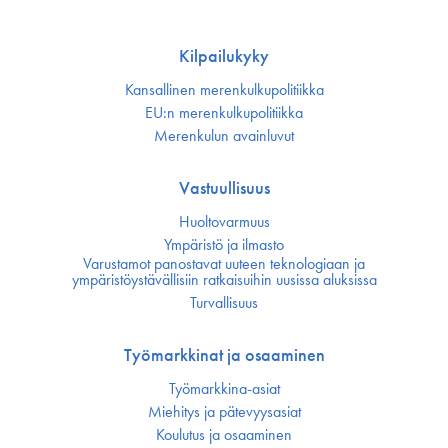
Kilpailukyky
Kansallinen merenkulku­politiikka
EU:n merenkulku­politiikka
Merenkulun avainluvut
Vastuullisuus
Huoltovarmuus
Ympäristö ja ilmasto
Varustamot panostavat uuteen teknologiaan ja
ympäristöystävällisiin ratkaisuihin uusissa aluksissa
Turvallisuus
Työmarkkinat ja osaaminen
Työmarkkina-asiat
Miehitys ja pätevyys­asiat
Koulutus ja osaaminen