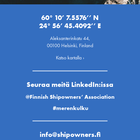
60° 10’ 7.5576’’ N
24° 56’ 45.4092’’ E
Aleksanterinkatu 44,
00100 Helsinki, Finland
Katso kartalla ›
Seuraa meitä LinkedIn:issa
@Finnish Shipowners’ Association
#merenkulku
info@shipowners.fi