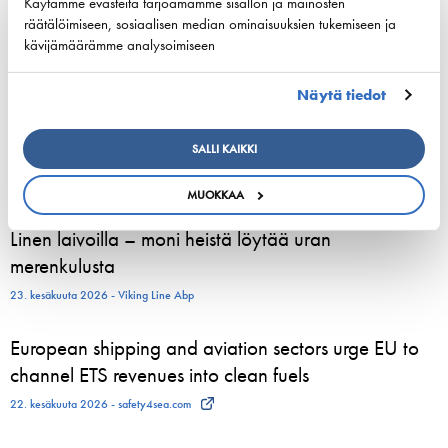
Käytämme evästeitä tarjoamamme sisällön ja mainosten
5.8.2026
räätälöimiseen, sosiaalisen median ominaisuuksien tukemiseen ja
kävijämäärämme analysoimiseen
3. elokuuta 2026 - Tallink Silja Oy
Näytä tiedot
Pohjoismaiset varustamoedustajat kokoontuvat
Helsinkiin vahvistamaan meriliikenteen resilienssiä
SALLI KAIKKI
24. kesäkuuta 2026 - Suomen Varustamot Ry
MUOKKAA
800 kesätyöntekijää aloittelee parhaillaan Viking
Linen laivoilla – moni heistä löytää uran
merenkulusta
23. kesäkuuta 2026 - Viking Line Abp
European shipping and aviation sectors urge EU to
channel ETS revenues into clean fuels
22. kesäkuuta 2026 - safety4sea.com