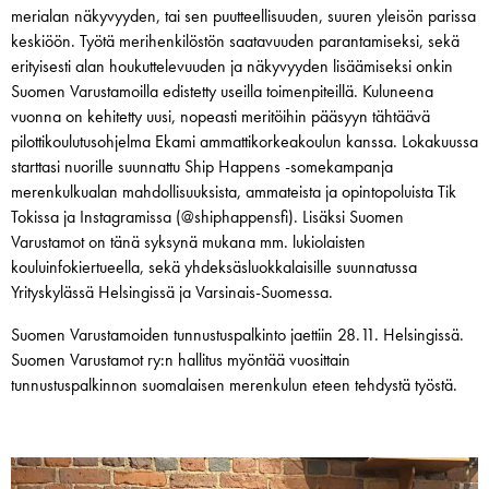
merialan näkyvyyden, tai sen puutteellisuuden, suuren yleisön parissa
keskiöön. Työtä merihenkilöstön saatavuuden parantamiseksi, sekä
erityisesti alan houkuttelevuuden ja näkyvyyden lisäämiseksi onkin
Suomen Varustamoilla edistetty useilla toimenpiteillä. Kuluneena
vuonna on kehitetty uusi, nopeasti meritöihin pääsyyn tähtäävä
pilottikoulutusohjelma Ekami ammattikorkeakoulun kanssa. Lokakuussa
starttasi nuorille suunnattu Ship Happens -somekampanja
merenkulkualan mahdollisuuksista, ammateista ja opintopoluista Tik
Tokissa ja Instagramissa (@shiphappensfi). Lisäksi Suomen
Varustamot on tänä syksynä mukana mm. lukiolaisten
kouluinfokiertueella, sekä yhdeksäsluokkalaisille suunnatussa
Yrityskylässä Helsingissä ja Varsinais-Suomessa.
Suomen Varustamoiden tunnustuspalkinto jaettiin 28.11. Helsingissä.
Suomen Varustamot ry:n hallitus myöntää vuosittain
tunnustuspalkinnon suomalaisen merenkulun eteen tehdystä työstä.