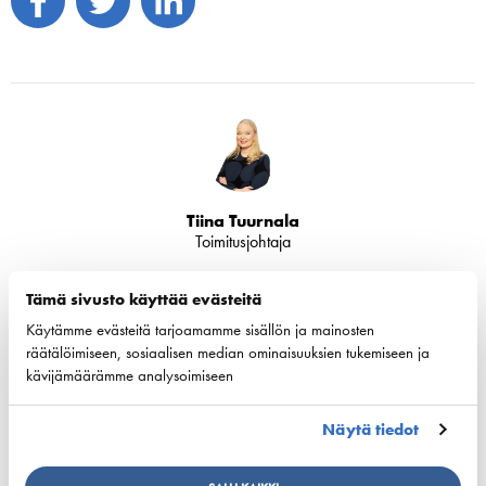
Tiina Tuurnala
Toimitusjohtaja
Tiina Tuurnala on Suomen Varustamot Ry:n toimitusjohtaja.
Tämä sivusto käyttää evästeitä
Käytämme evästeitä tarjoamamme sisällön ja mainosten
+358 40 5476762
räätälöimiseen, sosiaalisen median ominaisuuksien tukemiseen ja
tiina.tuurnala@shipowners.fi
kävijämäärämme analysoimiseen
Näytä tiedot