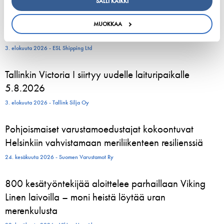
SALLI KAIKKI
ESL Shipping is planned to form an independent,
MUOKKAA
listed company
3. elokuuta 2026 - ESL Shipping Ltd
Tallinkin Victoria I siirtyy uudelle laituripaikalle
5.8.2026
3. elokuuta 2026 - Tallink Silja Oy
Pohjoismaiset varustamoedustajat kokoontuvat
Helsinkiin vahvistamaan meriliikenteen resilienssiä
24. kesäkuuta 2026 - Suomen Varustamot Ry
800 kesätyöntekijää aloittelee parhaillaan Viking
Linen laivoilla – moni heistä löytää uran
merenkulusta