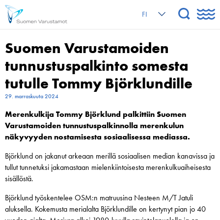
FI
Suomen Varustamoiden
tunnustuspalkinto somesta
tutulle Tommy Björklundille
29. marraskuuta 2024
Merenkulkija Tommy Björklund palkittiin Suomen
Varustamoiden tunnustuspalkinnolla merenkulun
näkyvyyden nostamisesta sosiaalisessa mediassa.
Björklund on jakanut arkeaan merillä sosiaalisen median kanavissa ja
tullut tunnetuksi jakamastaan mielenkiintoisesta merenkulkuaiheisesta
sisällöstä.
Björklund työskentelee OSM:n matruusina Nesteen M/T Jatuli
aluksella. Kokemusta merialalta Björklundille on kertynyt pian jo 40