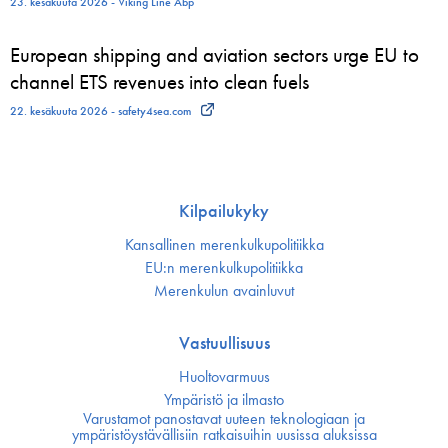
23. kesäkuuta 2026 - Viking Line Abp
European shipping and aviation sectors urge EU to
channel ETS revenues into clean fuels
22. kesäkuuta 2026 - safety4sea.com
Kilpailukyky
Kansallinen merenkulku­politiikka
EU:n merenkulku­politiikka
Merenkulun avainluvut
Vastuullisuus
Huoltovarmuus
Ympäristö ja ilmasto
Varustamot panostavat uuteen teknologiaan ja
ympäristöystävällisiin ratkaisuihin uusissa aluksissa