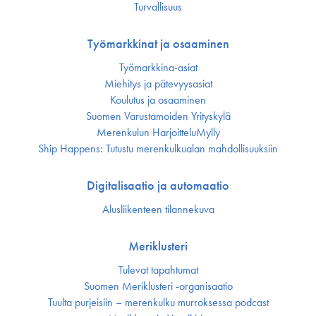
Turvallisuus
Työmarkkinat ja osaaminen
Työmarkkina-asiat
Miehitys ja pätevyys­asiat
Koulutus ja osaaminen
Suomen Varustamoiden Yrityskylä
Merenkulun HarjoitteluMylly
Ship Happens: Tutustu merenkulkualan mahdollisuuksiin
Digitalisaatio ja automaatio
Alusliikenteen tilannekuva
Meriklusteri
Tulevat tapahtumat
Suomen Meriklusteri -organisaatio
Tuulta purjeisiin – merenkulku murroksessa podcast