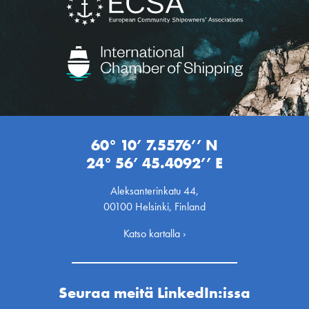
60° 10’ 7.5576’’ N
24° 56’ 45.4092’’ E
Aleksanterinkatu 44,
00100 Helsinki, Finland
Katso kartalla ›
Seuraa meitä LinkedIn:issa