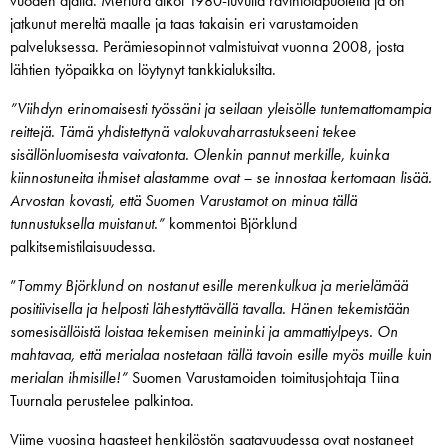
vuoden ajalta. Meriura alkoi 1980-luvulla ravintolapuolella ja on
jatkunut mereltä maalle ja taas takaisin eri varustamoiden
palveluksessa. Perämiesopinnot valmistuivat vuonna 2008, josta
lähtien työpaikka on löytynyt tankkialuksilta.
”Viihdyn erinomaisesti työssäni ja seilaan yleisölle tuntemattomampia
reittejä. Tämä yhdistettynä valokuvaharrastukseeni tekee
sisällönluomisesta vaivatonta. Olenkin pannut merkille, kuinka
kiinnostuneita ihmiset alastamme ovat – se innostaa kertomaan lisää.
Arvostan kovasti, että Suomen Varustamot on minua tällä
tunnustuksella muistanut.”
kommentoi Björklund
palkitsemistilaisuudessa.
”
Tommy Björklund on nostanut esille merenkulkua ja merielämää
positiivisella ja helposti lähestyttävällä tavalla. Hänen tekemistään
somesisällöistä loistaa tekemisen meininki ja ammattiylpeys. On
mahtavaa, että merialaa nostetaan tällä tavoin esille myös muille kuin
merialan ihmisille!”
Suomen Varustamoiden toimitusjohtaja Tiina
Tuurnala perustelee palkintoa.
Viime vuosina haasteet henkilöstön saatavuudessa ovat nostaneet