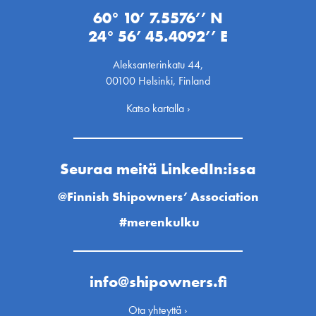
60° 10’ 7.5576’’ N
24° 56’ 45.4092’’ E
Aleksanterinkatu 44,
00100 Helsinki, Finland
Katso kartalla ›
Seuraa meitä LinkedIn:issa
@Finnish Shipowners’ Association
#merenkulku
info@shipowners.fi
Ota yhteyttä ›