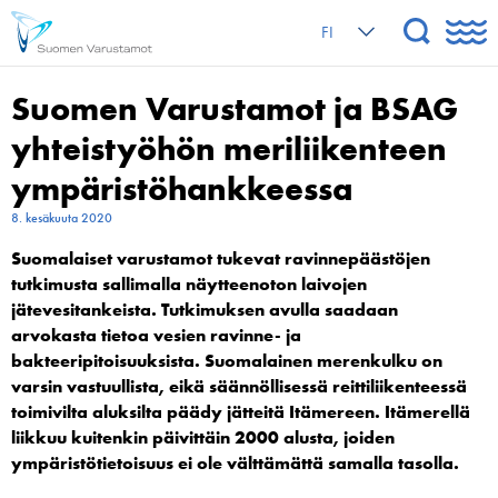
FI
Suomen Varustamot ja BSAG
yhteistyöhön meriliikenteen
ympäristö­hankkeessa
8. kesäkuuta 2020
Suomalaiset varustamot tukevat ravinnepäästöjen
tutkimusta sallimalla näytteenoton laivojen
jätevesitankeista. Tutkimuksen avulla saadaan
arvokasta tietoa vesien ravinne- ja
bakteeripitoisuuksista. Suomalainen merenkulku on
varsin vastuullista, eikä säännöllisessä reittiliikenteessä
toimivilta aluksilta päädy jätteitä Itämereen. Itämerellä
liikkuu kuitenkin päivittäin 2000 alusta, joiden
ympäristötietoisuus ei ole välttämättä samalla tasolla.