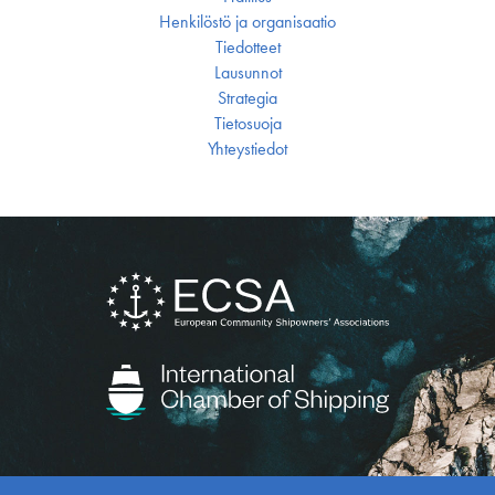
Henkilöstö ja organisaatio
Tiedotteet
Lausunnot
Strategia
Tietosuoja
Yhteystiedot