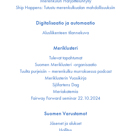
Merenkulun HarjoitteluMylly
Ship Happens: Tutustu merenkulkualan mahdollisuuksiin
Digitalisaatio ja automaatio
Alusliikenteen tilannekuva
Meriklusteri
Tulevat tapahtumat
Suomen Meriklusteri -organisaatio
Tuulta purjeisiin – merenkulku murroksessa podcast
Meriklusterin Vuosikirja
Sjöfartens Dag
Meriakatemia
Fairway Forward seminar 22.10.2024
Suomen Varustamot
Jäsenet ja alukset
Hallitus