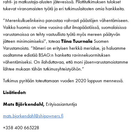
rahti- ja matkustaja-alusten jätevesissä. Pilottitutkimuksen tulokset
tukevat viranomaisten työtä ja eri tutkimuslaitosten omia hankkeita.
”Merenkulkuelinkeino panostaa vahvasti päästöjen vähentämiseen.
Vaikka huomio on viime vuosina ollut ilmapäästöissä, suomalaisissa
varustamoissa on tehty vastuullista työtä myös mereen päätyvän
jätteen minimoimiseksi”, toteaa
Tiina Tuurnala
Suomen
Varustamoista. ”Itämeri on erityisen herkkä merialue, ja haluamme
osaltamme edistää BSAG:n hanketta ravinnekuormituksen
vähentämiseksi. On ilahduttavaa, että moni jäsenvarustamoistamme
lähtee mukaan tähän tutkimusyhteistyöhön.”
Tutkimus pyritään toteuttamaan vuoden 2020 loppuun mennessä.
Lisätiedot:
Mats Björkendahl,
Erityisasiantuntija
mats.bjorkendahl@shipowners.fi
+358 400 665228