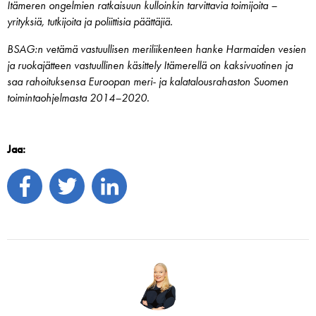
Itämeren ongelmien ratkaisuun kulloinkin tarvittavia toimijoita –
yrityksiä, tutkijoita ja poliittisia päättäjiä.
BSAG:n vetämä vastuullisen meriliikenteen hanke Harmaiden vesien
ja ruokajätteen vastuullinen käsittely Itämerellä on kaksivuotinen ja
saa rahoituksensa Euroopan meri- ja kalatalousrahaston Suomen
toimintaohjelmasta 2014–2020.
Jaa: