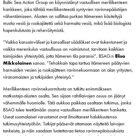
Baltic Sea Action Group on käynnistänyt vastuullisen meriliikenteen
hankkeen, joka tähtää meriliikenteestä syntyvien ravinnepäästöjen
vähentämiseen. Alusten on sallittua purkaa Itämereen käsiteltyjä
mustia vesiä ja ruokajätettä sekä harmaita vesiä, mikä lisää biologista
hapenkulutusta ja rehevöitymistä.
”Vaikka kansainväliset ja kansalliset säädökset ovat tiukentuneet ja
vaikka merenkulun vastuullisuus on voimistunut, tarvitaan kaikkien
toimijoiden yhteistyötä, jotta Itämeren tila paranisi”, BSAG:n
Elisa
Mikkolainen
sanoo. ”Tehokkain tapa tarttua Itämereen päätyvien
harmaiden vesien ja ruokajätteen ravinnekuormaan on alan yritysten,
viranomaisten ja tutkijoiden yhteistyö.”
Meriliikenteen ravinnekuormitusta on tutkittu enimmäkseen
matkustaja-alusten osalta. Sen sijaan rahtilaivojen osuus on jäänyt
vähemmälle huomiolle. Tätä aukkoa paikkaa osaltaan tutkimus, jonka
BSAG tulee teettämään osana vastuullisen meriliikenteen hanketta.
Useat suomalaiset varustamot ovat ilmoittaneet halukkuutensa
tutkimusyhteistyöhön. Tutkijat pääsevät ottamaan näytteitä laivojen
tankeista, ja näin saadaan luotettavaa tietoa ravinnepitoisuuksista