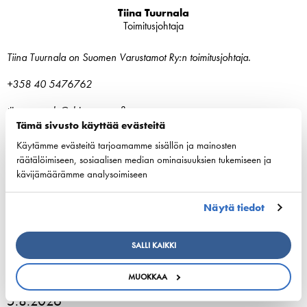
Tiina Tuurnala
Toimitusjohtaja
Tiina Tuurnala on Suomen Varustamot Ry:n toimitusjohtaja.
+358 40 5476762
tiina.tuurnala@shipowners.fi
Tämä sivusto käyttää evästeitä
Käytämme evästeitä tarjoamamme sisällön ja mainosten
räätälöimiseen, sosiaalisen median ominaisuuksien tukemiseen ja
kävijämäärämme analysoimiseen
ESL Shipping is planned to form an independent,
Näytä tiedot
listed company
SALLI KAIKKI
3. elokuuta 2026 - ESL Shipping Ltd
MUOKKAA
Tallinkin Victoria I siirtyy uudelle laituripaikalle
5.8.2026