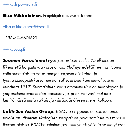
www.shipowners.fi
Elisa Mikkolainen,
Projektijohtaja, Meriliikenne
elisa.mikkolainen@bsag.fi
+358-40-6601829
www.bsag.fi
Suomen Varustamot ry
:n jäsenistöön kuuluu 25 ulkomaan
liikennettä harjoittavaa varustamoa. Yhdistys edeltäjineen on tuonut
esiin suomalaisten varustamojen tarpeita elinkeino- ja
työmarkkinapolitiikassa niin kansallisesti kuin kansainvälisesti jo
vuodesta 1917. Suomalainen varustamoelinkeino on teknologian ja
ympäristöinnovaatioiden edelläkävijä, ja on vahvasti mukana
kehittämässä uusia ratkaisuja vähäpäästöiseen merenkulkuun.
Baltic Sea Action Group,
BSAG on riippumaton säätiö, jonka
tavoite on Itämeren ekologisen tasapainon palauttaminen muuttuvissa
ilmasto-oloissa. BSAG:n toiminta perustuu yhteistyölle ja se tuo yhteen