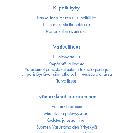
Kilpailukyky
Kansallinen merenkulku­politiikka
EU:n merenkulku­politiikka
Merenkulun avainluvut
Vastuullisuus
Huoltovarmuus
Ympäristö ja ilmasto
Varustamot panostavat uuteen teknologiaan ja
ympäristöystävällisiin ratkaisuihin uusissa aluksissa
Turvallisuus
Työmarkkinat ja osaaminen
Työmarkkina-asiat
Miehitys ja pätevyys­asiat
Koulutus ja osaaminen
Suomen Varustamoiden Yrityskylä