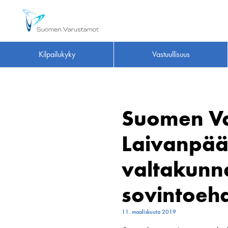
Kilpailukyky
Vastuullisuus
Suomen Va
Laivanpääl
valtakunn
sovintoeh
11. maaliskuuta 2019