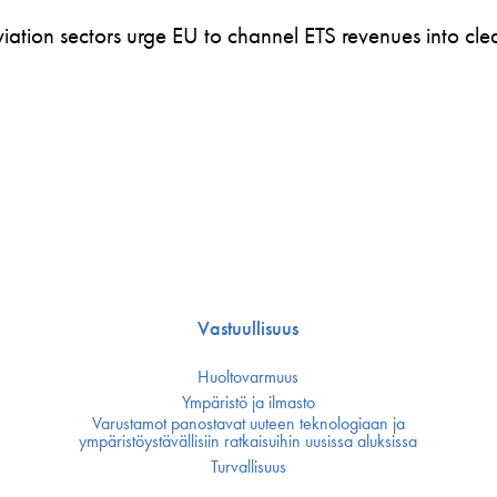
ation sectors urge EU to channel ETS revenues into clea
Vastuullisuus
Huoltovarmuus
Ympäristö ja ilmasto
Varustamot panostavat uuteen teknologiaan ja
ympäristöystävällisiin ratkaisuihin uusissa aluksissa
Turvallisuus