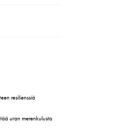
en resilienssiä
öytää uran merenkulusta