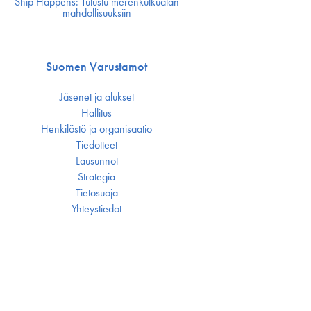
Ship Happens: Tutustu merenkulkualan
mahdollisuuksiin
Suomen Varustamot
Jäsenet ja alukset
Hallitus
Henkilöstö ja organisaatio
Tiedotteet
Lausunnot
Strategia
Tietosuoja
Yhteystiedot