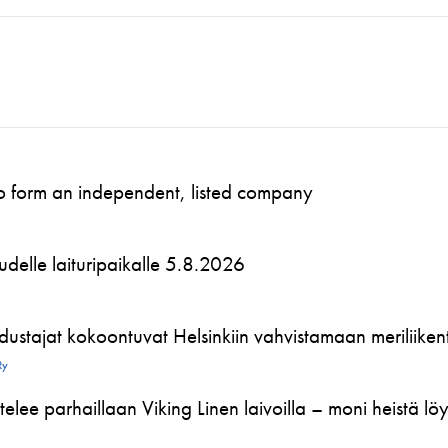
to form an independent, listed company
 uudelle laituripaikalle 5.8.2026
ustajat kokoontuvat Helsinkiin vahvistamaan meriliikente
Ry
telee parhaillaan Viking Linen laivoilla – moni heistä l