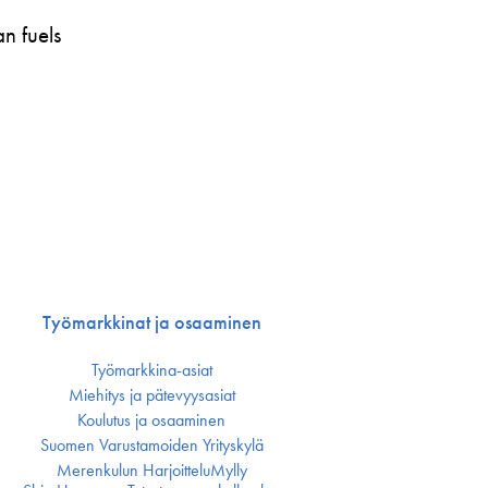
n fuels
Työmarkkinat ja osaaminen
Työmarkkina-asiat
Miehitys ja pätevyys­asiat
Koulutus ja osaaminen
Suomen Varustamoiden Yrityskylä
Merenkulun HarjoitteluMylly