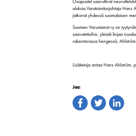
Osapuolet saavuttivat neuvottelutu
aluksia.Varatoimitusjohtaja Hans A
jatkavat yhdessä suomalaisen mere
Suomen Varustamot ry on tyytyväi
saavutettuihin, yleistä linjaa nouda
rakentavassa hengessä, Ahlström 
Lisätietoja antaa Hans Ahlström,
Jaa: