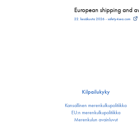
European shipping and avi
22. kesäkuuta 2026 - safety4sea.com
Kilpailukyky
Kansallinen merenkulku­politiikka
EU:n merenkulku­politiikka
Merenkulun avainluvut