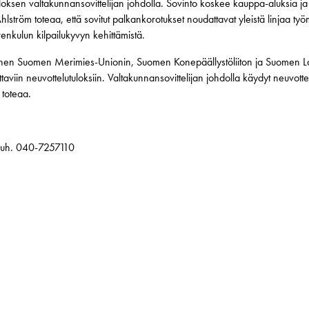
loksen valtakunnansovittelijan johdolla. Sovinto koskee kauppa-aluksia ja
hlström toteaa, että sovitut palkankorotukset noudattavat yleistä linjaa ty
nkulun kilpailukyvyn kehittämistä.
nen Suomen Merimies-Unionin, Suomen Konepäällystöliiton ja Suomen Lai
ttaviin neuvottelutuloksiin. Valtakunnansovittelijan johdolla käydyt neuvotte
toteaa.
 puh. 040-7257110