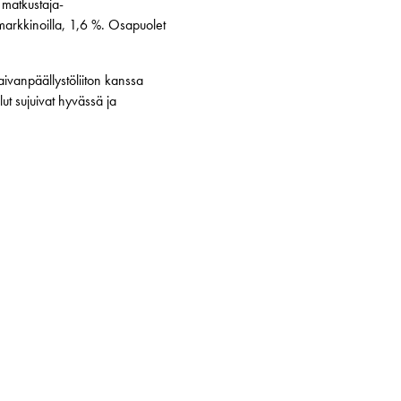
 matkustaja-
ömarkkinoilla, 1,6 %. Osapuolet
vanpäällystöliiton kanssa
lut sujuivat hyvässä ja