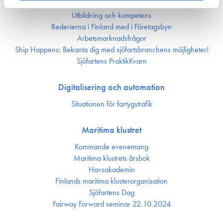
Bemannings och kompetens­frågor
Utbildning och kompetens
Rederierna i Finland med i Företagsbyn
Arbetsmarknadsfrågor
Ship Happens: Bekanta dig med sjöfartsbranchens möjligheter!
Sjöfartens PraktikKvarn
Digitalisering och automation
Situationen för fartygstrafik
Maritima klustret
Kommande evenemang
Maritima klustrets årsbok
Havsakademin
Finlands maritima kluster­organisation
Sjöfartens Dag
Fairway Forward seminar 22.10.2024