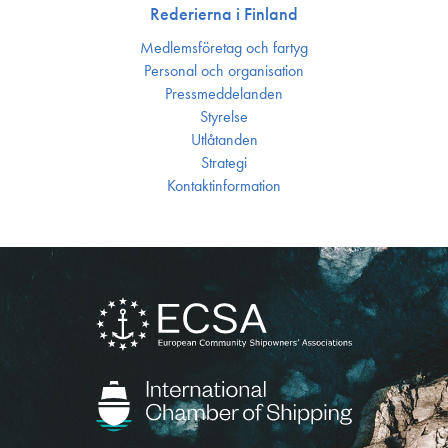
Rederierna i Finland
Medlemsföretag och fartyg
Personal och organisation
Press­meddelanden
Styrelse
Utlåtanden
Strategi
Kontakt­information