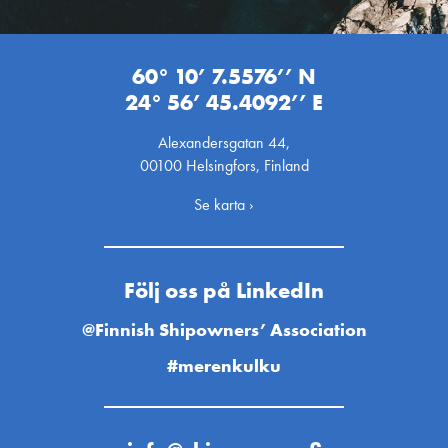
60° 10’ 7.5576’’ N
24° 56’ 45.4092’’ E
Alexandersgatan 44,
00100 Helsingfors, Finland
Se karta ›
Följ oss på LinkedIn
@Finnish Shipowners’ Association
#merenkulku