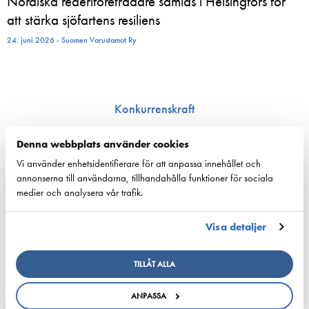
Nordiska rederiföreträdare samlas i Helsingfors för
att stärka sjöfartens resiliens
24. juni 2026 - Suomen Varustamot Ry
Konkurrenskraft
Nationell sjöfartspolitik
Denna webbplats använder cookies
Sjöfarts­politik inom EU
Vi använder enhetsidentifierare för att anpassa innehållet och
Nyckeltal för sjöfarten
annonserna till användarna, tillhandahålla funktioner för sociala
medier och analysera vår trafik.
Ansvarsfullhet
Försörjnings­beredskap
Visa detaljer
Miljön och klimat
Säkerhet
TILLÅT ALLA
Arbetsmarknad och kompetens
ANPASSA