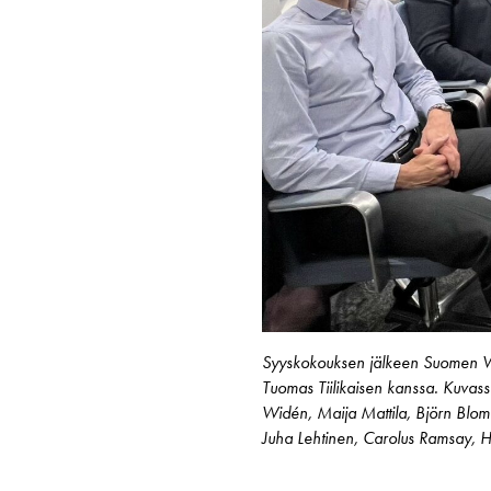
Syyskokouksen jälkeen Suomen Varu
Tuomas Tiilikaisen kanssa. Kuvas
Widén, Maija Mattila, Björn Blomq
Juha Lehtinen, Carolus Ramsay, He