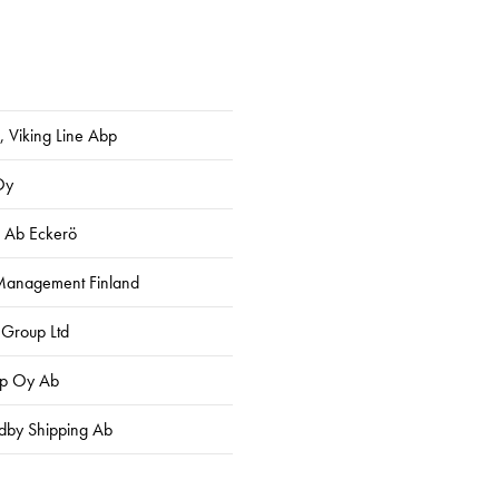
, Viking Line Abp
Oy
i Ab Eckerö
Management Finland
 Group Ltd
ip Oy Ab
dby Shipping Ab