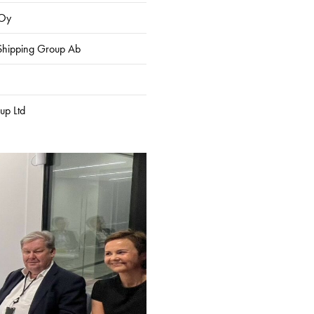
 Oy
 Shipping Group Ab
up Ltd