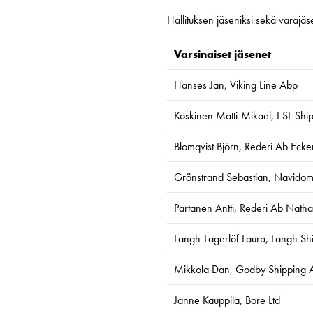
Hallituksen jäseniksi sekä varajäsen
Varsinaiset jäsen
Hanses Jan, Viking Line Abp
Koskinen Matti-Mikael, ESL Shi
Blomqvist Björn, Rederi Ab Ecke
Grönstrand Sebastian, Navido
Partanen Antti, Rederi Ab Natha
Langh-Lagerlöf Laura, Langh S
Mikkola Dan, Godby Shipping 
Janne Kauppila, Bore Ltd