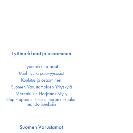
Työmarkkinat ja osaaminen
Työmarkkina-asiat
Miehitys ja pätevyys­asiat
Koulutus ja osaaminen
Suomen Varustamoiden Yrityskylä
Merenkulun HarjoitteluMylly
Ship Happens: Tutustu merenkulkualan
mahdollisuuksiin
Suomen Varustamot