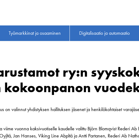
Työmarkkinat ja osaaminen
Digitalisaatio ja automaatio
rustamot ry:n syyskok
en kokoonpanon vuodek
on valinnut yhdistyksen hallituksen jäsenet ja henkilökohtaiset varajäsen
 viime vuonna kaksivuotiselle kaudelle valittu Björn Blomqvist Rederi Ab 
 Oyjltä, Jan Hanses, Viking Line Abpltä ja Antti Partanen, Rederi Ab Nathal