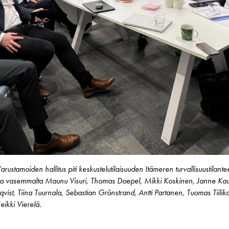
stamoiden hallitus piti keskustelutilaisuuden Itämeren turvallisuustilan
sa vasemmalta Maunu Visuri, Thomas Doepel, Mikki Koskinen, Janne Kaup
vist, Tiina Tuurnala, Sebastian Grönstrand, Antti Partanen, Tuomas Tiil
ikki Vierelä.