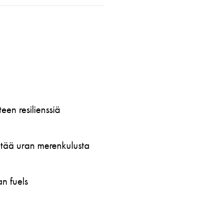
en resilienssiä
öytää uran merenkulusta
n fuels