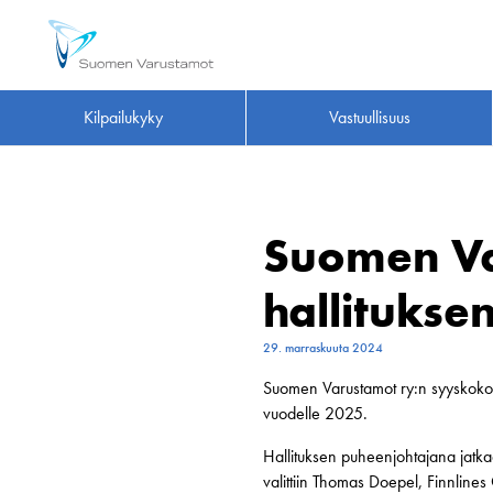
Kilpailukyky
Vastuullisuus
Suomen Va
hallituks
29. marraskuuta 2024
Suomen Varustamot ry:n syyskokous 
vuodelle 2025.
Hallituksen puheenjohtajana jatkaa
valittiin Thomas Doepel, Finnlines