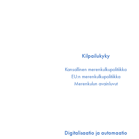
Kilpailukyky
Kansallinen merenkulku­politiikka
EU:n merenkulku­politiikka
Merenkulun avainluvut
Digitalisaatio ja automaatio