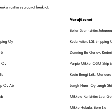
iksi valittiin seuraavat henkilöt:
et
Varajäsenet
Boijer-Svahnström Johanna
pping Oy
Ruda Petter, ESL Shipping 
rö
Donning Bo-Gustav, Reder
m Oy
Varpio Mikko, OSM Ship 
lie
Rosin Bengt-Erik, Meriaura
hip Oy Ab
Langh Hans, Oy Langh Sh
Ab
Mikkola-Karlström Eva, Go
Mikko Hakala, Bore Ltd