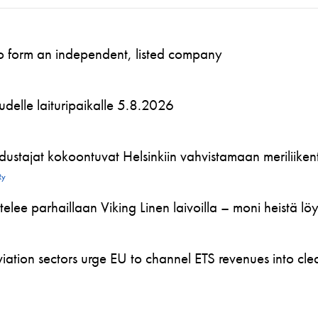
to form an independent, listed company
 uudelle laituripaikalle 5.8.2026
ustajat kokoontuvat Helsinkiin vahvistamaan meriliikente
Ry
telee parhaillaan Viking Linen laivoilla – moni heistä l
ation sectors urge EU to channel ETS revenues into clea