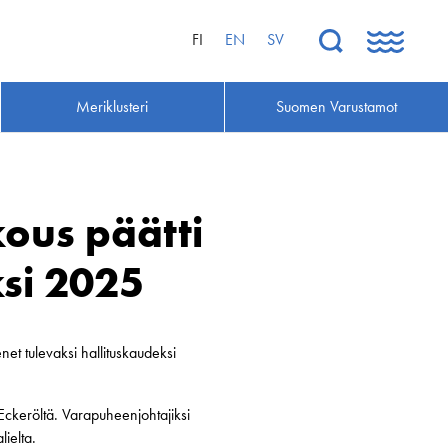
FI
EN
SV
Meriklusteri
Suomen Varustamot
ous päätti
si 2025
et tulevaksi hallituskaudeksi
Eckeröltä. Varapuheenjohtajiksi
ielta.