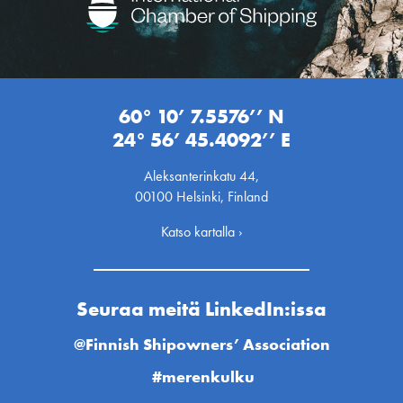
60° 10’ 7.5576’’ N
24° 56’ 45.4092’’ E
Aleksanterinkatu 44,
00100 Helsinki, Finland
Katso kartalla ›
Seuraa meitä LinkedIn:issa
@Finnish Shipowners’ Association
#merenkulku