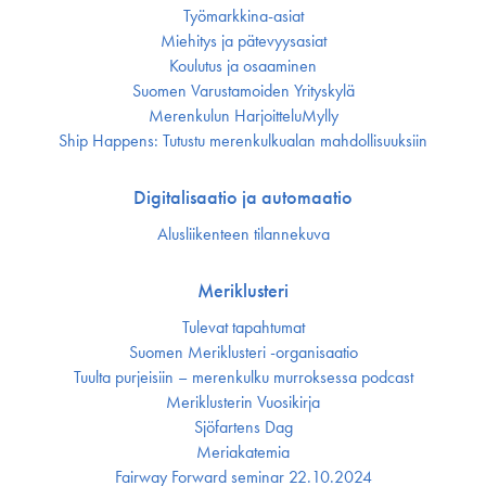
Työmarkkina-asiat
Miehitys ja pätevyys­asiat
Koulutus ja osaaminen
Suomen Varustamoiden Yrityskylä
Merenkulun HarjoitteluMylly
Ship Happens: Tutustu merenkulkualan mahdollisuuksiin
Digitalisaatio ja automaatio
Alusliikenteen tilannekuva
Meriklusteri
Tulevat tapahtumat
Suomen Meriklusteri -organisaatio
Tuulta purjeisiin – merenkulku murroksessa podcast
Meriklusterin Vuosikirja
Sjöfartens Dag
Meriakatemia
Fairway Forward seminar 22.10.2024