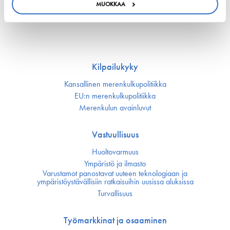
channel ETS revenues into clean fuels
MUOKKAA
22. kesäkuuta 2026 - safety4sea.com
Kilpailukyky
Kansallinen merenkulku­politiikka
EU:n merenkulku­politiikka
Merenkulun avainluvut
Vastuullisuus
Huoltovarmuus
Ympäristö ja ilmasto
Varustamot panostavat uuteen teknologiaan ja
ympäristöystävällisiin ratkaisuihin uusissa aluksissa
Turvallisuus
Työmarkkinat ja osaaminen