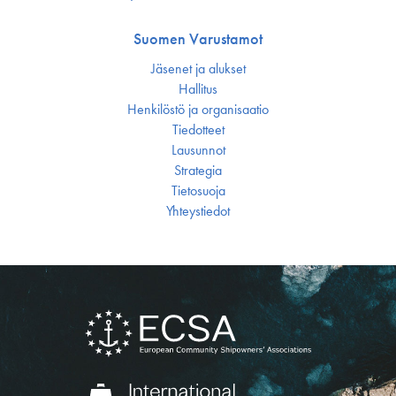
Suomen Varustamot
Jäsenet ja alukset
Hallitus
Henkilöstö ja organisaatio
Tiedotteet
Lausunnot
Strategia
Tietosuoja
Yhteystiedot