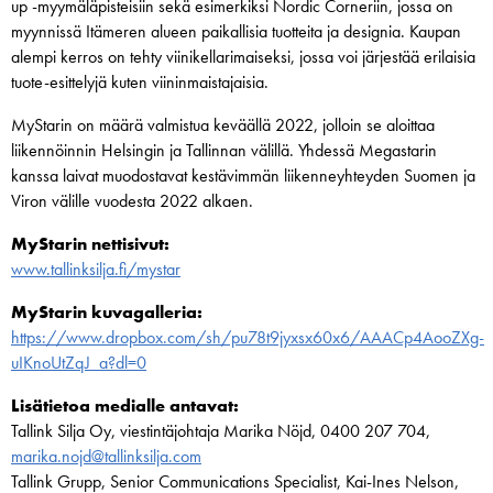
up -myymäläpisteisiin sekä esimerkiksi Nordic Corneriin, jossa on
myynnissä Itämeren alueen paikallisia tuotteita ja designia. Kaupan
alempi kerros on tehty viinikellarimaiseksi, jossa voi järjestää erilaisia
tuote-esittelyjä kuten viininmaistajaisia.
MyStarin on määrä valmistua keväällä 2022, jolloin se aloittaa
liikennöinnin Helsingin ja Tallinnan välillä. Yhdessä Megastarin
kanssa laivat muodostavat kestävimmän liikenneyhteyden Suomen ja
Viron välille vuodesta 2022 alkaen.
MyStarin nettisivut:
www.tallinksilja.fi/mystar
MyStarin kuvagalleria:
https://www.dropbox.com/sh/pu78t9jyxsx60x6/AAACp4AooZXg-
uIKnoUtZqJ_a?dl=0
Lisätietoa medialle antavat:
Tallink Silja Oy, viestintäjohtaja Marika Nöjd, 0400 207 704,
marika.nojd@tallinksilja.com
Tallink Grupp, Senior Communications Specialist, Kai-Ines Nelson,