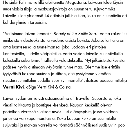
Helsinki-Tallinna-reitillä aloittanutta Megastaria. Laivaan tulee täysin
uudenlaisia tiloja ja matkustajavirtoja on suunniteltu sujuvammiksi.
Laivalle tulee yhteensä 14 erilaista julkista tilaa, jotka on suunniteltu eri
kohderyhmien tarpeisiin.
”Valitsimme laivan teemaksi
Beauty of the Baltic Sea
. Teema rakentuu
uniikeista videoteoksista ja vedenalaisista kuvista. Jokaisella tilalla on
oma luonteensa ja tunnelmansa, joka luodaan eri pintojen
kontrasteilla, uudella väripaletilla, varta vasten laivalle suunnitelluilla
kalusteilla sekä tunnelmallisella valaistuksella. Nyt julkaistuista kuvista
pääsee hyvin aistimaan MyStarin tunnelmaa. Olemme itse erittäin
tyytyväisiä kokonaisuuteen ja siihen, että pystyimme viemään
sisustussuunnittelun uudelle vuosikymmenelle”, iloitsee pääsuunnittelija
Vertti Kivi
, dSign Vertti Kivi & Co:sta.
Laivan sydän on tietysti ostosmaailma eli Traveller Superstore, joka
viestii raikkautta ja boutique -henkeä. Kaupan keskellä olevan
portaikon vieressä sijaitsee myös uusi elämyspiste, jossa voidaan
järjestää vaikkapa maistiaisia. Koko kaupan kulku on suunniteltu
sujuvaksi ja matkan varrella voi törmätä säännöllisesti uudistuviin pop