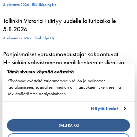
3. elokuuta 2026 - ESL Shipping Ltd
Tallinkin Victoria I siirtyy uudelle laituripaikalle
5.8.2026
3. elokuuta 2026 - Tallink Silja Oy
Pohjoismaiset varustamoedustajat kokoontuvat
Helsinkiin vahvistamaan meriliikenteen resilienssiä
24. kesäkuuta 2026 - Suomen Varustamot Ry
Tämä sivusto käyttää evästeitä
Käytämme evästeitä tarjoamamme sisällön ja mainosten
800 kesätyöntekijää aloittelee parhaillaan Viking
räätälöimiseen, sosiaalisen median ominaisuuksien tukemiseen ja
kävijämäärämme analysoimiseen
Linen laivoilla – moni heistä löytää uran
merenkulusta
Näytä tiedot
23. kesäkuuta 2026 - Viking Line Abp
SALLI KAIKKI
European shipping and aviation sectors urge EU to