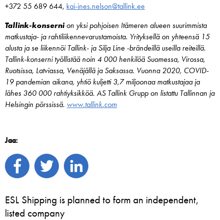
+372 55 689 644,
kai-ines.nelson@tallink.ee
Tallink-konserni
on yksi pohjoisen Itämeren alueen suurimmista
matkustaja- ja rahtiliikennevarustamoista. Yrityksellä on yhteensä 15
alusta ja se liikennöi Tallink- ja Silja Line -brändeillä useilla reiteillä.
Tallink-konserni työllistää noin 4 000 henkilöä Suomessa, Virossa,
Ruotsissa, Latviassa, Venäjällä ja Saksassa. Vuonna 2020, COVID-
19 pandemian aikana, yhtiö kuljetti 3,7 miljoonaa matkustajaa ja
lähes 360 000 rahtiyksikköä. AS Tallink Grupp on listattu Tallinnan ja
Helsingin pörssissä.
www.tallink.com
Jaa:
ESL Shipping is planned to form an independent,
listed company