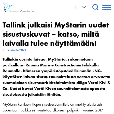
FI
Tallink julkaisi MyStarin uudet
sisustuskuvat – katso, miltä
laivalla tulee näyttämään!
2. joulukuuta 2021
Tallinkin uusinta laivaa, MyStaria, rakennetaan
parhaillaan Rauma Marine Constructionin telakalla
Raumalla. Itämeren ympäristöystävällisimmän LNG-
käyttöisen laivan sisustussuunnittelusta vastaa arvostettu
suomalainen sisustusarkkitehtitoimisto dSign Vertti Kivi &
Co. Uudet kuvat Vertti Kiven suunnittelemasta upeasta
sisustuksesta julkaistiin tänään.
MyStarin kaikkien tilojen sisustussuunnittelu on mietitty alusta asti
uudestaan, vaikka se muistuttaa ulkoisesti paljonkin vuonna 2017