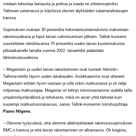
voidaan tehostaa lastausta ja purkua ja saada ne yhteensopiviksi
Tallinnan satamassa jo käytössä olevien älykkäiden satamaratkaisujen
kanssa.
Sopimuksen mukaan 30 prosenttia kokonaiskustannuksista maksetaan
rakennusaikana ja loput laivan valmistumisen jälkeen. Tallink-konserni
suunnittelee rahoittavansa 70 prosenttia uuden laivan kustannuksista
pitkäaikaiselle lainalla vuonna 2022, lainaehdot päätetään
lähitulevaisuudessa.
– Megastarin ja uuden laivan rakentaminen ovat tuoneet Helsinki–
Tallinna-reitille täysin uuden aikakauden. Asiakkaamme ovat ottaneet
Megastarin erittäin hyvin vastaan ja sillä onkin matkustanut jo yli neljä
miljoonaa matkustajaa. Megastar on tehnyt toiminnastamme uudella lailla
ympäristöystävällistä ja tehokasta, mikä on aivan yhtä tärkeää kuin
suurempi matkustusmukavuus, sanoo Tallink-konsernin toimitusjohtaja
Paavo Nõgene.
– Olemme tyytyväisiä, että olemme allekirjoittaneet rakennussopimuksen
RMC:n kanssa ja että laivan rakentaminen on alkamassa. Oli loogista,