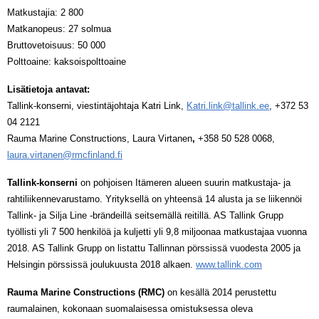
Matkustajia: 2 800
Matkanopeus: 27 solmua
Bruttovetoisuus: 50 000
Polttoaine: kaksoispolttoaine
Lisätietoja antavat:
Tallink-konserni, viestintäjohtaja Katri Link,
Katri.link@tallink.ee
, +372 53
04 2121
Rauma Marine Constructions, Laura Virtanen
,
+358 50 528 0068,
laura.virtanen@rmcfinland.fi
Tallink-konserni
on pohjoisen Itämeren alueen suurin matkustaja- ja
rahtiliikennevarustamo. Yrityksellä on yhteensä 14 alusta ja se liikennöi
Tallink- ja Silja Line -brändeillä seitsemällä reitillä. AS Tallink Grupp
työllisti yli 7 500 henkilöä ja kuljetti yli 9,8 miljoonaa matkustajaa vuonna
2018. AS Tallink Grupp on listattu Tallinnan pörssissä vuodesta 2005 ja
Helsingin pörssissä joulukuusta 2018 alkaen.
www.tallink.com
Rauma Marine Constructions (RMC)
on kesällä 2014 perustettu
raumalainen, kokonaan suomalaisessa omistuksessa oleva