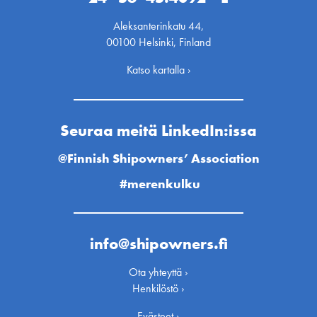
Aleksanterinkatu 44,
00100 Helsinki, Finland
Katso kartalla ›
Seuraa meitä LinkedIn:issa
@Finnish Shipowners’ Association
#merenkulku
info@shipowners.fi
Ota yhteyttä ›
Henkilöstö ›
Evästeet ›