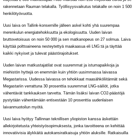
rakennetaan Rauman telakalla. Työllisyysvaikutus telakalle on noin 1 500
henkilötyövuotta.
Uusi laiva on Tallink-konsernille jälleen askel kohti yhä suurempaa
merenkulun energiatehokkuutta ja ekologisuutta. Uuden laivan
bruttovetoisuus on noin 50 000 ja sen matkanopeus on 27 solmua. Laiva
käyttää polttoaineena nesteytettyä maakaasua eli LNG:tä ja täyttää
kaikki nykyiset ja tulevat päästörajoitukset.
Uuden laivan matkustajatilat ovat suuremmat ja istumapaikkoja ja
miehistön hyttejä on enemmän kuin yhtiön uusimmassa laivassa
Megastarissa. Uudessa laivassa on tehokkaat maasähköliitännät sekä
Megastariin verrattuna 30 prosenttia suuremmat LNG-säiliöt, jotka
vähentävät tankkauksen tarvetta. Tämän lisäksi laivan CO2-päästöjä
pystytään vähentämään entisestään 10 prosenttia uudenlaisen
laivanmuotoilun myötä.
Uusi laiva hyötyy Tallinnan teknillisen yliopiston kanssa äskettäin
allekirjoitetusta yhteistyösopimuksesta, jonka tavoitteena on kehittää
innovatiivisia älykkäitä autokansiratkaisuja yhtiön aluksille. Ratkaisuilla