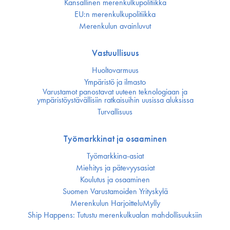
Kansallinen merenkulku­politiikka
EU:n merenkulku­politiikka
Merenkulun avainluvut
Vastuullisuus
Huoltovarmuus
Ympäristö ja ilmasto
Varustamot panostavat uuteen teknologiaan ja
ympäristöystävällisiin ratkaisuihin uusissa aluksissa
Turvallisuus
Työmarkkinat ja osaaminen
Työmarkkina-asiat
Miehitys ja pätevyys­asiat
Koulutus ja osaaminen
Suomen Varustamoiden Yrityskylä
Merenkulun HarjoitteluMylly
Ship Happens: Tutustu merenkulkualan mahdollisuuksiin