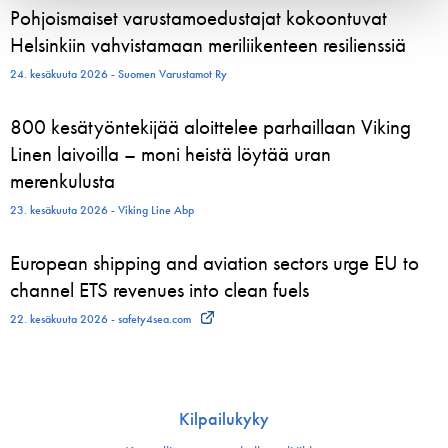
Pohjoismaiset varustamoedustajat kokoontuvat
Helsinkiin vahvistamaan meriliikenteen resilienssiä
24. kesäkuuta 2026 - Suomen Varustamot Ry
800 kesätyöntekijää aloittelee parhaillaan Viking
Linen laivoilla – moni heistä löytää uran
merenkulusta
23. kesäkuuta 2026 - Viking Line Abp
European shipping and aviation sectors urge EU to
channel ETS revenues into clean fuels
22. kesäkuuta 2026 - safety4sea.com
Kilpailukyky