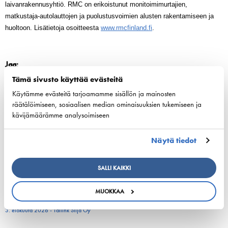
laivanrakennusyhtiö. RMC on erikoistunut monitoimimurtajien,
matkustaja-autolauttojen ja puolustusvoimien alusten rakentamiseen ja
huoltoon. Lisätietoja osoitteesta
www.rmcfinland.fi
.
Jaa:
Tämä sivusto käyttää evästeitä
Käytämme evästeitä tarjoamamme sisällön ja mainosten
räätälöimiseen, sosiaalisen median ominaisuuksien tukemiseen ja
kävijämäärämme analysoimiseen
ESL Shipping is planned to form an independent,
listed company
Näytä tiedot
3. elokuuta 2026 - ESL Shipping Ltd
SALLI KAIKKI
Tallinkin Victoria I siirtyy uudelle laituripaikalle
MUOKKAA
5.8.2026
3. elokuuta 2026 - Tallink Silja Oy