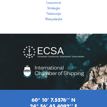
Lausunnot
Strategia
Tietosuoja
Yhteystiedot
60° 10’ 7.5576’’ N
24° 56’ 45.4092’’ E