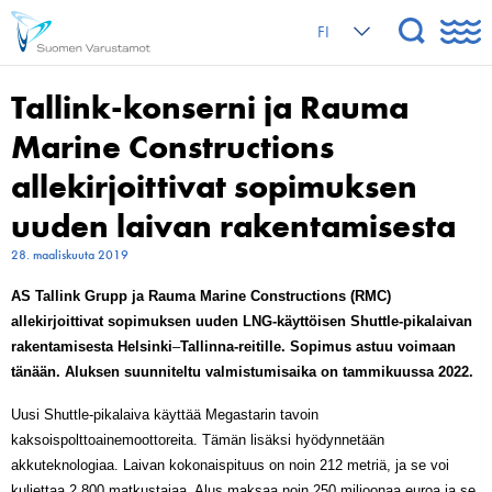
FI
Tallink-konserni ja Rauma
Marine Constructions
allekirjoittivat sopimuksen
uuden laivan rakentamisesta
28. maaliskuuta 2019
AS Tallink Grupp ja Rauma Marine Constructions (RMC)
allekirjoittivat sopimuksen uuden LNG-käyttöisen Shuttle-pikalaivan
rakentamisesta Helsinki
–
Tallinna-reitille. Sopimus astuu voimaan
tänään. Aluksen suunniteltu valmistumisaika on tammikuussa 2022.
Uusi Shuttle-pikalaiva käyttää Megastarin tavoin
kaksoispolttoainemoottoreita. Tämän lisäksi hyödynnetään
akkuteknologiaa. Laivan kokonaispituus on noin 212 metriä, ja se voi
kuljettaa 2 800 matkustajaa. Alus maksaa noin 250 miljoonaa euroa ja se