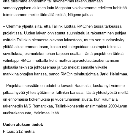
että tulisimme ennemmin tai myöhemmin rakennuttamaan
samantyyppisen aluksen kuin Megastar voidaksemme edelleen kehittää
toimintaamme meille tärkeällä reitillä, Nõgene jatkaa.
– Olemme ylpeitä siitä, että Tallink luottaa RMC:hen tässä tärkeässä
projektissa. Uuden laivan onnistunut suunnittelu ja rakentaminen pohjaa
osittain Tallinkin olemassa olevaan laivastoon, mutta sen suorituskyky
ylittää aikaisemman tason, koska nyt integroidaan uusimpia teknisiä
sovelluksia, esimerkiksi tehon tarpeen osalta. Tämä projekti on tärkeä
välietappi RMC:n matkalla kohti matkustaja-autolauttarakentamisen
globaalia teknistä johtoasemaa ja tuo meidät samalle viivalle
markkinajohtajien kanssa, sanoo RMC:n toimitusjohtaja
Jyrki Heinimaa.
– Projektia itsessään on odotettu kovasti Raumalla, koska nyt voimme
jatkaa hyvää yhteistyötämme Tallinkin kanssa. Tästä yhteistyöstä meillä
on erinomaisia kokemuksia jo vuosituhannen alusta, kun Raumalla
rakennettiin M/S Romantikaa
,
Tallink-konsernin ensimmäistä 2000-luvun
uudisrakennusta, Heinimaa lisää.
Uuden aluksen tiedot:
Pituus: 212 metriä