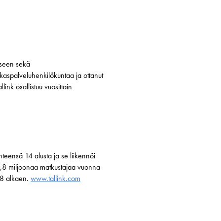
miseen sekä
akaspalveluhenkilökuntaa ja ottanut
ink osallistuu vuosittain
hteensä 14 alusta ja se liikennöi
yli 9,8 miljoonaa matkustajaa vuonna
018 alkaen.
www.tallink.com