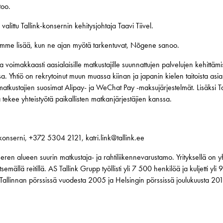
too.
 valittu Tallink-konsernin kehitysjohtaja Taavi Tiivel.
mme lisää, kun ne ajan myötä tarkentuvat, Nõgene sanoo.
a voimakkaasti aasialaisille matkustajille suunnattujen palvelujen kehittä
sa. Yhtiö on rekrytoinut muun muassa kiinan ja japanin kielen taitoista asi
smatkustajien suosimat Alipay- ja WeChat Pay -maksujärjestelmät. Lisäksi Tall
 tekee yhteistyötä paikallisten matkanjärjestäjien kanssa.
nk-konserni, +372 5304 2121, katri.link@tallink.ee
eren alueen suurin matkustaja- ja rahtiliikennevarustamo. Yrityksellä on y
eitsemällä reitillä. AS Tallink Grupp työllisti yli 7 500 henkilöä ja kuljetti 
u Tallinnan pörssissä vuodesta 2005 ja Helsingin pörssissä joulukuusta 2