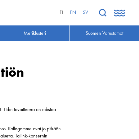
FI
EN
SV
Meriklusteri
Suomen Varustamot
tiön
E Ltd:n tavoitteena on edistää
uoro. Kollegamme ovat jo pitkään
luetta, Tallink-konsernin