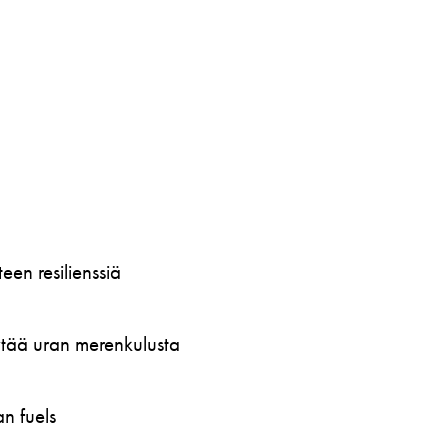
en resilienssiä
öytää uran merenkulusta
n fuels