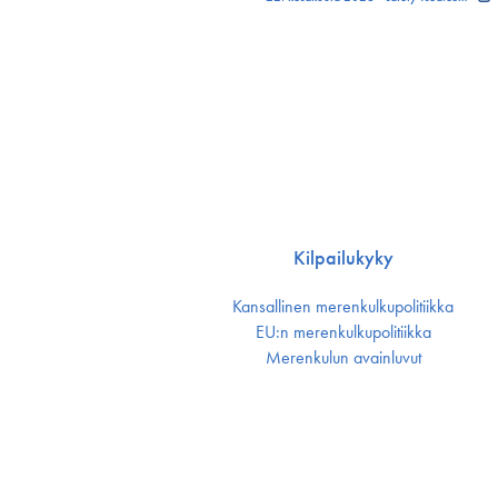
Kilpailukyky
Kansallinen merenkulku­politiikka
EU:n merenkulku­politiikka
Merenkulun avainluvut