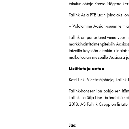
toimitusjohtaja Paavo Nõgene ker
Tallink Asia PTE Ltd:n johtajaksi on
– Valotamme Aasian-suunnitelmia
Tallink on panostanut viime vuosin
markkinointitoimenpiteisiin Aasias
laivoilla käyttöön etenkin kiinalai
matkailualan messuille Aasiassa ja
Lisätietoja antaa
Katri Link, Viestintäjohtaja, Talli
Tallink-konserni on pohjoisen Itäm
Tallink- ja Silja Line -brändeillä s
2018. AS Tallink Grupp on listatt
Jaa: