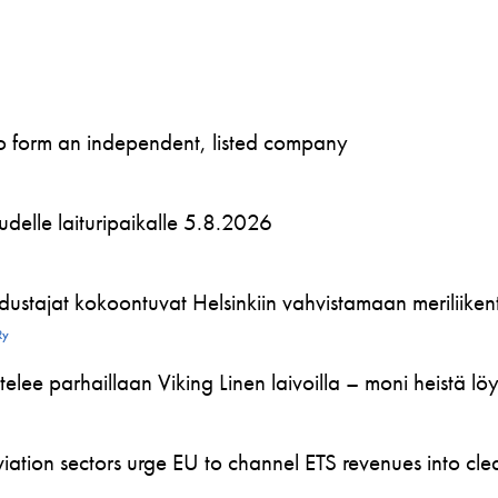
to form an independent, listed company
 uudelle laituripaikalle 5.8.2026
ustajat kokoontuvat Helsinkiin vahvistamaan meriliikente
Ry
telee parhaillaan Viking Linen laivoilla – moni heistä l
ation sectors urge EU to channel ETS revenues into clea