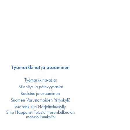
Työmarkkinat ja osaaminen
Työmarkkina-asiat
Miehitys ja pätevyys­asiat
Koulutus ja osaaminen
Suomen Varustamoiden Yrityskylä
Merenkulun HarjoitteluMylly
Ship Happens: Tutustu merenkulkualan
mahdollisuuksiin