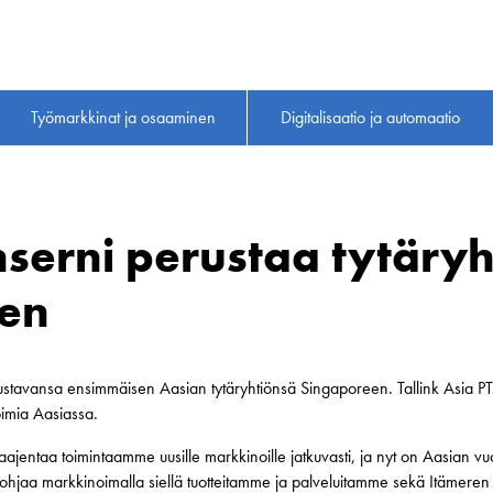
Työmarkkinat ja osaaminen
Digitalisaatio ja automaatio
nserni perustaa tytäryh
en
erustavansa ensimmäisen Aasian tytäryhtiönsä Singaporeen. Tallink Asia PT
oimia Aasiassa.
aajentaa toimintaamme uusille markkinoille jatkuvasti, ja nyt on Aasian v
hjaa markkinoimalla siellä tuotteitamme ja palveluitamme sekä Itämeren a