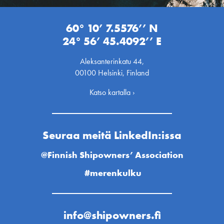
60° 10’ 7.5576’’ N
24° 56’ 45.4092’’ E
Aleksanterinkatu 44,
00100 Helsinki, Finland
Katso kartalla ›
Seuraa meitä LinkedIn:issa
@Finnish Shipowners’ Association
#merenkulku
info@shipowners.fi