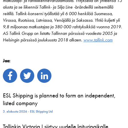
matkustaja- ja rahtiliikennevarustamoista. Yrityksellä on yhteensä 15
alusta ja se liikennöi Tallink- ja Silja Line -brändeillä seitsemällä
reitillä. Tallink-konserni työllistää yli 6 000 henkilöä Suomessa,
Virossa, Ruotsissa, Latviassa, Venäjällä ja Saksassa. Yhtiö kuljetti yli
9,8 miljoonaa matkustajaa ja 380 000 rahtiyksikköä vuonna 2019.
AS Tallink Grupp on listattu Tallinnan pörssissä vuodesta 2005 ja
Helsingin pörssissä joulukuusta 2018 alkaen.
www.tallink.com
Jaa:
ESL Shipping is planned to form an independent,
listed company
3. elokuuta 2026 - ESL Shipping Ltd
Tallinkin Victoria I siirtyy uudelle laituripaikalle