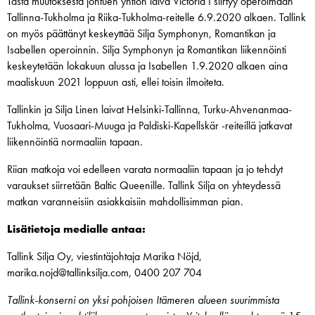
Tästä muutoksesta johtuen yhtiön laiva Victoria I siirtyy operoimaan
Tallinna-Tukholma ja Riika-Tukholma-reitelle 6.9.2020 alkaen. Tallink
on myös päättänyt keskeyttää Silja Symphonyn, Romantikan ja
Isabellen operoinnin. Silja Symphonyn ja Romantikan liikennöinti
keskeytetään lokakuun alussa ja Isabellen 1.9.2020 alkaen aina
maaliskuun 2021 loppuun asti, ellei toisin ilmoiteta.
Tallinkin ja Silja Linen laivat Helsinki-Tallinna, Turku-Ahvenanmaa-
Tukholma, Vuosaari-Muuga ja Paldiski-Kapellskär -reiteillä jatkavat
liikennöintiä normaaliin tapaan.
Riian matkoja voi edelleen varata normaaliin tapaan ja jo tehdyt
varaukset siirretään Baltic Queenille. Tallink Silja on yhteydessä
matkan varanneisiin asiakkaisiin mahdollisimman pian.
Lisätietoja medialle antaa:
Tallink Silja Oy, viestintäjohtaja Marika Nöjd,
marika.nojd@tallinksilja.com, 0400 207 704
Tallink-konserni on yksi pohjoisen Itämeren alueen suurimmista