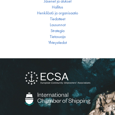
Jäsenet ja alukset
Hallitus
Henkilöstö ja organisaatio
Tiedotteet
Lausunnot
Strategia
Tietosuoja
Yhteystiedot