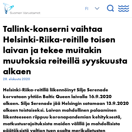
FI
Tallink-konserni vaihtaa
Helsinki-Riika-reitille toisen
laivan ja tekee muitakin
muutoksia reiteillä syyskuusta
alkaen
28. elokuuta 2020
Helsinki-Riika-reitillä liikennöinyt Silja Serenade
korvataan yhtiön Baltic Queen laivalla 16.9.2020
alkaen. Silja Serenade jää Helsingin satamaan 13.9.2020
alkaen toistaiseksi. Laivan mahdollinen palaaminen
liikenteeseen riippuu koronapandemian kehityksestä,
matkustusrajoituksista maiden välillä ja mahdollisista
päätöksistä valtion tuen osalta merikuljetusten