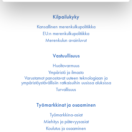
Kilpailukyky
Kansallinen merenkulku­politiikka
EU:n merenkulku­politiikka
Merenkulun avainluvut
Vastuullisuus
Huoltovarmuus
Ympäristö ja ilmasto
Varustamot panostavat uuteen teknologiaan ja
ympäristöystävällisiin ratkaisuihin uusissa aluksissa
Turvallisuus
Työmarkkinat ja osaaminen
Työmarkkina-asiat
Miehitys ja pätevyys­asiat
Koulutus ja osaaminen