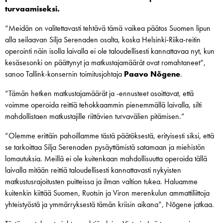
turvaamiseksi.
“Meidän on valitettavasti tehtävä tämä vaikea päätos Suomen lipun
alla seilaavan Silja Serenaden osalta, koska Helsinki-Riika-reitin
operointi näin isolla laivalla ei ole taloudellisesti kannattavaa nyt, kun
kesäsesonki on päättynyt ja matkustajamäärät ovat romahtaneet“,
sanoo Tallink-konsernin toimitusjohtaja
Paavo Nõgene
.
”Tämän hetken matkustajamäärät ja -ennusteet osoittavat, että
voimme operoida reittiä tehokkaammin pienemmällä laivalla, silti
mahdollistaen matkustajille riittävien turvavälien pitämisen.”
”Olemme erittäin pahoillamme tästä päätöksestä, erityisesti siksi, että
se tarkoittaa Silja Serenaden pysäyttämistä satamaan ja miehistön
lomautuksia. Meillä ei ole kuitenkaan mahdollisuutta operoida tällä
laivalla mitään reittiä taloudellisesti kannattavasti nykyisten
matkustusrajoitusten puitteissa ja ilman valtion tukea. Haluamme
kuitenkin kiittää Suomen, Ruotsin ja Viron merenkulun ammattiliittoja
yhteistyöstä ja ymmärryksestä tämän kriisin aikana”, Nõgene jatkaa.