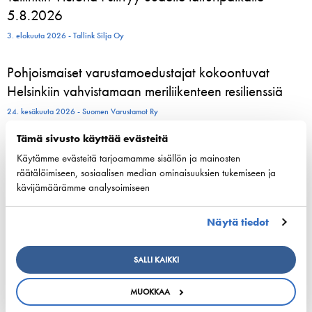
5.8.2026
3. elokuuta 2026 - Tallink Silja Oy
Pohjoismaiset varustamoedustajat kokoontuvat
Helsinkiin vahvistamaan meriliikenteen resilienssiä
24. kesäkuuta 2026 - Suomen Varustamot Ry
Tämä sivusto käyttää evästeitä
800 kesätyöntekijää aloittelee parhaillaan Viking
Käytämme evästeitä tarjoamamme sisällön ja mainosten
Linen laivoilla – moni heistä löytää uran
räätälöimiseen, sosiaalisen median ominaisuuksien tukemiseen ja
merenkulusta
kävijämäärämme analysoimiseen
23. kesäkuuta 2026 - Viking Line Abp
Näytä tiedot
European shipping and aviation sectors urge EU to
channel ETS revenues into clean fuels
SALLI KAIKKI
22. kesäkuuta 2026 - safety4sea.com
MUOKKAA