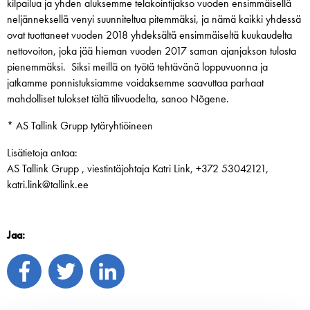
kilpailua ja yhden aluksemme telakointijakso vuoden ensimmäisellä
neljänneksellä venyi suunniteltua pitemmäksi, ja nämä kaikki yhdessä
ovat tuottaneet vuoden 2018 yhdeksältä ensimmäiseltä kuukaudelta
nettovoiton, joka jää hieman vuoden 2017 saman ajanjakson tulosta
pienemmäksi. Siksi meillä on työtä tehtävänä loppuvuonna ja
jatkamme ponnistuksiamme voidaksemme saavuttaa parhaat
mahdolliset tulokset tältä tilivuodelta, sanoo Nõgene.
* AS Tallink Grupp tytäryhtiöineen
Lisätietoja antaa:
AS Tallink Grupp , viestintäjohtaja Katri Link, +372 53042121,
katri.link@tallink.ee
Jaa: