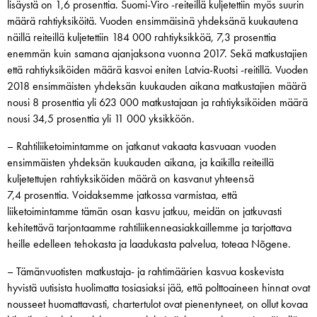
lisäystä on 1,6 prosenttia. Suomi-Viro -reiteillä kuljetettiin myös suurin
määrä rahtiyksiköitä. Vuoden ensimmäisinä yhdeksänä kuukautena
näillä reiteillä kuljetettiin 184 000 rahtiyksikköä, 7,3 prosenttia
enemmän kuin samana ajanjaksona vuonna 2017. Sekä matkustajien
että rahtiyksiköiden määrä kasvoi eniten Latvia-Ruotsi -reitillä. Vuoden
2018 ensimmäisten yhdeksän kuukauden aikana matkustajien määrä
nousi 8 prosenttia yli 623 000 matkustajaan ja rahtiyksiköiden määrä
nousi 34,5 prosenttia yli 11 000 yksikköön.
– Rahtiliiketoimintamme on jatkanut vakaata kasvuaan vuoden
ensimmäisten yhdeksän kuukauden aikana, ja kaikilla reiteillä
kuljetettujen rahtiyksiköiden määrä on kasvanut yhteensä
7,4 prosenttia. Voidaksemme jatkossa varmistaa, että
liiketoimintamme tämän osan kasvu jatkuu, meidän on jatkuvasti
kehitettävä tarjontaamme rahtiliikenneasiakkaillemme ja tarjottava
heille edelleen tehokasta ja laadukasta palvelua, toteaa Nõgene.
– Tämänvuotisten matkustaja- ja rahtimäärien kasvua koskevista
hyvistä uutisista huolimatta tosiasiaksi jää, että polttoaineen hinnat ovat
nousseet huomattavasti, chartertulot ovat pienentyneet, on ollut kovaa