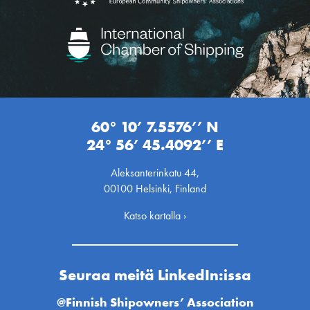
60° 10’ 7.5576’’ N
24° 56’ 45.4092’’ E
Aleksanterinkatu 44,
00100 Helsinki, Finland
Katso kartalla ›
Seuraa meitä LinkedIn:issa
@Finnish Shipowners’ Association