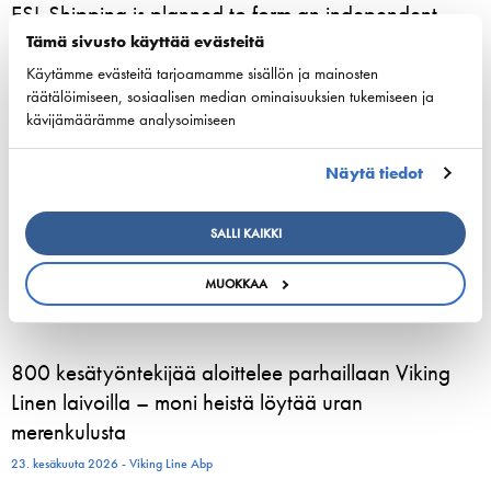
ESL Shipping is planned to form an independent,
listed company
Tämä sivusto käyttää evästeitä
Käytämme evästeitä tarjoamamme sisällön ja mainosten
3. elokuuta 2026 - ESL Shipping Ltd
räätälöimiseen, sosiaalisen median ominaisuuksien tukemiseen ja
kävijämäärämme analysoimiseen
Tallinkin Victoria I siirtyy uudelle laituripaikalle
5.8.2026
Näytä tiedot
3. elokuuta 2026 - Tallink Silja Oy
SALLI KAIKKI
Pohjoismaiset varustamoedustajat kokoontuvat
Helsinkiin vahvistamaan meriliikenteen resilienssiä
MUOKKAA
24. kesäkuuta 2026 - Suomen Varustamot Ry
800 kesätyöntekijää aloittelee parhaillaan Viking
Linen laivoilla – moni heistä löytää uran
merenkulusta
23. kesäkuuta 2026 - Viking Line Abp