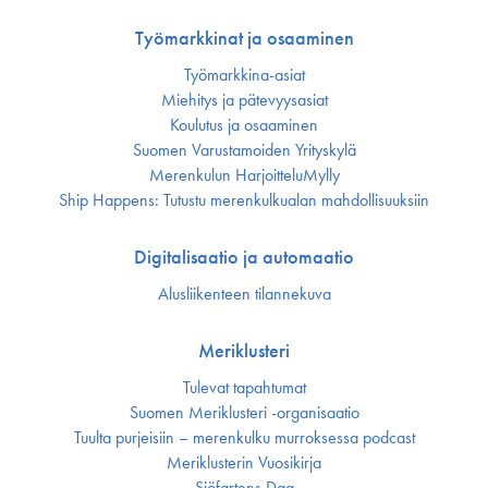
Työmarkkinat ja osaaminen
Työmarkkina-asiat
Miehitys ja pätevyys­asiat
Koulutus ja osaaminen
Suomen Varustamoiden Yrityskylä
Merenkulun HarjoitteluMylly
Ship Happens: Tutustu merenkulkualan mahdollisuuksiin
Digitalisaatio ja automaatio
Alusliikenteen tilannekuva
Meriklusteri
Tulevat tapahtumat
Suomen Meriklusteri -organisaatio
Tuulta purjeisiin – merenkulku murroksessa podcast
Meriklusterin Vuosikirja
Sjöfartens Dag