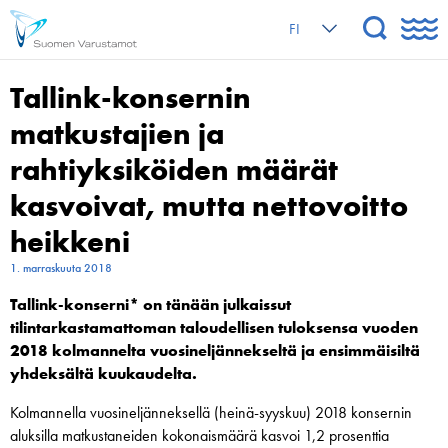
FI
Tallink-konsernin
matkustajien ja
rahtiyksiköiden määrät
kasvoivat, mutta nettovoitto
heikkeni
1. marraskuuta 2018
Tallink-konserni* on tänään julkaissut
tilintarkastamattoman taloudellisen tuloksensa vuoden
2018 kolmannelta vuosineljännekseltä ja ensimmäisiltä
yhdeksältä kuukaudelta.
Kolmannella vuosineljänneksellä (heinä-syyskuu) 2018 konsernin
aluksilla matkustaneiden kokonaismäärä kasvoi 1,2 prosenttia