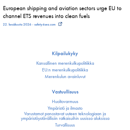
European shipping and aviation sectors urge EU to
channel ETS revenues into clean fuels
22. kesäkuuta 2026 - safety4sea.com
Kilpailukyky
Kansallinen merenkulku­politiikka
EU:n merenkulku­politiikka
Merenkulun avainluvut
Vastuullisuus
Huoltovarmuus
Ympäristö ja ilmasto
Varustamot panostavat uuteen teknologiaan ja
ympäristöystävällisiin ratkaisuihin uusissa aluksissa
Turvallisuus