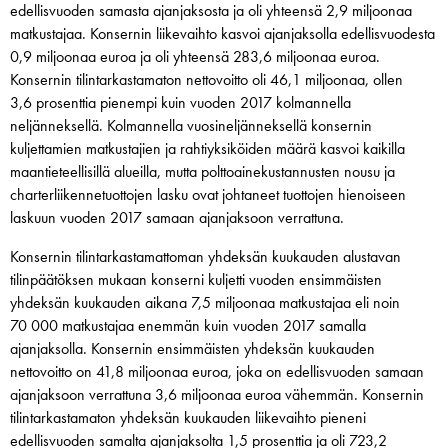
edellisvuoden samasta ajanjaksosta ja oli yhteensä 2,9 miljoonaa
matkustajaa. Konsernin liikevaihto kasvoi ajanjaksolla edellisvuodesta
0,9 miljoonaa euroa ja oli yhteensä 283,6 miljoonaa euroa.
Konsernin tilintarkastamaton nettovoitto oli 46,1 miljoonaa, ollen
3,6 prosenttia pienempi kuin vuoden 2017 kolmannella
neljänneksellä. Kolmannella vuosineljänneksellä konsernin
kuljettamien matkustajien ja rahtiyksiköiden määrä kasvoi kaikilla
maantieteellisillä alueilla, mutta polttoainekustannusten nousu ja
charterliikennetuottojen lasku ovat johtaneet tuottojen hienoiseen
laskuun vuoden 2017 samaan ajanjaksoon verrattuna.
Konsernin tilintarkastamattoman yhdeksän kuukauden alustavan
tilinpäätöksen mukaan konserni kuljetti vuoden ensimmäisten
yhdeksän kuukauden aikana 7,5 miljoonaa matkustajaa eli noin
70 000 matkustajaa enemmän kuin vuoden 2017 samalla
ajanjaksolla. Konsernin ensimmäisten yhdeksän kuukauden
nettovoitto on 41,8 miljoonaa euroa, joka on edellisvuoden samaan
ajanjaksoon verrattuna 3,6 miljoonaa euroa vähemmän. Konsernin
tilintarkastamaton yhdeksän kuukauden liikevaihto pieneni
edellisvuoden samalta ajanjaksolta 1,5 prosenttia ja oli 723,2