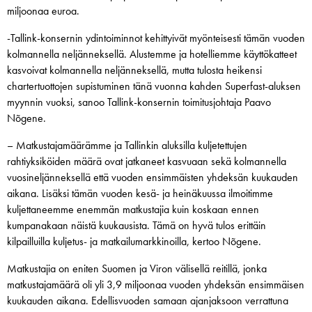
miljoonaa euroa.
-Tallink-konsernin ydintoiminnot kehittyivät myönteisesti tämän vuoden
kolmannella neljänneksellä. Alustemme ja hotelliemme käyttökatteet
kasvoivat kolmannella neljänneksellä, mutta tulosta heikensi
chartertuottojen supistuminen tänä vuonna kahden Superfast-aluksen
myynnin vuoksi, sanoo Tallink-konsernin toimitusjohtaja Paavo
Nõgene.
– Matkustajamäärämme ja Tallinkin aluksilla kuljetettujen
rahtiyksiköiden määrä ovat jatkaneet kasvuaan sekä kolmannella
vuosineljänneksellä että vuoden ensimmäisten yhdeksän kuukauden
aikana. Lisäksi tämän vuoden kesä- ja heinäkuussa ilmoitimme
kuljettaneemme enemmän matkustajia kuin koskaan ennen
kumpanakaan näistä kuukausista. Tämä on hyvä tulos erittäin
kilpailluilla kuljetus- ja matkailumarkkinoilla, kertoo Nõgene.
Matkustajia on eniten Suomen ja Viron välisellä reitillä, jonka
matkustajamäärä oli yli 3,9 miljoonaa vuoden yhdeksän ensimmäisen
kuukauden aikana. Edellisvuoden samaan ajanjaksoon verrattuna